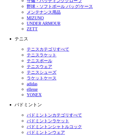
守備・バッティンググローブ
野球・ソフトボール バッグ/ケース
メンテナンス用品
MIZUNO
UNDER ARMOUR
ZETT
テニス
テニスカテゴリすべて
テニスラケット
テニスボール
テニスウェア
テニスシューズ
ラケットケース
adidas
ellesse
YONEX
バドミントン
バドミントンカテゴリすべて
バドミントンラケット
バドミントンシャトルコック
バドミントンウェア