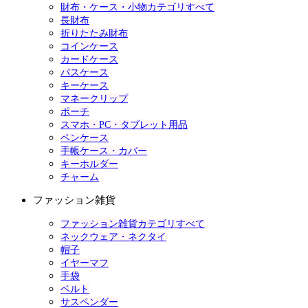
財布・ケース・小物カテゴリすべて
長財布
折りたたみ財布
コインケース
カードケース
パスケース
キーケース
マネークリップ
ポーチ
スマホ・PC・タブレット用品
ペンケース
手帳ケース・カバー
キーホルダー
チャーム
ファッション雑貨
ファッション雑貨カテゴリすべて
ネックウェア・ネクタイ
帽子
イヤーマフ
手袋
ベルト
サスペンダー