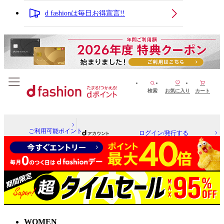
d fashionは毎日お得宣言!!
検索
お気に入り
カート
ご利用可能ポイント
ログイン/発行する
WOMEN