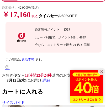
通常価格：
42,900円(税込)
￥17,160
タイムセール60%OFF
税込
通常獲得ポイント
：
156
P
dカード利用で、
ポイント
3
倍
：
468
P
今なら
、エントリーで最大
20
倍！
詳細
この商品は
返品不可
です。
お急ぎ便なら
18時間22分23秒
以内
のお支払いで
8月12日(水)
にお届け
詳細
カートに入れる
サイズガイド