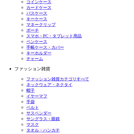
コインケース
カードケース
パスケース
キーケース
マネークリップ
ポーチ
スマホ・PC・タブレット用品
ペンケース
手帳ケース・カバー
キーホルダー
チャーム
ファッション雑貨
ファッション雑貨カテゴリすべて
ネックウェア・ネクタイ
帽子
イヤーマフ
手袋
ベルト
サスペンダー
サングラス・眼鏡
マスク
タオル・ハンカチ