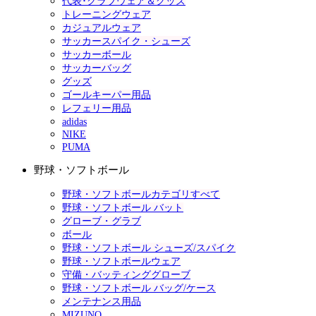
代表･クラブウェア＆グッズ
トレーニングウェア
カジュアルウェア
サッカースパイク・シューズ
サッカーボール
サッカーバッグ
グッズ
ゴールキーパー用品
レフェリー用品
adidas
NIKE
PUMA
野球・ソフトボール
野球・ソフトボールカテゴリすべて
野球・ソフトボール バット
グローブ・グラブ
ボール
野球・ソフトボール シューズ/スパイク
野球・ソフトボールウェア
守備・バッティンググローブ
野球・ソフトボール バッグ/ケース
メンテナンス用品
MIZUNO