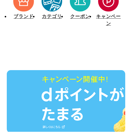
[7/15]dカード PLATINUM/GOLD クーポンのご利用について
[5/27]プライバシーポリシー改定について（6月24日）
ブランド
カテゴリ
クーポン
キャンペー
ン
[2/5]毎月0のつく日開催「d fashionデー」の特典内容変更のお知らせ（2025年3月10日～）
【定期メンテナンス】ｄカード支払いにつきまして