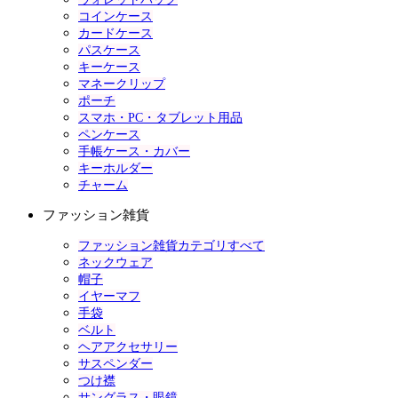
コインケース
カードケース
パスケース
キーケース
マネークリップ
ポーチ
スマホ・PC・タブレット用品
ペンケース
手帳ケース・カバー
キーホルダー
チャーム
ファッション雑貨
ファッション雑貨カテゴリすべて
ネックウェア
帽子
イヤーマフ
手袋
ベルト
ヘアアクセサリー
サスペンダー
つけ襟
サングラス・眼鏡