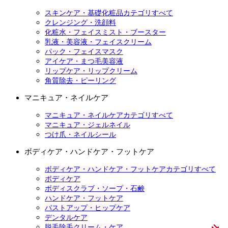
スキンケア・基礎化粧品カテゴリすべて
クレンジング・洗顔料
化粧水・フェイスミスト・ブースター
乳液・美容液・フェイスクリーム
パック・フェイスマスク
アイケア・まつ毛美容液
リップケア・リップクリーム
角質除去・ピーリング
マニキュア・ネイルケア
マニキュア・ネイルケアカテゴリすべて
マニキュア・ジェルネイル
つけ爪・ネイルシール
ボディケア・ハンドケア・フットケア
ボディケア・ハンドケア・フットケアカテゴリすべて
ボディケア
ボディスクラブ・ソープ・石鹸
ハンドケア・フットケア
バストアップ・ヒップケア
デンタルケア
脱毛除毛クリーム・ケア