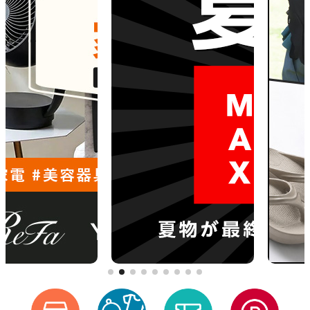
[5/18] システムメンテナンスの実施について
【注意喚起】「d fashion」の模倣サイトにご注意ください
[4/27] GW期間の営業・配送について
[3/27] 【重要】「FOMA」および「iモード」終了に伴うdショッピングのご利用に関する対応のお願い
[2/18] 毎月0・5のつく日、日曜日開催「d fashionデー」の特典内容変更のお知らせ（2026年3月1日～）
[2/10] システムメンテナンスの実施について
[1/21] 【復旧/お詫び】お客様情報（お届け先住所）の更新・新規登録ができない事象について
[12/15] 年末年始の営業および配送についてのご案内
[12/10] 送料実質無料クーポンを開始しました。1回のご注文で8,000円以上ご購入(返品差引後)の場合、送料分のクーポンをプレゼントします。
[10/27] ｄカード以外のクレジットカードの名義登録の必須化とdアカウント情報の更新のお願い
[8/27]購入手続き時のパスキー認証の追加について
[8/6]お盆期間中の営業および配送についてのご案内