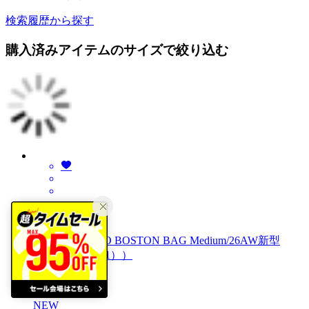
検索履歴から探す
購入済みアイテムのサイズで絞り込む
ロペ
【E'POR】TWO BOSTON BAG Medium/26AW新型
（ブラック（01））
￥20,900
NEW