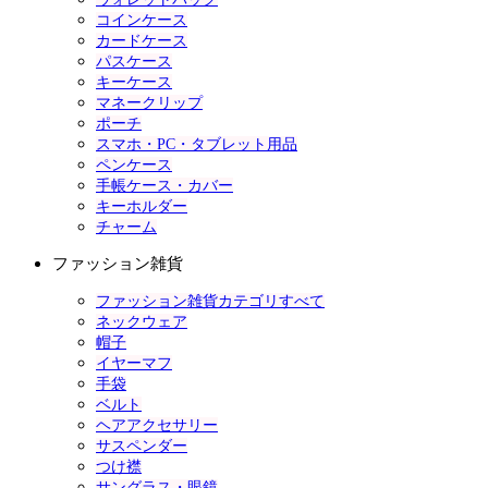
コインケース
カードケース
パスケース
キーケース
マネークリップ
ポーチ
スマホ・PC・タブレット用品
ペンケース
手帳ケース・カバー
キーホルダー
チャーム
ファッション雑貨
ファッション雑貨カテゴリすべて
ネックウェア
帽子
イヤーマフ
手袋
ベルト
ヘアアクセサリー
サスペンダー
つけ襟
サングラス・眼鏡