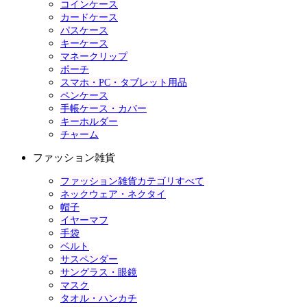
コインケース
カードケース
パスケース
キーケース
マネークリップ
ポーチ
スマホ・PC・タブレット用品
ペンケース
手帳ケース・カバー
キーホルダー
チャーム
ファッション雑貨
ファッション雑貨カテゴリすべて
ネックウェア・ネクタイ
帽子
イヤーマフ
手袋
ベルト
サスペンダー
サングラス・眼鏡
マスク
タオル・ハンカチ