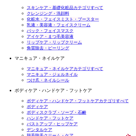
スキンケア・基礎化粧品カテゴリすべて
クレンジング・洗顔料
化粧水・フェイスミスト・ブースター
乳液・美容液・フェイスクリーム
パック・フェイスマスク
アイケア・まつ毛美容液
リップケア・リップクリーム
角質除去・ピーリング
マニキュア・ネイルケア
マニキュア・ネイルケアカテゴリすべて
マニキュア・ジェルネイル
つけ爪・ネイルシール
ボディケア・ハンドケア・フットケア
ボディケア・ハンドケア・フットケアカテゴリすべて
ボディケア
ボディスクラブ・ソープ・石鹸
ハンドケア・フットケア
バストアップ・ヒップケア
デンタルケア
脱毛除毛クリーム・ケア