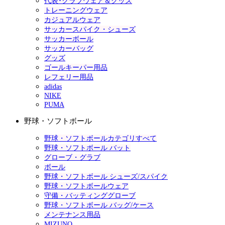
代表･クラブウェア＆グッズ
トレーニングウェア
カジュアルウェア
サッカースパイク・シューズ
サッカーボール
サッカーバッグ
グッズ
ゴールキーパー用品
レフェリー用品
adidas
NIKE
PUMA
野球・ソフトボール
野球・ソフトボールカテゴリすべて
野球・ソフトボール バット
グローブ・グラブ
ボール
野球・ソフトボール シューズ/スパイク
野球・ソフトボールウェア
守備・バッティンググローブ
野球・ソフトボール バッグ/ケース
メンテナンス用品
MIZUNO