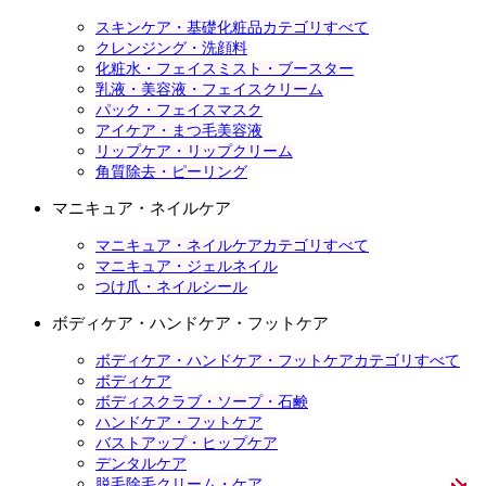
スキンケア・基礎化粧品カテゴリすべて
クレンジング・洗顔料
化粧水・フェイスミスト・ブースター
乳液・美容液・フェイスクリーム
パック・フェイスマスク
アイケア・まつ毛美容液
リップケア・リップクリーム
角質除去・ピーリング
マニキュア・ネイルケア
マニキュア・ネイルケアカテゴリすべて
マニキュア・ジェルネイル
つけ爪・ネイルシール
ボディケア・ハンドケア・フットケア
ボディケア・ハンドケア・フットケアカテゴリすべて
ボディケア
ボディスクラブ・ソープ・石鹸
ハンドケア・フットケア
バストアップ・ヒップケア
デンタルケア
脱毛除毛クリーム・ケア