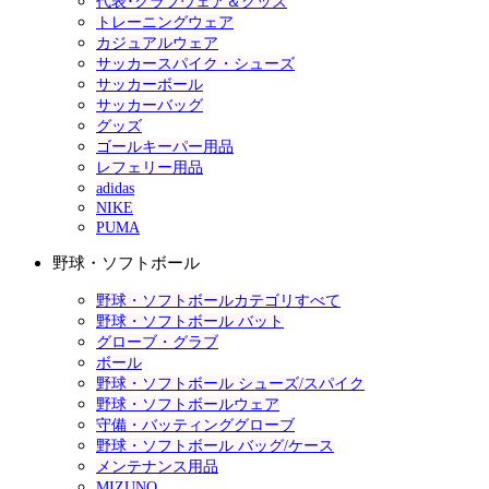
代表･クラブウェア＆グッズ
トレーニングウェア
カジュアルウェア
サッカースパイク・シューズ
サッカーボール
サッカーバッグ
グッズ
ゴールキーパー用品
レフェリー用品
adidas
NIKE
PUMA
野球・ソフトボール
野球・ソフトボールカテゴリすべて
野球・ソフトボール バット
グローブ・グラブ
ボール
野球・ソフトボール シューズ/スパイク
野球・ソフトボールウェア
守備・バッティンググローブ
野球・ソフトボール バッグ/ケース
メンテナンス用品
MIZUNO