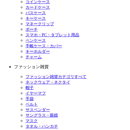
コインケース
カードケース
パスケース
キーケース
マネークリップ
ポーチ
スマホ・PC・タブレット用品
ペンケース
手帳ケース・カバー
キーホルダー
チャーム
ファッション雑貨
ファッション雑貨カテゴリすべて
ネックウェア・ネクタイ
帽子
イヤーマフ
手袋
ベルト
サスペンダー
サングラス・眼鏡
マスク
タオル・ハンカチ