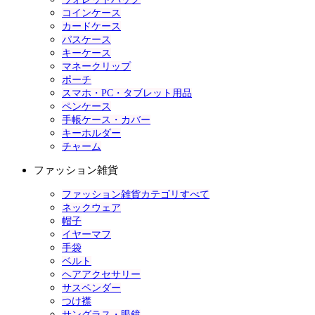
コインケース
カードケース
パスケース
キーケース
マネークリップ
ポーチ
スマホ・PC・タブレット用品
ペンケース
手帳ケース・カバー
キーホルダー
チャーム
ファッション雑貨
ファッション雑貨カテゴリすべて
ネックウェア
帽子
イヤーマフ
手袋
ベルト
ヘアアクセサリー
サスペンダー
つけ襟
サングラス・眼鏡