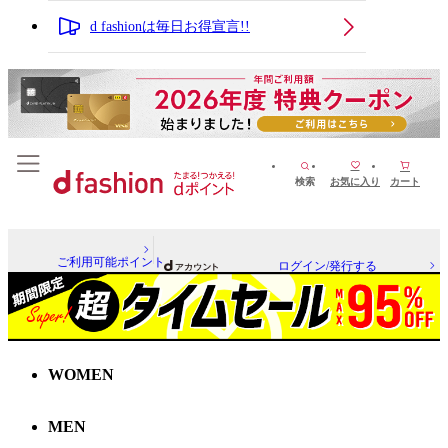
d fashionは毎日お得宣言!!
検索
お気に入り
カート
ご利用可能ポイント
ログイン/発行する
WOMEN
MEN