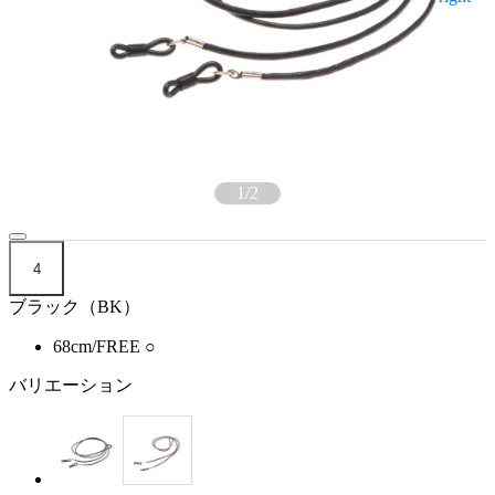
1
/
2
4
ブラック（BK）
68cm/FREE
○
バリエーション