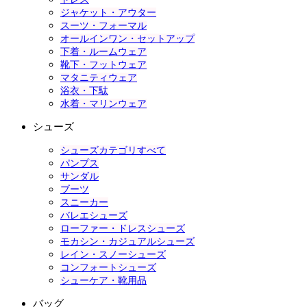
ジャケット・アウター
スーツ・フォーマル
オールインワン・セットアップ
下着・ルームウェア
靴下・フットウェア
マタニティウェア
浴衣・下駄
水着・マリンウェア
シューズ
シューズカテゴリすべて
パンプス
サンダル
ブーツ
スニーカー
バレエシューズ
ローファー・ドレスシューズ
モカシン・カジュアルシューズ
レイン・スノーシューズ
コンフォートシューズ
シューケア・靴用品
バッグ