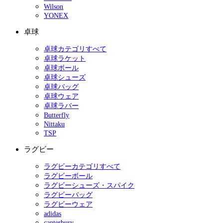
Wilson
YONEX
卓球
卓球カテゴリすべて
卓球ラケット
卓球ボール
卓球シューズ
卓球バッグ
卓球ウェア
卓球ラバー
Butterfly
Nittaku
TSP
ラグビー
ラグビーカテゴリすべて
ラグビーボール
ラグビーシューズ・スパイク
ラグビーバッグ
ラグビーウェア
adidas
canterbury