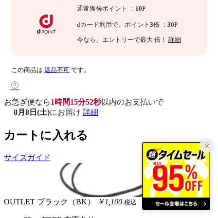
通常獲得ポイント
：
10
P
dカード利用で、
ポイント
3
倍
：
30
P
今なら
、エントリーで最大
倍！
詳細
この商品は
返品不可
です。
お急ぎ便なら
1時間15分51秒
以内
のお支払いで
8月8日(土)
にお届け
詳細
カートに入れる
サイズガイド
OUTLET
ブラック（BK）
￥1,100
税込