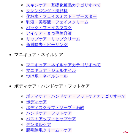
スキンケア・基礎化粧品カテゴリすべて
クレンジング・洗顔料
化粧水・フェイスミスト・ブースター
乳液・美容液・フェイスクリーム
パック・フェイスマスク
アイケア・まつ毛美容液
リップケア・リップクリーム
角質除去・ピーリング
マニキュア・ネイルケア
マニキュア・ネイルケアカテゴリすべて
マニキュア・ジェルネイル
つけ爪・ネイルシール
ボディケア・ハンドケア・フットケア
ボディケア・ハンドケア・フットケアカテゴリすべて
ボディケア
ボディスクラブ・ソープ・石鹸
ハンドケア・フットケア
バストアップ・ヒップケア
デンタルケア
脱毛除毛クリーム・ケア