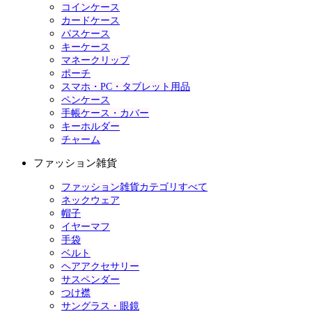
コインケース
カードケース
パスケース
キーケース
マネークリップ
ポーチ
スマホ・PC・タブレット用品
ペンケース
手帳ケース・カバー
キーホルダー
チャーム
ファッション雑貨
ファッション雑貨カテゴリすべて
ネックウェア
帽子
イヤーマフ
手袋
ベルト
ヘアアクセサリー
サスペンダー
つけ襟
サングラス・眼鏡