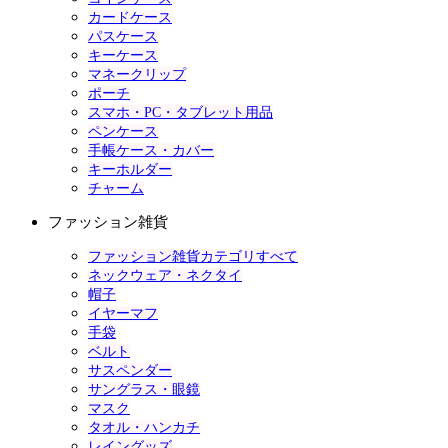
カードケース
パスケース
キーケース
マネークリップ
ポーチ
スマホ・PC・タブレット用品
ペンケース
手帳ケース・カバー
キーホルダー
チャーム
ファッション雑貨
ファッション雑貨カテゴリすべて
ネックウェア・ネクタイ
帽子
イヤーマフ
手袋
ベルト
サスペンダー
サングラス・眼鏡
マスク
タオル・ハンカチ
レイングッズ