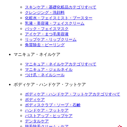
スキンケア・基礎化粧品カテゴリすべて
クレンジング・洗顔料
化粧水・フェイスミスト・ブースター
乳液・美容液・フェイスクリーム
パック・フェイスマスク
アイケア・まつ毛美容液
リップケア・リップクリーム
角質除去・ピーリング
マニキュア・ネイルケア
マニキュア・ネイルケアカテゴリすべて
マニキュア・ジェルネイル
つけ爪・ネイルシール
ボディケア・ハンドケア・フットケア
ボディケア・ハンドケア・フットケアカテゴリすべて
ボディケア
ボディスクラブ・ソープ・石鹸
ハンドケア・フットケア
バストアップ・ヒップケア
デンタルケア
脱毛除毛クリーム・ケア