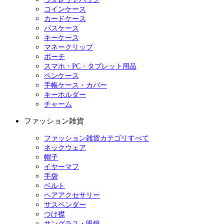
コインケース
カードケース
パスケース
キーケース
マネークリップ
ポーチ
スマホ・PC・タブレット用品
ペンケース
手帳ケース・カバー
キーホルダー
チャーム
ファッション雑貨
ファッション雑貨カテゴリすべて
ネックウェア
帽子
イヤーマフ
手袋
ベルト
ヘアアクセサリー
サスペンダー
つけ襟
サングラス・眼鏡