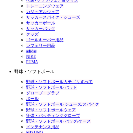
代表･クラブウェア＆グッズ
トレーニングウェア
カジュアルウェア
サッカースパイク・シューズ
サッカーボール
サッカーバッグ
グッズ
ゴールキーパー用品
レフェリー用品
adidas
NIKE
PUMA
野球・ソフトボール
野球・ソフトボールカテゴリすべて
野球・ソフトボール バット
グローブ・グラブ
ボール
野球・ソフトボール シューズ/スパイク
野球・ソフトボールウェア
守備・バッティンググローブ
野球・ソフトボール バッグ/ケース
メンテナンス用品
MIZUNO