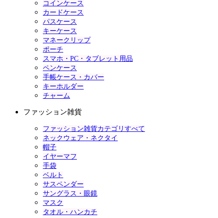
コインケース
カードケース
パスケース
キーケース
マネークリップ
ポーチ
スマホ・PC・タブレット用品
ペンケース
手帳ケース・カバー
キーホルダー
チャーム
ファッション雑貨
ファッション雑貨カテゴリすべて
ネックウェア・ネクタイ
帽子
イヤーマフ
手袋
ベルト
サスペンダー
サングラス・眼鏡
マスク
タオル・ハンカチ