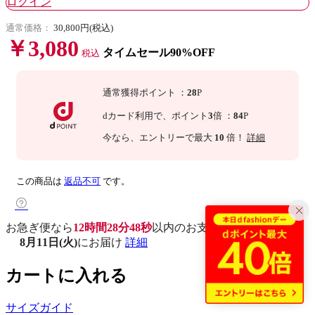
ログイン
通常価格：
30,800円(税込)
￥3,080
タイムセール90%OFF
税込
通常獲得ポイント
：
28
P
dカード利用で、
ポイント
3
倍
：
84
P
今なら
、エントリーで最大
10
倍！
詳細
この商品は
返品不可
です。
お急ぎ便なら
12時間28分47秒
以内
のお支払いで
8月11日(火)
にお届け
詳細
カートに入れる
サイズガイド