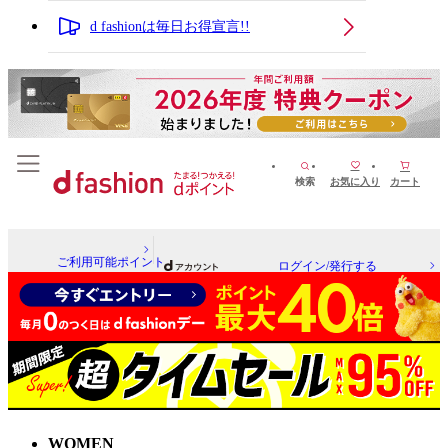
d fashionは毎日お得宣言!!
検索
お気に入り
カート
ご利用可能ポイント
ログイン/発行する
WOMEN