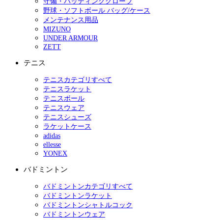
守備・バッティンググローブ
野球・ソフトボール バッグ/ケース
メンテナンス用品
MIZUNO
UNDER ARMOUR
ZETT
テニス
テニスカテゴリすべて
テニスラケット
テニスボール
テニスウェア
テニスシューズ
ラケットケース
adidas
ellesse
YONEX
バドミントン
バドミントンカテゴリすべて
バドミントンラケット
バドミントンシャトルコック
バドミントンウェア