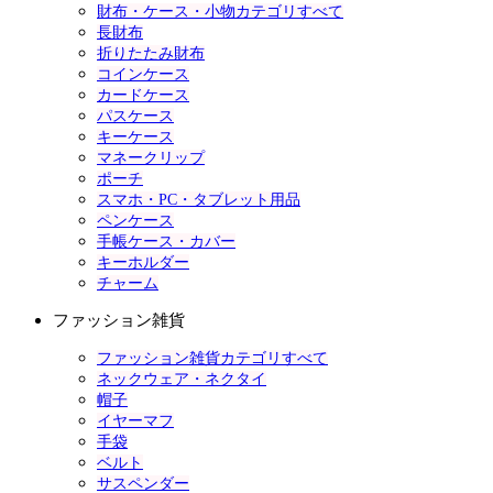
財布・ケース・小物カテゴリすべて
長財布
折りたたみ財布
コインケース
カードケース
パスケース
キーケース
マネークリップ
ポーチ
スマホ・PC・タブレット用品
ペンケース
手帳ケース・カバー
キーホルダー
チャーム
ファッション雑貨
ファッション雑貨カテゴリすべて
ネックウェア・ネクタイ
帽子
イヤーマフ
手袋
ベルト
サスペンダー