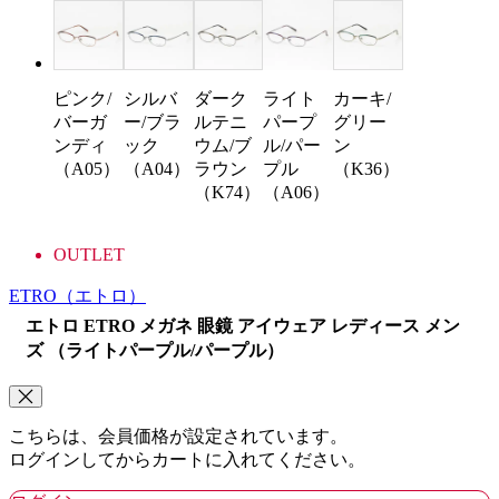
ピンク/
シルバ
ダーク
ライト
カーキ/
バーガ
ー/ブラ
ルテニ
パープ
グリー
ンディ
ック
ウム/ブ
ル/パー
ン
（A05）
（A04）
ラウン
プル
（K36）
（K74）
（A06）
OUTLET
ETRO
（エトロ）
エトロ ETRO メガネ 眼鏡 アイウェア レディース メン
ズ （ライトパープル/パープル）
こちらは、会員価格が設定されています。
ログインしてからカートに入れてください。