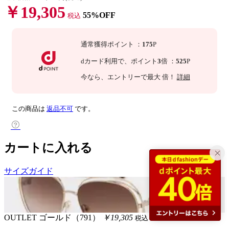
￥19,305
55%OFF
税込
通常獲得ポイント
：
175
P
dカード利用で、
ポイント
3
倍
：
525
P
今なら
、エントリーで最大
倍！
詳細
この商品は
返品不可
です。
カートに入れる
サイズガイド
OUTLET
ゴールド（791）
￥19,305
税込