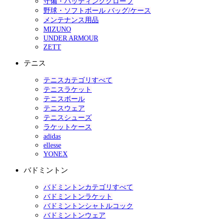
守備・バッティンググローブ
野球・ソフトボール バッグ/ケース
メンテナンス用品
MIZUNO
UNDER ARMOUR
ZETT
テニス
テニスカテゴリすべて
テニスラケット
テニスボール
テニスウェア
テニスシューズ
ラケットケース
adidas
ellesse
YONEX
バドミントン
バドミントンカテゴリすべて
バドミントンラケット
バドミントンシャトルコック
バドミントンウェア