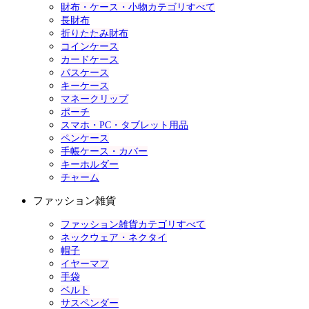
財布・ケース・小物カテゴリすべて
長財布
折りたたみ財布
コインケース
カードケース
パスケース
キーケース
マネークリップ
ポーチ
スマホ・PC・タブレット用品
ペンケース
手帳ケース・カバー
キーホルダー
チャーム
ファッション雑貨
ファッション雑貨カテゴリすべて
ネックウェア・ネクタイ
帽子
イヤーマフ
手袋
ベルト
サスペンダー