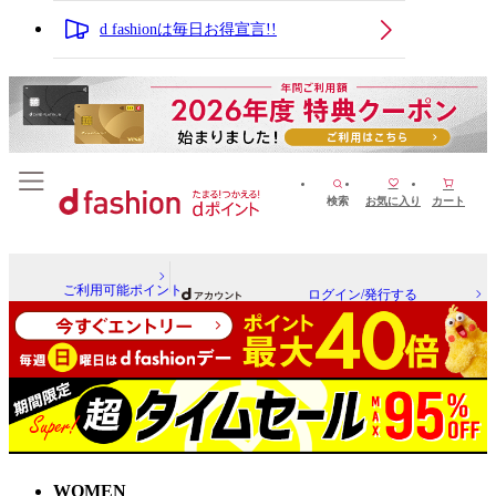
d fashionは毎日お得宣言!!
検索
お気に入り
カート
ご利用可能ポイント
ログイン/発行する
WOMEN