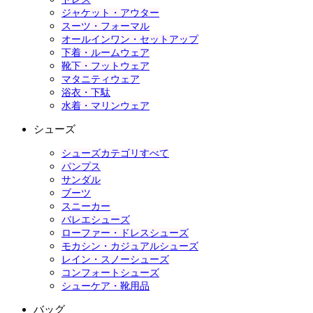
ジャケット・アウター
スーツ・フォーマル
オールインワン・セットアップ
下着・ルームウェア
靴下・フットウェア
マタニティウェア
浴衣・下駄
水着・マリンウェア
シューズ
シューズカテゴリすべて
パンプス
サンダル
ブーツ
スニーカー
バレエシューズ
ローファー・ドレスシューズ
モカシン・カジュアルシューズ
レイン・スノーシューズ
コンフォートシューズ
シューケア・靴用品
バッグ