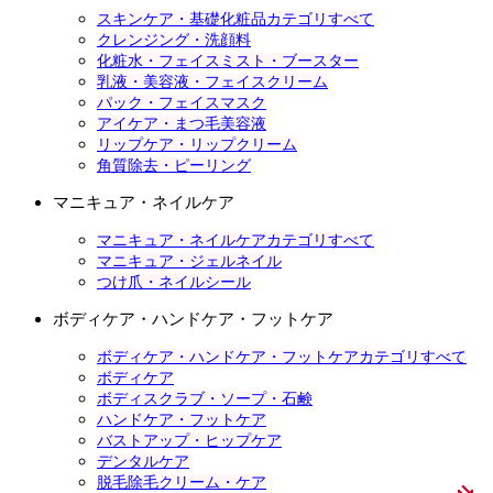
スキンケア・基礎化粧品カテゴリすべて
クレンジング・洗顔料
化粧水・フェイスミスト・ブースター
乳液・美容液・フェイスクリーム
パック・フェイスマスク
アイケア・まつ毛美容液
リップケア・リップクリーム
角質除去・ピーリング
マニキュア・ネイルケア
マニキュア・ネイルケアカテゴリすべて
マニキュア・ジェルネイル
つけ爪・ネイルシール
ボディケア・ハンドケア・フットケア
ボディケア・ハンドケア・フットケアカテゴリすべて
ボディケア
ボディスクラブ・ソープ・石鹸
ハンドケア・フットケア
バストアップ・ヒップケア
デンタルケア
脱毛除毛クリーム・ケア