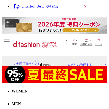
d fashionは毎日お得宣言!!
検索
お気に入り
カート
ご利用可能ポイント
ログイン/発行する
WOMEN
MEN