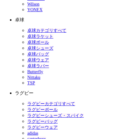
Wilson
YONEX
卓球
卓球カテゴリすべて
卓球ラケット
卓球ボール
卓球シューズ
卓球バッグ
卓球ウェア
卓球ラバー
Butterfly
Nittaku
TSP
ラグビー
ラグビーカテゴリすべて
ラグビーボール
ラグビーシューズ・スパイク
ラグビーバッグ
ラグビーウェア
adidas
canterbury