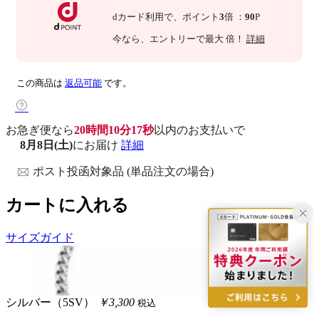
dカード利用で、
ポイント
3
倍
：
90
P
今なら
、エントリーで最大
倍！
詳細
この商品は
返品可能
です。
お急ぎ便なら
20時間10分16秒
以内
のお支払いで
8月8日(土)
にお届け
詳細
ポスト投函対象品 (単品注文の場合)
カートに入れる
サイズガイド
シルバー（5SV）
￥3,300
税込