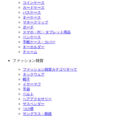
コインケース
カードケース
パスケース
キーケース
マネークリップ
ポーチ
スマホ・PC・タブレット用品
ペンケース
手帳ケース・カバー
キーホルダー
チャーム
ファッション雑貨
ファッション雑貨カテゴリすべて
ネックウェア
帽子
イヤーマフ
手袋
ベルト
ヘアアクセサリー
サスペンダー
つけ襟
サングラス・眼鏡