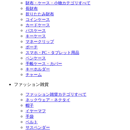
財布・ケース・小物カテゴリすべて
長財布
折りたたみ財布
コインケース
カードケース
パスケース
キーケース
マネークリップ
ポーチ
スマホ・PC・タブレット用品
ペンケース
手帳ケース・カバー
キーホルダー
チャーム
ファッション雑貨
ファッション雑貨カテゴリすべて
ネックウェア・ネクタイ
帽子
イヤーマフ
手袋
ベルト
サスペンダー