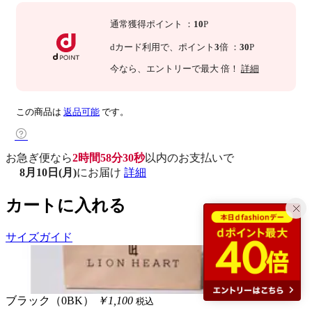
通常獲得ポイント
：
10
P
dカード利用で、
ポイント
3
倍
：
30
P
今なら
、エントリーで最大
倍！
詳細
この商品は
返品可能
です。
お急ぎ便なら
2時間58分29秒
以内
のお支払いで
8月10日(月)
にお届け
詳細
カートに入れる
サイズガイド
ブラック（0BK）
￥1,100
税込