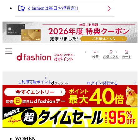
d fashionは毎日お得宣言!!
検索
お気に入り
カート
ご利用可能ポイント
ログイン/発行する
WOMEN