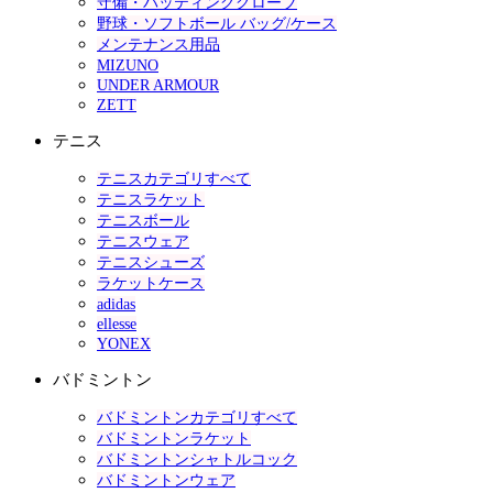
守備・バッティンググローブ
野球・ソフトボール バッグ/ケース
メンテナンス用品
MIZUNO
UNDER ARMOUR
ZETT
テニス
テニスカテゴリすべて
テニスラケット
テニスボール
テニスウェア
テニスシューズ
ラケットケース
adidas
ellesse
YONEX
バドミントン
バドミントンカテゴリすべて
バドミントンラケット
バドミントンシャトルコック
バドミントンウェア