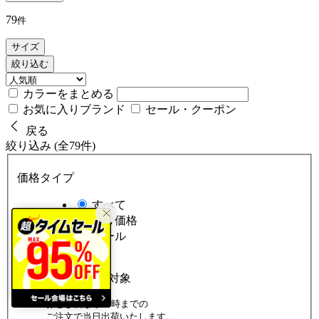
79
件
サイズ
絞り込む
カラーをまとめる
お気に入りブランド
セール・クーポン
戻る
絞り込み (全79件)
価格タイプ
すべて
通常価格
セール
配送
お急ぎ便対象
お急ぎ便なら14時までの
ご注文で当日出荷いたします。