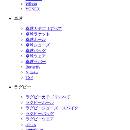
Wilson
YONEX
卓球
卓球カテゴリすべて
卓球ラケット
卓球ボール
卓球シューズ
卓球バッグ
卓球ウェア
卓球ラバー
Butterfly
Nittaku
TSP
ラグビー
ラグビーカテゴリすべて
ラグビーボール
ラグビーシューズ・スパイク
ラグビーバッグ
ラグビーウェア
adidas
canterbury