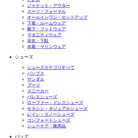
ジャケット・アウター
スーツ・フォーマル
オールインワン・セットアップ
下着・ルームウェア
靴下・フットウェア
マタニティウェア
浴衣・下駄
水着・マリンウェア
シューズ
シューズカテゴリすべて
パンプス
サンダル
ブーツ
スニーカー
バレエシューズ
ローファー・ドレスシューズ
モカシン・カジュアルシューズ
レイン・スノーシューズ
コンフォートシューズ
シューケア・靴用品
バッグ