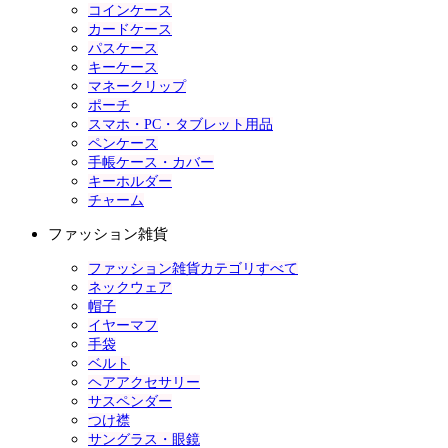
コインケース
カードケース
パスケース
キーケース
マネークリップ
ポーチ
スマホ・PC・タブレット用品
ペンケース
手帳ケース・カバー
キーホルダー
チャーム
ファッション雑貨
ファッション雑貨カテゴリすべて
ネックウェア
帽子
イヤーマフ
手袋
ベルト
ヘアアクセサリー
サスペンダー
つけ襟
サングラス・眼鏡