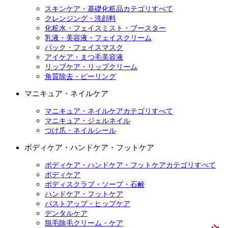
スキンケア・基礎化粧品カテゴリすべて
クレンジング・洗顔料
化粧水・フェイスミスト・ブースター
乳液・美容液・フェイスクリーム
パック・フェイスマスク
アイケア・まつ毛美容液
リップケア・リップクリーム
角質除去・ピーリング
マニキュア・ネイルケア
マニキュア・ネイルケアカテゴリすべて
マニキュア・ジェルネイル
つけ爪・ネイルシール
ボディケア・ハンドケア・フットケア
ボディケア・ハンドケア・フットケアカテゴリすべて
ボディケア
ボディスクラブ・ソープ・石鹸
ハンドケア・フットケア
バストアップ・ヒップケア
デンタルケア
脱毛除毛クリーム・ケア