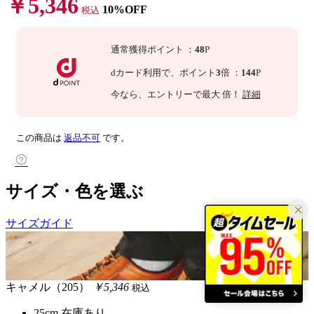
￥5,346
10%OFF
税込
通常獲得ポイント
：
48
P
dカード利用で、
ポイント
3
倍
：
144
P
今なら
、エントリーで最大
倍！
詳細
この商品は
返品不可
です。
サイズ・色を選ぶ
サイズガイド
キャメル（205）
￥5,346
税込
25cm
在庫あり