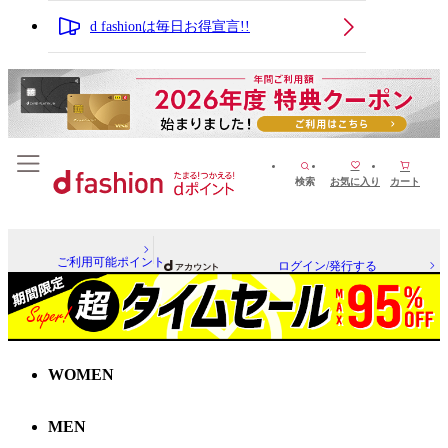
d fashionは毎日お得宣言!!
検索
お気に入り
カート
ご利用可能ポイント
ログイン/発行する
WOMEN
MEN