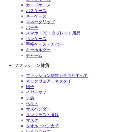
カードケース
パスケース
キーケース
マネークリップ
ポーチ
スマホ・PC・タブレット用品
ペンケース
手帳ケース・カバー
キーホルダー
チャーム
ファッション雑貨
ファッション雑貨カテゴリすべて
ネックウェア・ネクタイ
帽子
イヤーマフ
手袋
ベルト
サスペンダー
サングラス・眼鏡
マスク
タオル・ハンカチ
レイングッズ