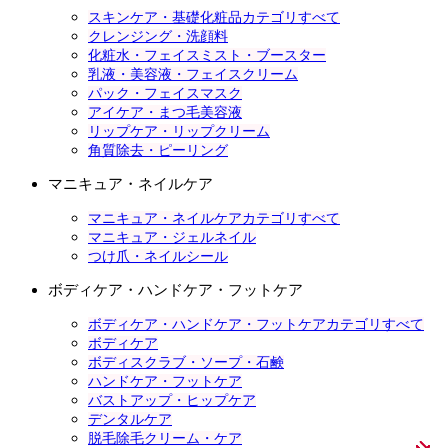
スキンケア・基礎化粧品カテゴリすべて
クレンジング・洗顔料
化粧水・フェイスミスト・ブースター
乳液・美容液・フェイスクリーム
パック・フェイスマスク
アイケア・まつ毛美容液
リップケア・リップクリーム
角質除去・ピーリング
マニキュア・ネイルケア
マニキュア・ネイルケアカテゴリすべて
マニキュア・ジェルネイル
つけ爪・ネイルシール
ボディケア・ハンドケア・フットケア
ボディケア・ハンドケア・フットケアカテゴリすべて
ボディケア
ボディスクラブ・ソープ・石鹸
ハンドケア・フットケア
バストアップ・ヒップケア
デンタルケア
脱毛除毛クリーム・ケア