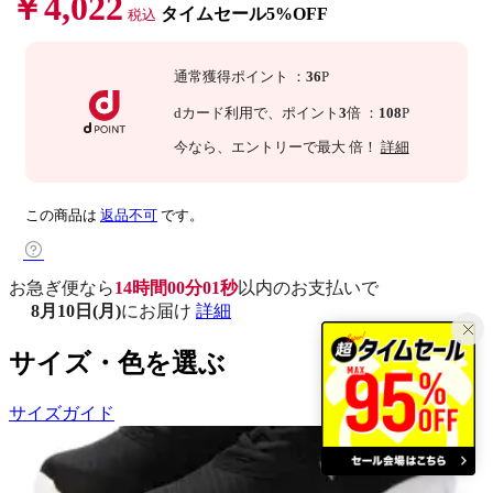
￥4,022
タイムセール5%OFF
税込
通常獲得ポイント
：
36
P
dカード利用で、
ポイント
3
倍
：
108
P
今なら
、エントリーで最大
倍！
詳細
この商品は
返品不可
です。
お急ぎ便なら
14時間00分00秒
以内
のお支払いで
8月10日(月)
にお届け
詳細
サイズ・色を選ぶ
サイズガイド