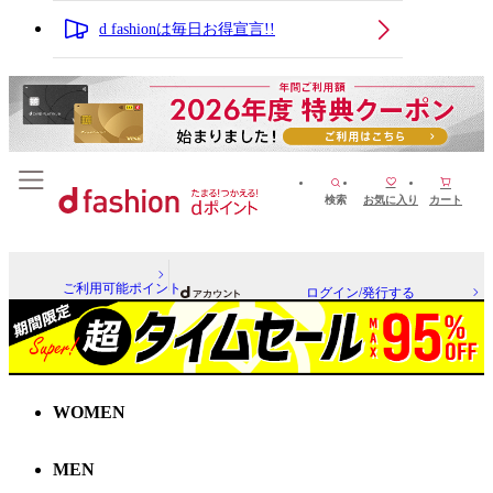
d fashionは毎日お得宣言!!
検索
お気に入り
カート
ご利用可能ポイント
ログイン/発行する
WOMEN
MEN