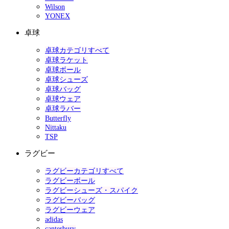
Wilson
YONEX
卓球
卓球カテゴリすべて
卓球ラケット
卓球ボール
卓球シューズ
卓球バッグ
卓球ウェア
卓球ラバー
Butterfly
Nittaku
TSP
ラグビー
ラグビーカテゴリすべて
ラグビーボール
ラグビーシューズ・スパイク
ラグビーバッグ
ラグビーウェア
adidas
canterbury