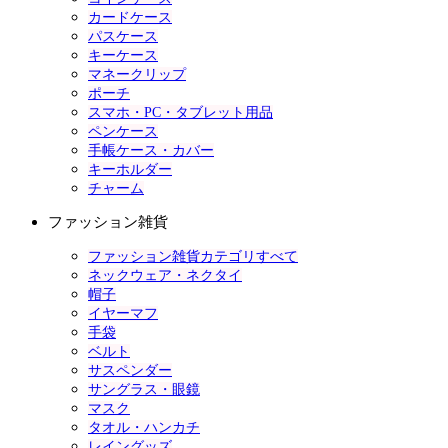
カードケース
パスケース
キーケース
マネークリップ
ポーチ
スマホ・PC・タブレット用品
ペンケース
手帳ケース・カバー
キーホルダー
チャーム
ファッション雑貨
ファッション雑貨カテゴリすべて
ネックウェア・ネクタイ
帽子
イヤーマフ
手袋
ベルト
サスペンダー
サングラス・眼鏡
マスク
タオル・ハンカチ
レイングッズ