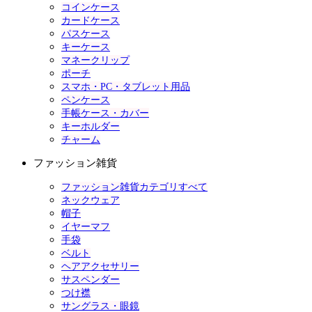
コインケース
カードケース
パスケース
キーケース
マネークリップ
ポーチ
スマホ・PC・タブレット用品
ペンケース
手帳ケース・カバー
キーホルダー
チャーム
ファッション雑貨
ファッション雑貨カテゴリすべて
ネックウェア
帽子
イヤーマフ
手袋
ベルト
ヘアアクセサリー
サスペンダー
つけ襟
サングラス・眼鏡