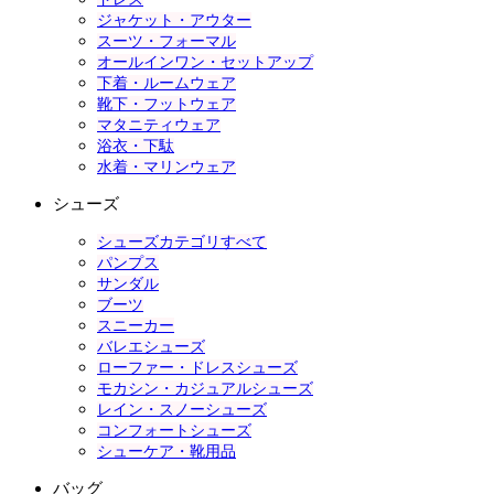
ジャケット・アウター
スーツ・フォーマル
オールインワン・セットアップ
下着・ルームウェア
靴下・フットウェア
マタニティウェア
浴衣・下駄
水着・マリンウェア
シューズ
シューズカテゴリすべて
パンプス
サンダル
ブーツ
スニーカー
バレエシューズ
ローファー・ドレスシューズ
モカシン・カジュアルシューズ
レイン・スノーシューズ
コンフォートシューズ
シューケア・靴用品
バッグ