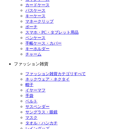
カードケース
パスケース
キーケース
マネークリップ
ポーチ
スマホ・PC・タブレット用品
ペンケース
手帳ケース・カバー
キーホルダー
チャーム
ファッション雑貨
ファッション雑貨カテゴリすべて
ネックウェア・ネクタイ
帽子
イヤーマフ
手袋
ベルト
サスペンダー
サングラス・眼鏡
マスク
タオル・ハンカチ
レイングッズ