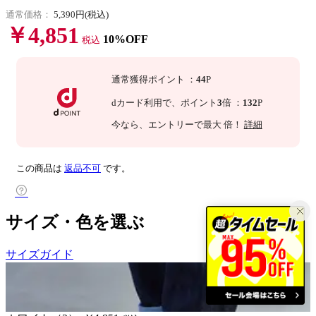
通常価格：
5,390円(税込)
￥4,851
10%OFF
税込
通常獲得ポイント
：
44
P
dカード利用で、
ポイント
3
倍
：
132
P
今なら
、エントリーで最大
倍！
詳細
この商品は
返品不可
です。
サイズ・色を選ぶ
サイズガイド