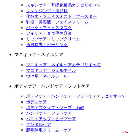
スキンケア・基礎化粧品カテゴリすべて
クレンジング・洗顔料
化粧水・フェイスミスト・ブースター
乳液・美容液・フェイスクリーム
パック・フェイスマスク
アイケア・まつ毛美容液
リップケア・リップクリーム
角質除去・ピーリング
マニキュア・ネイルケア
マニキュア・ネイルケアカテゴリすべて
マニキュア・ジェルネイル
つけ爪・ネイルシール
ボディケア・ハンドケア・フットケア
ボディケア・ハンドケア・フットケアカテゴリすべて
ボディケア
ボディスクラブ・ソープ・石鹸
ハンドケア・フットケア
バストアップ・ヒップケア
デンタルケア
脱毛除毛クリーム・ケア