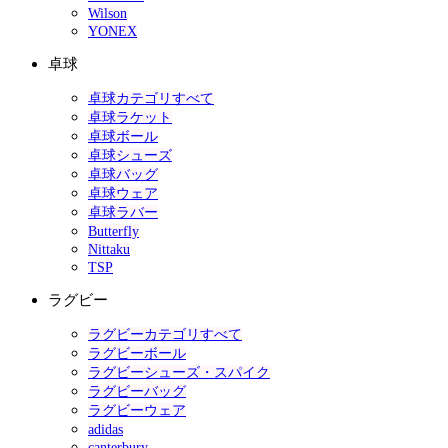
Wilson
YONEX
卓球
卓球カテゴリすべて
卓球ラケット
卓球ボール
卓球シューズ
卓球バッグ
卓球ウェア
卓球ラバー
Butterfly
Nittaku
TSP
ラグビー
ラグビーカテゴリすべて
ラグビーボール
ラグビーシューズ・スパイク
ラグビーバッグ
ラグビーウェア
adidas
canterbury