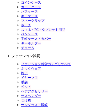
コインケース
カードケース
パスケース
キーケース
マネークリップ
ポーチ
スマホ・PC・タブレット用品
ペンケース
手帳ケース・カバー
キーホルダー
チャーム
ファッション雑貨
ファッション雑貨カテゴリすべて
ネックウェア
帽子
イヤーマフ
手袋
ベルト
ヘアアクセサリー
サスペンダー
つけ襟
サングラス・眼鏡