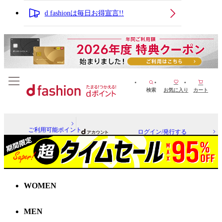
d fashionは毎日お得宣言!!
検索
お気に入り
カート
ご利用可能ポイント
ログイン/発行する
WOMEN
MEN