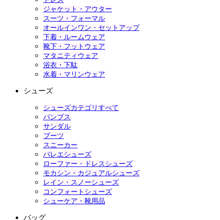
ジャケット・アウター
スーツ・フォーマル
オールインワン・セットアップ
下着・ルームウェア
靴下・フットウェア
マタニティウェア
浴衣・下駄
水着・マリンウェア
シューズ
シューズカテゴリすべて
パンプス
サンダル
ブーツ
スニーカー
バレエシューズ
ローファー・ドレスシューズ
モカシン・カジュアルシューズ
レイン・スノーシューズ
コンフォートシューズ
シューケア・靴用品
バッグ