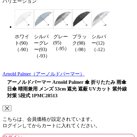
バリエーション
ホワイ
シルバ
グレー
ブラッ
シルバ
(95)
ト(90)
ーグレ
ク(98)
ー(12)
（-95）
（-90）
ー(93)
（-98）
（-12）
（-93）
Arnold Palmer
（アーノルドパーマー）
アーノルドパーマー Arnold Palmer 傘 折りたたみ 雨傘
日傘 晴雨兼用 メンズ 53cm 遮光 遮蔽 UVカット 紫外線
対策 5段式 1PMC28513
こちらは、会員価格が設定されています。
ログインしてからカートに入れてください。