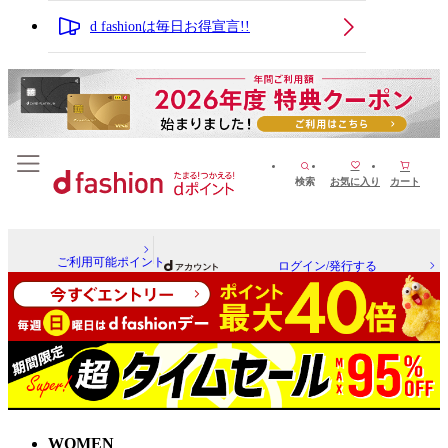
d fashionは毎日お得宣言!!
検索
お気に入り
カート
ご利用可能ポイント
ログイン/発行する
WOMEN