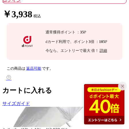
ログイン
￥3,938
税込
通常獲得ポイント
：
35
P
dカード利用で、
ポイント
3
倍
：
105
P
今なら
、エントリーで最大
倍！
詳細
この商品は
返品可能
です。
カートに入れる
サイズガイド