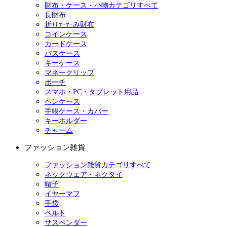
財布・ケース・小物カテゴリすべて
長財布
折りたたみ財布
コインケース
カードケース
パスケース
キーケース
マネークリップ
ポーチ
スマホ・PC・タブレット用品
ペンケース
手帳ケース・カバー
キーホルダー
チャーム
ファッション雑貨
ファッション雑貨カテゴリすべて
ネックウェア・ネクタイ
帽子
イヤーマフ
手袋
ベルト
サスペンダー