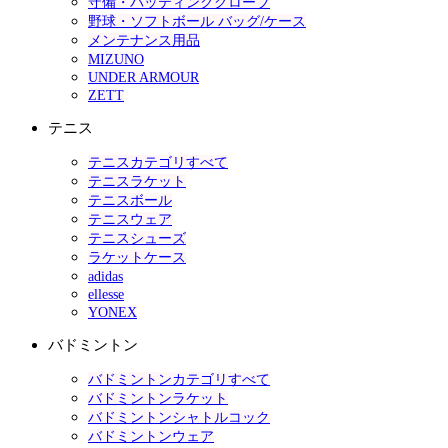
守備・バッティンググローブ
野球・ソフトボール バッグ/ケース
メンテナンス用品
MIZUNO
UNDER ARMOUR
ZETT
テニス
テニスカテゴリすべて
テニスラケット
テニスボール
テニスウェア
テニスシューズ
ラケットケース
adidas
ellesse
YONEX
バドミントン
バドミントンカテゴリすべて
バドミントンラケット
バドミントンシャトルコック
バドミントンウェア