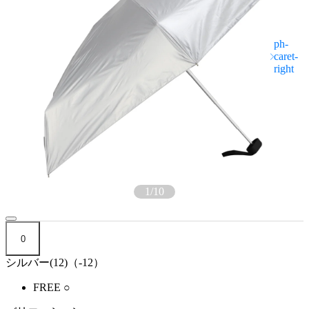
1
/
10
0
シルバー(12)（-12）
FREE
○