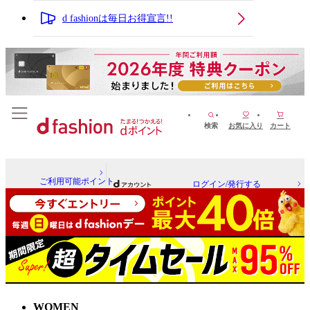
d fashionは毎日お得宣言!!
検索
お気に入り
カート
ご利用可能ポイント
ログイン/発行する
WOMEN