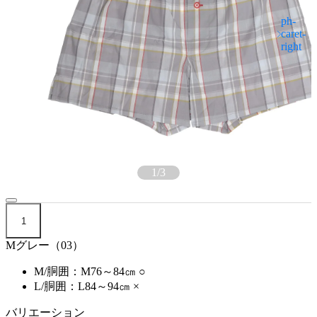
1
/
3
1
Mグレー（03）
M/胴囲：M76～84㎝
○
L/胴囲：L84～94㎝
×
バリエーション