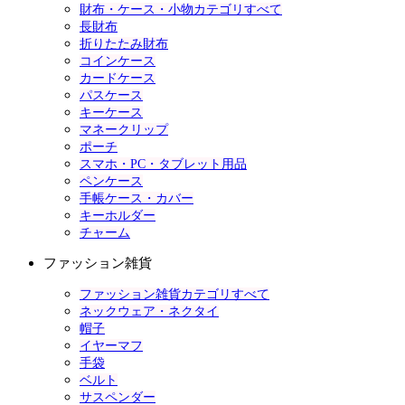
財布・ケース・小物カテゴリすべて
長財布
折りたたみ財布
コインケース
カードケース
パスケース
キーケース
マネークリップ
ポーチ
スマホ・PC・タブレット用品
ペンケース
手帳ケース・カバー
キーホルダー
チャーム
ファッション雑貨
ファッション雑貨カテゴリすべて
ネックウェア・ネクタイ
帽子
イヤーマフ
手袋
ベルト
サスペンダー