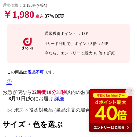
通常価格：
3,190円(税込)
￥1,980
37%OFF
税込
通常獲得ポイント
：
18
P
dカード利用で、
ポイント
3
倍
：
54
P
今なら
、エントリーで最大
10
倍！
詳細
この商品は
返品不可
です。
お急ぎ便なら
22時間10分30秒
以内
のお支払いで
8月11日(火)
にお届け
詳細
ポスト投函対象品 (単品注文の場合)
サイズ・色を選ぶ