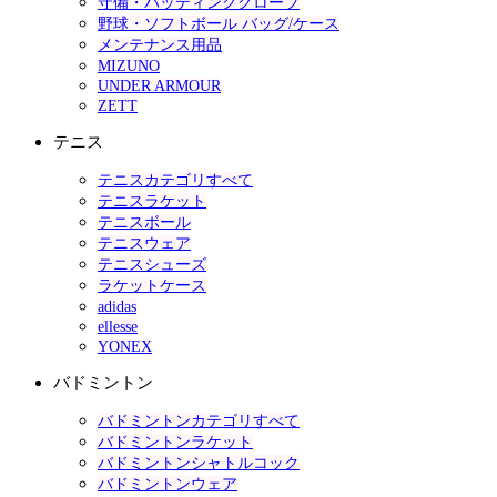
守備・バッティンググローブ
野球・ソフトボール バッグ/ケース
メンテナンス用品
MIZUNO
UNDER ARMOUR
ZETT
テニス
テニスカテゴリすべて
テニスラケット
テニスボール
テニスウェア
テニスシューズ
ラケットケース
adidas
ellesse
YONEX
バドミントン
バドミントンカテゴリすべて
バドミントンラケット
バドミントンシャトルコック
バドミントンウェア