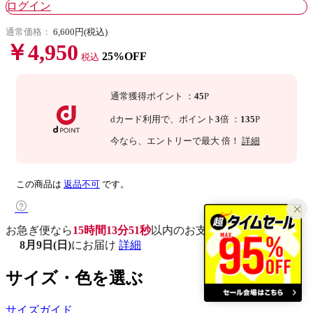
ログイン
通常価格：
6,600円(税込)
￥4,950
25%OFF
税込
通常獲得ポイント
：
45
P
dカード利用で、
ポイント
3
倍
：
135
P
今なら
、エントリーで最大
倍！
詳細
この商品は
返品不可
です。
お急ぎ便なら
15時間13分50秒
以内
のお支払いで
8月9日(日)
にお届け
詳細
サイズ・色を選ぶ
サイズガイド