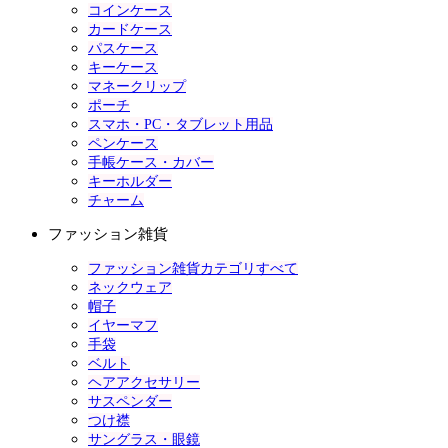
コインケース
カードケース
パスケース
キーケース
マネークリップ
ポーチ
スマホ・PC・タブレット用品
ペンケース
手帳ケース・カバー
キーホルダー
チャーム
ファッション雑貨
ファッション雑貨カテゴリすべて
ネックウェア
帽子
イヤーマフ
手袋
ベルト
ヘアアクセサリー
サスペンダー
つけ襟
サングラス・眼鏡