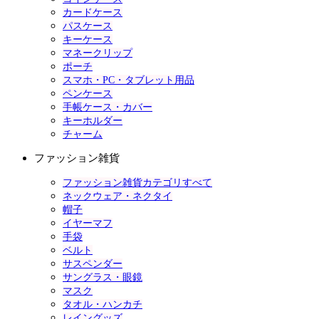
カードケース
パスケース
キーケース
マネークリップ
ポーチ
スマホ・PC・タブレット用品
ペンケース
手帳ケース・カバー
キーホルダー
チャーム
ファッション雑貨
ファッション雑貨カテゴリすべて
ネックウェア・ネクタイ
帽子
イヤーマフ
手袋
ベルト
サスペンダー
サングラス・眼鏡
マスク
タオル・ハンカチ
レイングッズ