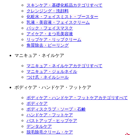
スキンケア・基礎化粧品カテゴリすべて
クレンジング・洗顔料
化粧水・フェイスミスト・ブースター
乳液・美容液・フェイスクリーム
パック・フェイスマスク
アイケア・まつ毛美容液
リップケア・リップクリーム
角質除去・ピーリング
マニキュア・ネイルケア
マニキュア・ネイルケアカテゴリすべて
マニキュア・ジェルネイル
つけ爪・ネイルシール
ボディケア・ハンドケア・フットケア
ボディケア・ハンドケア・フットケアカテゴリすべて
ボディケア
ボディスクラブ・ソープ・石鹸
ハンドケア・フットケア
バストアップ・ヒップケア
デンタルケア
脱毛除毛クリーム・ケア