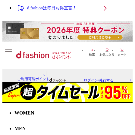
d fashionは毎日お得宣言!!
検索
お気に入り
カート
ご利用可能ポイント
ログイン/発行する
WOMEN
MEN