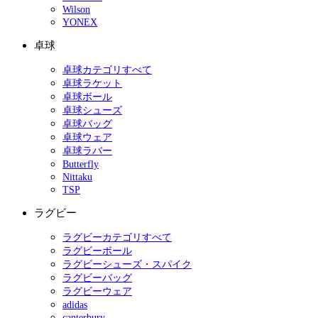
Wilson
YONEX
卓球
卓球カテゴリすべて
卓球ラケット
卓球ボール
卓球シューズ
卓球バッグ
卓球ウェア
卓球ラバー
Butterfly
Nittaku
TSP
ラグビー
ラグビーカテゴリすべて
ラグビーボール
ラグビーシューズ・スパイク
ラグビーバッグ
ラグビーウェア
adidas
canterbury