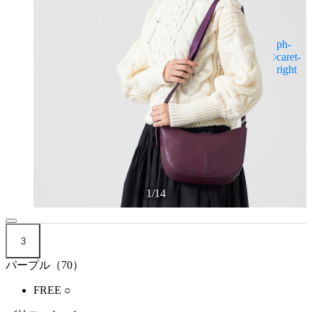
1
/
14
3
パープル（70）
FREE
○