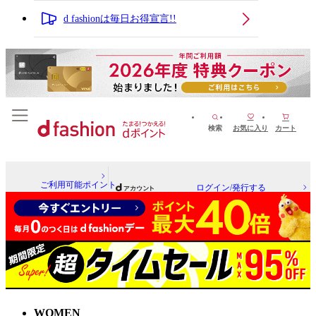
d fashionは毎日お得宣言!!
検索
お気に入り
カート
ご利用可能ポイント
ログイン/発行する
WOMEN