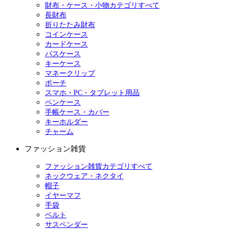
財布・ケース・小物カテゴリすべて
長財布
折りたたみ財布
コインケース
カードケース
パスケース
キーケース
マネークリップ
ポーチ
スマホ・PC・タブレット用品
ペンケース
手帳ケース・カバー
キーホルダー
チャーム
ファッション雑貨
ファッション雑貨カテゴリすべて
ネックウェア・ネクタイ
帽子
イヤーマフ
手袋
ベルト
サスペンダー