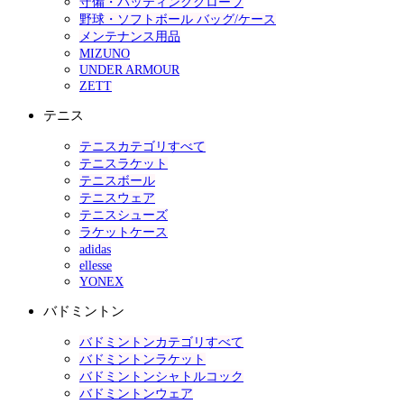
守備・バッティンググローブ
野球・ソフトボール バッグ/ケース
メンテナンス用品
MIZUNO
UNDER ARMOUR
ZETT
テニス
テニスカテゴリすべて
テニスラケット
テニスボール
テニスウェア
テニスシューズ
ラケットケース
adidas
ellesse
YONEX
バドミントン
バドミントンカテゴリすべて
バドミントンラケット
バドミントンシャトルコック
バドミントンウェア