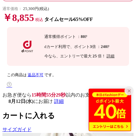
通常価格：
25,300円(税込)
￥8,855
タイムセール65%OFF
税込
通常獲得ポイント
：
80
P
dカード利用で、
ポイント
3
倍
：
240
P
今なら
、エントリーで最大
25
倍！
詳細
この商品は
返品不可
です。
お急ぎ便なら
15時間55分28秒
以内
のお支払いで
8月12日(水)
にお届け
詳細
カートに入れる
サイズガイド