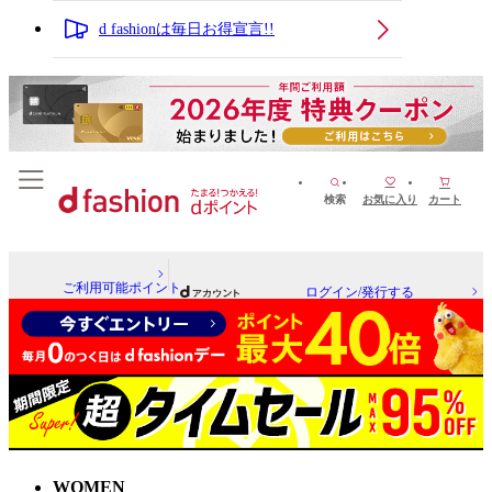
d fashionは毎日お得宣言!!
検索
お気に入り
カート
ご利用可能ポイント
ログイン/発行する
WOMEN