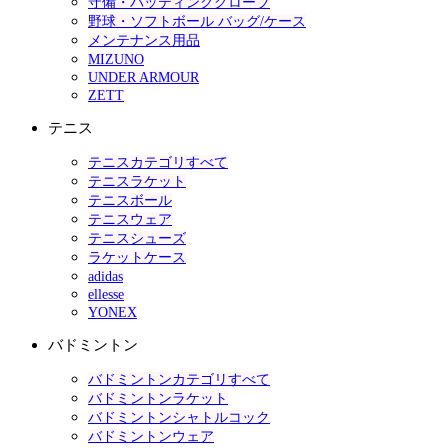
守備・バッティンググローブ
野球・ソフトボール バッグ/ケース
メンテナンス用品
MIZUNO
UNDER ARMOUR
ZETT
テニス
テニスカテゴリすべて
テニスラケット
テニスボール
テニスウェア
テニスシューズ
ラケットケース
adidas
ellesse
YONEX
バドミントン
バドミントンカテゴリすべて
バドミントンラケット
バドミントンシャトルコック
バドミントンウェア