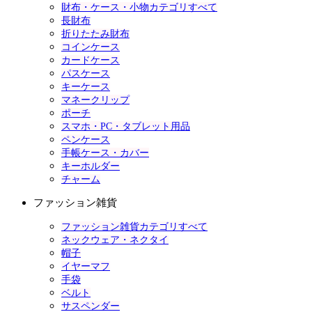
財布・ケース・小物カテゴリすべて
長財布
折りたたみ財布
コインケース
カードケース
パスケース
キーケース
マネークリップ
ポーチ
スマホ・PC・タブレット用品
ペンケース
手帳ケース・カバー
キーホルダー
チャーム
ファッション雑貨
ファッション雑貨カテゴリすべて
ネックウェア・ネクタイ
帽子
イヤーマフ
手袋
ベルト
サスペンダー