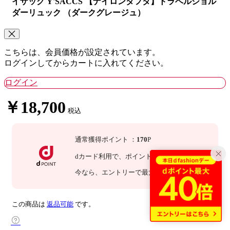
イザック Y'SACCS 【ナイロンタフタ】トラベルショル
ダーリュック （ダークグレージュ）
こちらは、会員価格が設定されています。
ログインしてからカートに入れてください。
ログイン
￥18,700
税込
通常獲得ポイント
：
170
P
dカード利用で、
ポイント
3
倍
：
510
P
今なら
、エントリーで最大
25
倍！
詳細
この商品は
返品可能
です。