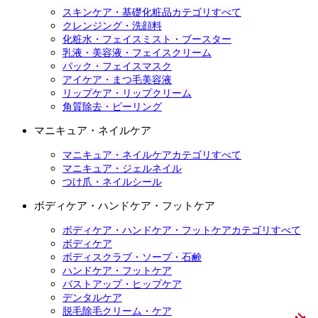
スキンケア・基礎化粧品カテゴリすべて
クレンジング・洗顔料
化粧水・フェイスミスト・ブースター
乳液・美容液・フェイスクリーム
パック・フェイスマスク
アイケア・まつ毛美容液
リップケア・リップクリーム
角質除去・ピーリング
マニキュア・ネイルケア
マニキュア・ネイルケアカテゴリすべて
マニキュア・ジェルネイル
つけ爪・ネイルシール
ボディケア・ハンドケア・フットケア
ボディケア・ハンドケア・フットケアカテゴリすべて
ボディケア
ボディスクラブ・ソープ・石鹸
ハンドケア・フットケア
バストアップ・ヒップケア
デンタルケア
脱毛除毛クリーム・ケア