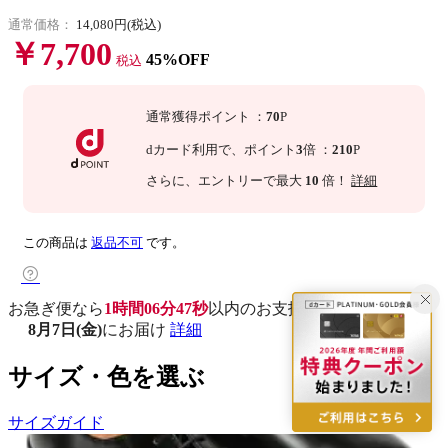
通常価格：
14,080円(税込)
￥7,700
45%OFF
税込
通常獲得ポイント
：
70
P
dカード利用で、
ポイント
3
倍
：
210
P
さらに
、エントリーで最大
10
倍！
詳細
この商品は
返品不可
です。
お急ぎ便なら
1時間06分46秒
以内
のお支払いで
8月7日(金)
にお届け
詳細
サイズ・色を選ぶ
サイズガイド