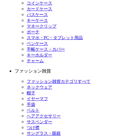
コインケース
カードケース
パスケース
キーケース
マネークリップ
ポーチ
スマホ・PC・タブレット用品
ペンケース
手帳ケース・カバー
キーホルダー
チャーム
ファッション雑貨
ファッション雑貨カテゴリすべて
ネックウェア
帽子
イヤーマフ
手袋
ベルト
ヘアアクセサリー
サスペンダー
つけ襟
サングラス・眼鏡