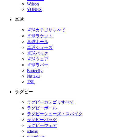
Wilson
YONEX
卓球
卓球カテゴリすべて
卓球ラケット
卓球ボール
卓球シューズ
卓球バッグ
卓球ウェア
卓球ラバー
Butterfly
Nittaku
TSP
ラグビー
ラグビーカテゴリすべて
ラグビーボール
ラグビーシューズ・スパイク
ラグビーバッグ
ラグビーウェア
adidas
canterbury