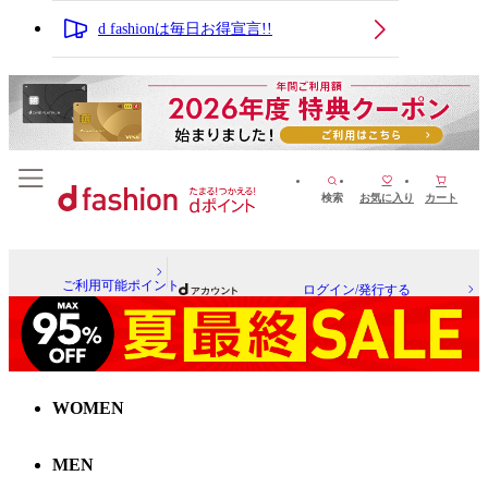
d fashionは毎日お得宣言!!
検索
お気に入り
カート
ご利用可能ポイント
ログイン/発行する
WOMEN
MEN