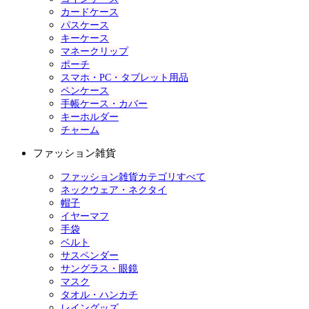
カードケース
パスケース
キーケース
マネークリップ
ポーチ
スマホ・PC・タブレット用品
ペンケース
手帳ケース・カバー
キーホルダー
チャーム
ファッション雑貨
ファッション雑貨カテゴリすべて
ネックウェア・ネクタイ
帽子
イヤーマフ
手袋
ベルト
サスペンダー
サングラス・眼鏡
マスク
タオル・ハンカチ
レイングッズ