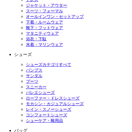
ジャケット・アウター
スーツ・フォーマル
オールインワン・セットアップ
下着・ルームウェア
靴下・フットウェア
マタニティウェア
浴衣・下駄
水着・マリンウェア
シューズ
シューズカテゴリすべて
パンプス
サンダル
ブーツ
スニーカー
バレエシューズ
ローファー・ドレスシューズ
モカシン・カジュアルシューズ
レイン・スノーシューズ
コンフォートシューズ
シューケア・靴用品
バッグ