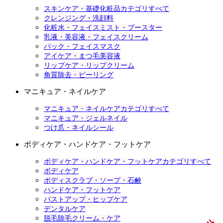
スキンケア・基礎化粧品カテゴリすべて
クレンジング・洗顔料
化粧水・フェイスミスト・ブースター
乳液・美容液・フェイスクリーム
パック・フェイスマスク
アイケア・まつ毛美容液
リップケア・リップクリーム
角質除去・ピーリング
マニキュア・ネイルケア
マニキュア・ネイルケアカテゴリすべて
マニキュア・ジェルネイル
つけ爪・ネイルシール
ボディケア・ハンドケア・フットケア
ボディケア・ハンドケア・フットケアカテゴリすべて
ボディケア
ボディスクラブ・ソープ・石鹸
ハンドケア・フットケア
バストアップ・ヒップケア
デンタルケア
脱毛除毛クリーム・ケア