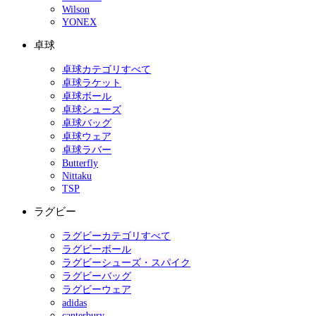
Wilson
YONEX
卓球
卓球カテゴリすべて
卓球ラケット
卓球ボール
卓球シューズ
卓球バッグ
卓球ウェア
卓球ラバー
Butterfly
Nittaku
TSP
ラグビー
ラグビーカテゴリすべて
ラグビーボール
ラグビーシューズ・スパイク
ラグビーバッグ
ラグビーウェア
adidas
canterbury