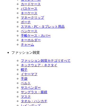
カードケース
パスケース
キーケース
マネークリップ
ポーチ
スマホ・PC・タブレット用品
ペンケース
手帳ケース・カバー
キーホルダー
チャーム
ファッション雑貨
ファッション雑貨カテゴリすべて
ネックウェア・ネクタイ
帽子
イヤーマフ
手袋
ベルト
サスペンダー
サングラス・眼鏡
マスク
タオル・ハンカチ
レイングッズ