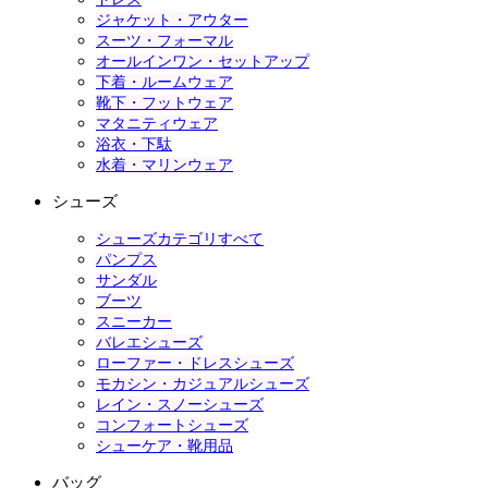
ジャケット・アウター
スーツ・フォーマル
オールインワン・セットアップ
下着・ルームウェア
靴下・フットウェア
マタニティウェア
浴衣・下駄
水着・マリンウェア
シューズ
シューズカテゴリすべて
パンプス
サンダル
ブーツ
スニーカー
バレエシューズ
ローファー・ドレスシューズ
モカシン・カジュアルシューズ
レイン・スノーシューズ
コンフォートシューズ
シューケア・靴用品
バッグ