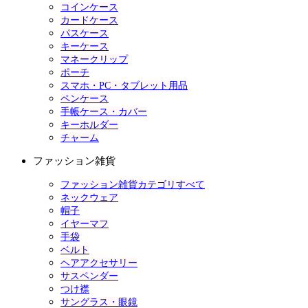
コインケース
カードケース
パスケース
キーケース
マネークリップ
ポーチ
スマホ・PC・タブレット用品
ペンケース
手帳ケース・カバー
キーホルダー
チャーム
ファッション雑貨
ファッション雑貨カテゴリすべて
ネックウェア
帽子
イヤーマフ
手袋
ベルト
ヘアアクセサリー
サスペンダー
つけ襟
サングラス・眼鏡