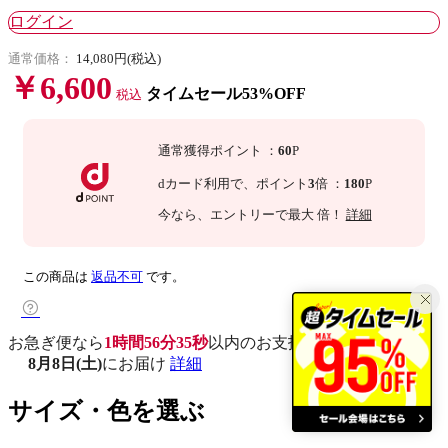
ログイン
通常価格：
14,080円(税込)
￥6,600
タイムセール53%OFF
税込
通常獲得ポイント
：
60
P
dカード利用で、
ポイント
3
倍
：
180
P
今なら
、エントリーで最大
倍！
詳細
この商品は
返品不可
です。
お急ぎ便なら
1時間56分34秒
以内
のお支払いで
8月8日(土)
にお届け
詳細
サイズ・色を選ぶ