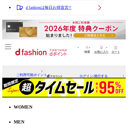
d fashionは毎日お得宣言!!
検索
お気に入り
カート
ご利用可能ポイント
ログイン/発行する
WOMEN
MEN