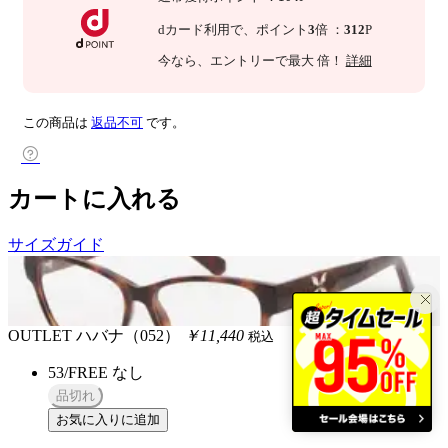
dカード利用で、
ポイント
3
倍
：
312
P
今なら
、エントリーで最大
倍！
詳細
この商品は
返品不可
です。
カートに入れる
サイズガイド
OUTLET
ハバナ（052）
￥11,440
税込
53/FREE
なし
品切れ
お気に入りに追加