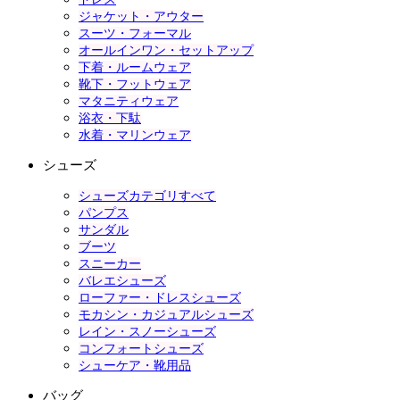
ジャケット・アウター
スーツ・フォーマル
オールインワン・セットアップ
下着・ルームウェア
靴下・フットウェア
マタニティウェア
浴衣・下駄
水着・マリンウェア
シューズ
シューズカテゴリすべて
パンプス
サンダル
ブーツ
スニーカー
バレエシューズ
ローファー・ドレスシューズ
モカシン・カジュアルシューズ
レイン・スノーシューズ
コンフォートシューズ
シューケア・靴用品
バッグ