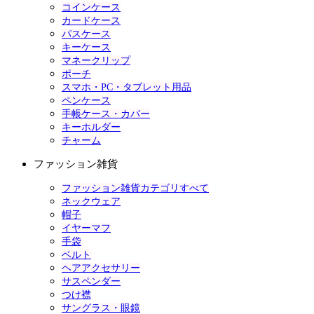
コインケース
カードケース
パスケース
キーケース
マネークリップ
ポーチ
スマホ・PC・タブレット用品
ペンケース
手帳ケース・カバー
キーホルダー
チャーム
ファッション雑貨
ファッション雑貨カテゴリすべて
ネックウェア
帽子
イヤーマフ
手袋
ベルト
ヘアアクセサリー
サスペンダー
つけ襟
サングラス・眼鏡