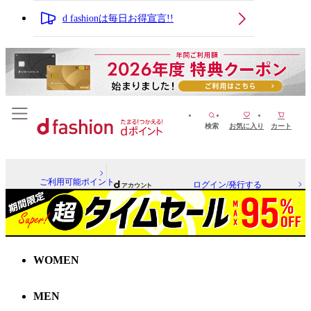
d fashionは毎日お得宣言!!
検索
お気に入り
カート
ご利用可能ポイント
ログイン/発行する
WOMEN
MEN