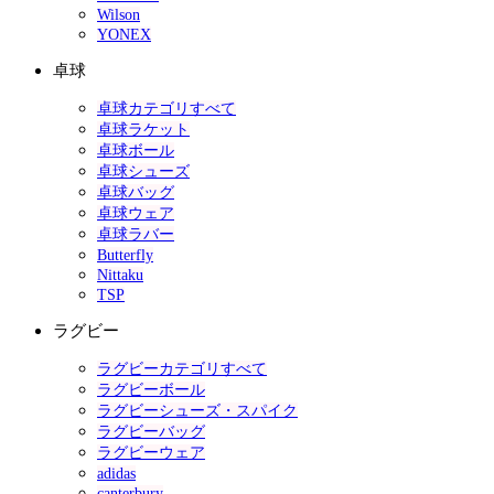
Wilson
YONEX
卓球
卓球カテゴリすべて
卓球ラケット
卓球ボール
卓球シューズ
卓球バッグ
卓球ウェア
卓球ラバー
Butterfly
Nittaku
TSP
ラグビー
ラグビーカテゴリすべて
ラグビーボール
ラグビーシューズ・スパイク
ラグビーバッグ
ラグビーウェア
adidas
canterbury