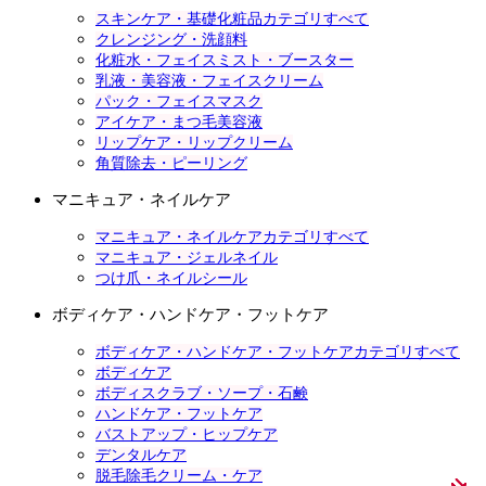
スキンケア・基礎化粧品カテゴリすべて
クレンジング・洗顔料
化粧水・フェイスミスト・ブースター
乳液・美容液・フェイスクリーム
パック・フェイスマスク
アイケア・まつ毛美容液
リップケア・リップクリーム
角質除去・ピーリング
マニキュア・ネイルケア
マニキュア・ネイルケアカテゴリすべて
マニキュア・ジェルネイル
つけ爪・ネイルシール
ボディケア・ハンドケア・フットケア
ボディケア・ハンドケア・フットケアカテゴリすべて
ボディケア
ボディスクラブ・ソープ・石鹸
ハンドケア・フットケア
バストアップ・ヒップケア
デンタルケア
脱毛除毛クリーム・ケア