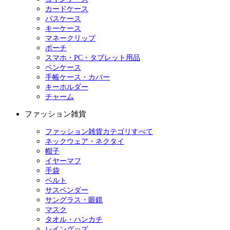
カードケース
パスケース
キーケース
マネークリップ
ポーチ
スマホ・PC・タブレット用品
ペンケース
手帳ケース・カバー
キーホルダー
チャーム
ファッション雑貨
ファッション雑貨カテゴリすべて
ネックウェア・ネクタイ
帽子
イヤーマフ
手袋
ベルト
サスペンダー
サングラス・眼鏡
マスク
タオル・ハンカチ
レイングッズ