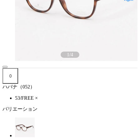
1
/
4
0
ハバナ（052）
53/FREE
×
バリエーション