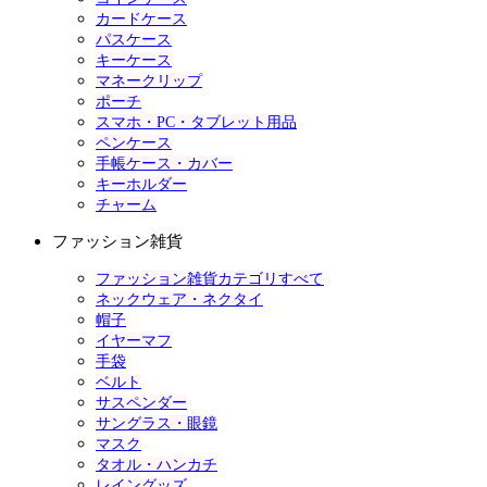
カードケース
パスケース
キーケース
マネークリップ
ポーチ
スマホ・PC・タブレット用品
ペンケース
手帳ケース・カバー
キーホルダー
チャーム
ファッション雑貨
ファッション雑貨カテゴリすべて
ネックウェア・ネクタイ
帽子
イヤーマフ
手袋
ベルト
サスペンダー
サングラス・眼鏡
マスク
タオル・ハンカチ
レイングッズ