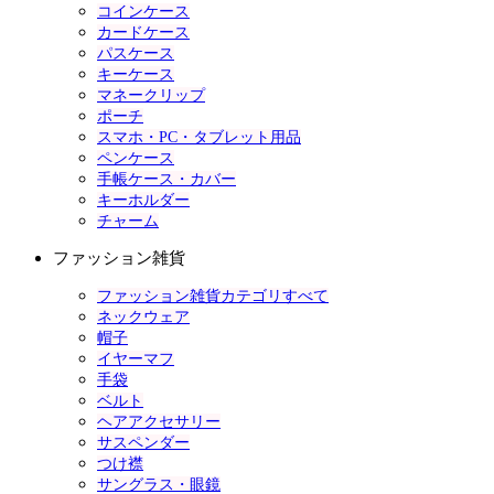
コインケース
カードケース
パスケース
キーケース
マネークリップ
ポーチ
スマホ・PC・タブレット用品
ペンケース
手帳ケース・カバー
キーホルダー
チャーム
ファッション雑貨
ファッション雑貨カテゴリすべて
ネックウェア
帽子
イヤーマフ
手袋
ベルト
ヘアアクセサリー
サスペンダー
つけ襟
サングラス・眼鏡