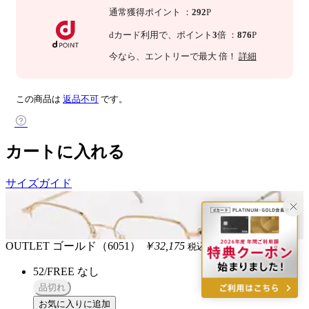
通常獲得ポイント
：
292
P
dカード利用で、
ポイント
3
倍
：
876
P
今なら
、エントリーで最大
倍！
詳細
この商品は
返品不可
です。
カートに入れる
サイズガイド
OUTLET
ゴールド（6051）
￥32,175
税込
52/FREE
なし
品切れ
お気に入りに追加