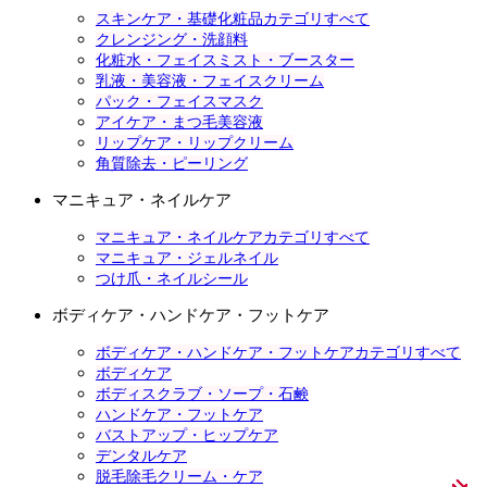
スキンケア・基礎化粧品カテゴリすべて
クレンジング・洗顔料
化粧水・フェイスミスト・ブースター
乳液・美容液・フェイスクリーム
パック・フェイスマスク
アイケア・まつ毛美容液
リップケア・リップクリーム
角質除去・ピーリング
マニキュア・ネイルケア
マニキュア・ネイルケアカテゴリすべて
マニキュア・ジェルネイル
つけ爪・ネイルシール
ボディケア・ハンドケア・フットケア
ボディケア・ハンドケア・フットケアカテゴリすべて
ボディケア
ボディスクラブ・ソープ・石鹸
ハンドケア・フットケア
バストアップ・ヒップケア
デンタルケア
脱毛除毛クリーム・ケア