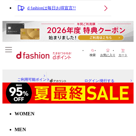
d fashionは毎日お得宣言!!
検索
お気に入り
カート
ご利用可能ポイント
ログイン/発行する
WOMEN
MEN