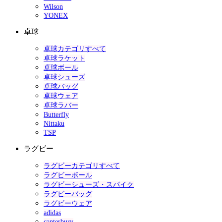
Wilson
YONEX
卓球
卓球カテゴリすべて
卓球ラケット
卓球ボール
卓球シューズ
卓球バッグ
卓球ウェア
卓球ラバー
Butterfly
Nittaku
TSP
ラグビー
ラグビーカテゴリすべて
ラグビーボール
ラグビーシューズ・スパイク
ラグビーバッグ
ラグビーウェア
adidas
canterbury