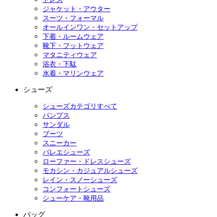
ジャケット・アウター
スーツ・フォーマル
オールインワン・セットアップ
下着・ルームウェア
靴下・フットウェア
マタニティウェア
浴衣・下駄
水着・マリンウェア
シューズ
シューズカテゴリすべて
パンプス
サンダル
ブーツ
スニーカー
バレエシューズ
ローファー・ドレスシューズ
モカシン・カジュアルシューズ
レイン・スノーシューズ
コンフォートシューズ
シューケア・靴用品
バッグ