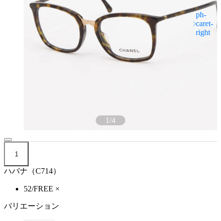
1
/
4
1
ハバナ（C714）
52/FREE
×
バリエーション