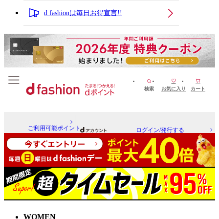
d fashionは毎日お得宣言!!
検索
お気に入り
カート
ご利用可能ポイント
ログイン/発行する
WOMEN