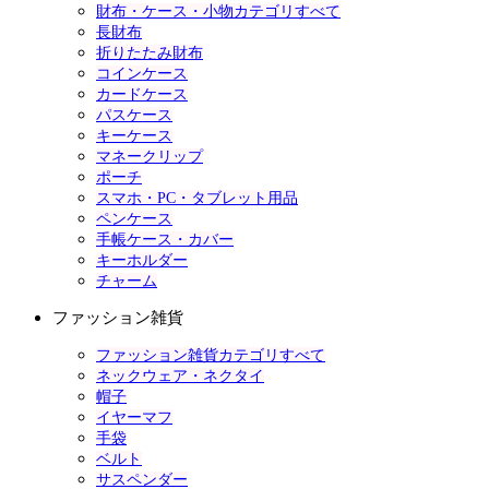
財布・ケース・小物カテゴリすべて
長財布
折りたたみ財布
コインケース
カードケース
パスケース
キーケース
マネークリップ
ポーチ
スマホ・PC・タブレット用品
ペンケース
手帳ケース・カバー
キーホルダー
チャーム
ファッション雑貨
ファッション雑貨カテゴリすべて
ネックウェア・ネクタイ
帽子
イヤーマフ
手袋
ベルト
サスペンダー