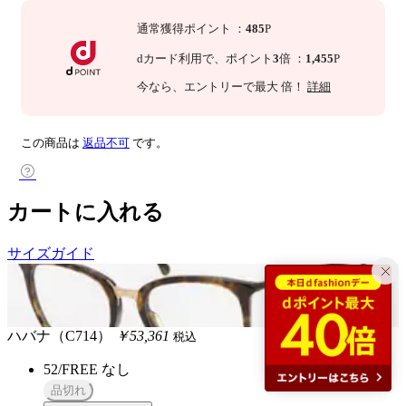
通常獲得ポイント
：
485
P
dカード利用で、
ポイント
3
倍
：
1,455
P
今なら
、エントリーで最大
倍！
詳細
この商品は
返品不可
です。
カートに入れる
サイズガイド
ハバナ（C714）
￥53,361
税込
52/FREE
なし
品切れ