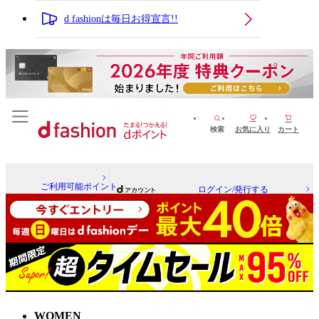
d fashionは毎日お得宣言!!
検索
お気に入り
カート
ご利用可能ポイント
ログイン/発行する
WOMEN