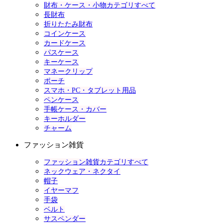
財布・ケース・小物カテゴリすべて
長財布
折りたたみ財布
コインケース
カードケース
パスケース
キーケース
マネークリップ
ポーチ
スマホ・PC・タブレット用品
ペンケース
手帳ケース・カバー
キーホルダー
チャーム
ファッション雑貨
ファッション雑貨カテゴリすべて
ネックウェア・ネクタイ
帽子
イヤーマフ
手袋
ベルト
サスペンダー