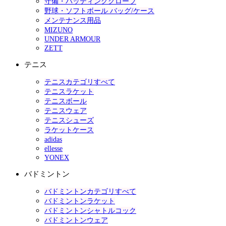
守備・バッティンググローブ
野球・ソフトボール バッグ/ケース
メンテナンス用品
MIZUNO
UNDER ARMOUR
ZETT
テニス
テニスカテゴリすべて
テニスラケット
テニスボール
テニスウェア
テニスシューズ
ラケットケース
adidas
ellesse
YONEX
バドミントン
バドミントンカテゴリすべて
バドミントンラケット
バドミントンシャトルコック
バドミントンウェア