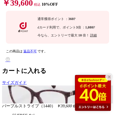
￥39,600
10%OFF
税込
通常獲得ポイント
：
360
P
dカード利用で、
ポイント
3
倍
：
1,080
P
今なら
、エントリーで最大
10
倍！
詳細
この商品は
返品不可
です。
カートに入れる
サイズガイド
パープルストライプ（1440）
￥39,600
税込