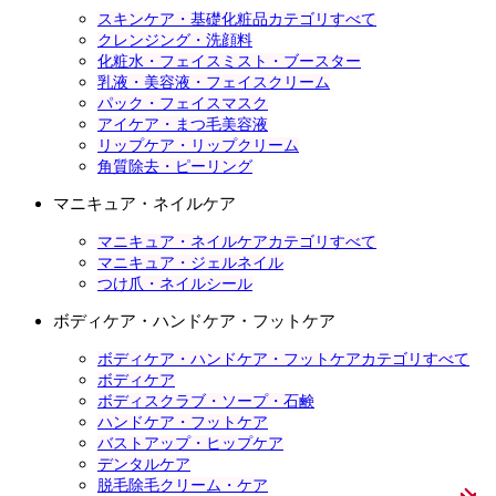
スキンケア・基礎化粧品カテゴリすべて
クレンジング・洗顔料
化粧水・フェイスミスト・ブースター
乳液・美容液・フェイスクリーム
パック・フェイスマスク
アイケア・まつ毛美容液
リップケア・リップクリーム
角質除去・ピーリング
マニキュア・ネイルケア
マニキュア・ネイルケアカテゴリすべて
マニキュア・ジェルネイル
つけ爪・ネイルシール
ボディケア・ハンドケア・フットケア
ボディケア・ハンドケア・フットケアカテゴリすべて
ボディケア
ボディスクラブ・ソープ・石鹸
ハンドケア・フットケア
バストアップ・ヒップケア
デンタルケア
脱毛除毛クリーム・ケア