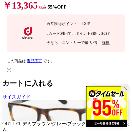
￥13,365
55%OFF
税込
通常獲得ポイント
：
121
P
dカード利用で、
ポイント
3
倍
：
363
P
今なら
、エントリーで最大
倍！
詳細
この商品は
返品不可
です。
カートに入れる
サイズガイド
OUTLET
デミブラウン/グレー/ブラック（3627）
￥13,365
税
込