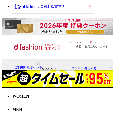
d fashionは毎日お得宣言!!
検索
お気に入り
カート
ご利用可能ポイント
ログイン/発行する
WOMEN
MEN