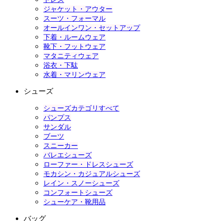
ジャケット・アウター
スーツ・フォーマル
オールインワン・セットアップ
下着・ルームウェア
靴下・フットウェア
マタニティウェア
浴衣・下駄
水着・マリンウェア
シューズ
シューズカテゴリすべて
パンプス
サンダル
ブーツ
スニーカー
バレエシューズ
ローファー・ドレスシューズ
モカシン・カジュアルシューズ
レイン・スノーシューズ
コンフォートシューズ
シューケア・靴用品
バッグ