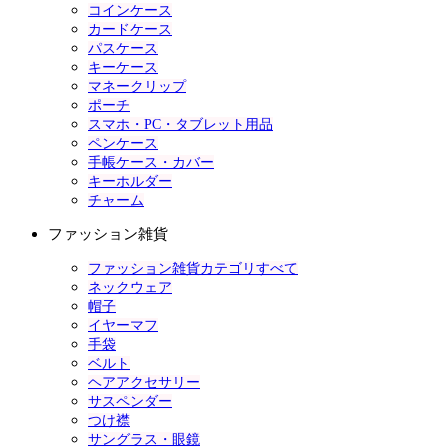
コインケース
カードケース
パスケース
キーケース
マネークリップ
ポーチ
スマホ・PC・タブレット用品
ペンケース
手帳ケース・カバー
キーホルダー
チャーム
ファッション雑貨
ファッション雑貨カテゴリすべて
ネックウェア
帽子
イヤーマフ
手袋
ベルト
ヘアアクセサリー
サスペンダー
つけ襟
サングラス・眼鏡