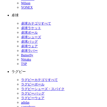
Wilson
YONEX
卓球
卓球カテゴリすべて
卓球ラケット
卓球ボール
卓球シューズ
卓球バッグ
卓球ウェア
卓球ラバー
Butterfly
Nittaku
TSP
ラグビー
ラグビーカテゴリすべて
ラグビーボール
ラグビーシューズ・スパイク
ラグビーバッグ
ラグビーウェア
adidas
canterbury