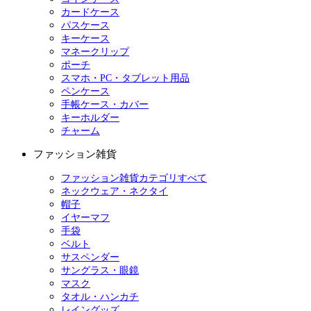
カードケース
パスケース
キーケース
マネークリップ
ポーチ
スマホ・PC・タブレット用品
ペンケース
手帳ケース・カバー
キーホルダー
チャーム
ファッション雑貨
ファッション雑貨カテゴリすべて
ネックウェア・ネクタイ
帽子
イヤーマフ
手袋
ベルト
サスペンダー
サングラス・眼鏡
マスク
タオル・ハンカチ
レイングッズ