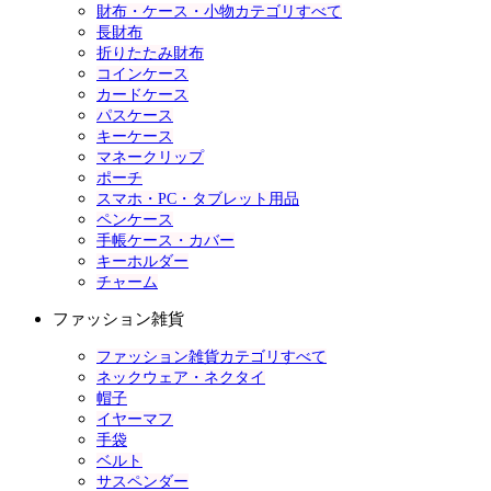
財布・ケース・小物カテゴリすべて
長財布
折りたたみ財布
コインケース
カードケース
パスケース
キーケース
マネークリップ
ポーチ
スマホ・PC・タブレット用品
ペンケース
手帳ケース・カバー
キーホルダー
チャーム
ファッション雑貨
ファッション雑貨カテゴリすべて
ネックウェア・ネクタイ
帽子
イヤーマフ
手袋
ベルト
サスペンダー