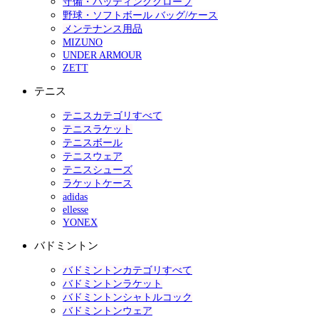
守備・バッティンググローブ
野球・ソフトボール バッグ/ケース
メンテナンス用品
MIZUNO
UNDER ARMOUR
ZETT
テニス
テニスカテゴリすべて
テニスラケット
テニスボール
テニスウェア
テニスシューズ
ラケットケース
adidas
ellesse
YONEX
バドミントン
バドミントンカテゴリすべて
バドミントンラケット
バドミントンシャトルコック
バドミントンウェア