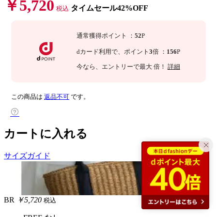
￥5,720
タイムセール42%OFF
税込
通常獲得ポイント
：
52
P
dカード利用で、
ポイント
3
倍
：
156
P
今なら
、エントリーで最大
倍！
詳細
この商品は
返品不可
です。
カートに入れる
サイズガイド
BR
￥5,720
税込