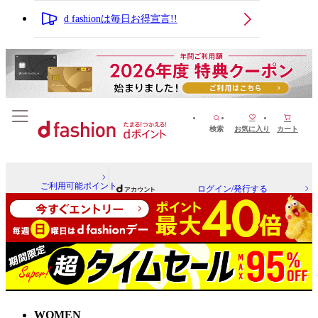
d fashionは毎日お得宣言!!
検索
お気に入り
カート
ご利用可能ポイント
ログイン/発行する
WOMEN