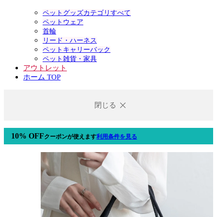
ペットグッズカテゴリすべて
ペットウェア
首輪
リード・ハーネス
ペットキャリーバック
ペット雑貨・家具
アウトレット
ホーム TOP
閉じる
10% OFF
クーポン
が使えます
利用条件を見る