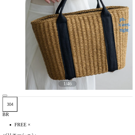
1
/
46
304
BR
FREE
×