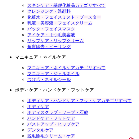
スキンケア・基礎化粧品カテゴリすべて
クレンジング・洗顔料
化粧水・フェイスミスト・ブースター
乳液・美容液・フェイスクリーム
パック・フェイスマスク
アイケア・まつ毛美容液
リップケア・リップクリーム
角質除去・ピーリング
マニキュア・ネイルケア
マニキュア・ネイルケアカテゴリすべて
マニキュア・ジェルネイル
つけ爪・ネイルシール
ボディケア・ハンドケア・フットケア
ボディケア・ハンドケア・フットケアカテゴリすべて
ボディケア
ボディスクラブ・ソープ・石鹸
ハンドケア・フットケア
バストアップ・ヒップケア
デンタルケア
脱毛除毛クリーム・ケア