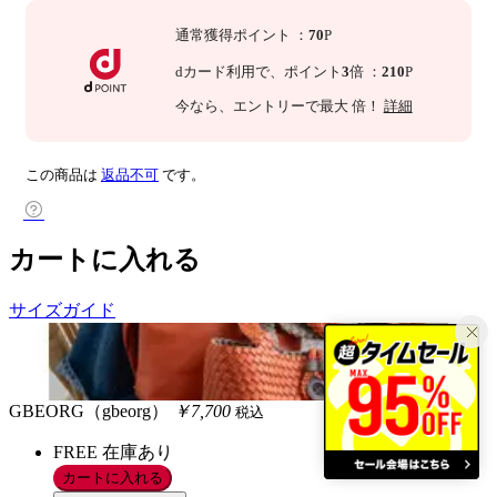
通常獲得ポイント
：
70
P
dカード利用で、
ポイント
3
倍
：
210
P
今なら
、エントリーで最大
倍！
詳細
この商品は
返品不可
です。
カートに入れる
サイズガイド
GBEORG（gbeorg）
￥7,700
税込
FREE
在庫あり
カートに入れる