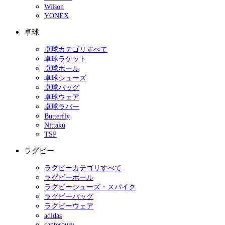
Wilson
YONEX
卓球
卓球カテゴリすべて
卓球ラケット
卓球ボール
卓球シューズ
卓球バッグ
卓球ウェア
卓球ラバー
Butterfly
Nittaku
TSP
ラグビー
ラグビーカテゴリすべて
ラグビーボール
ラグビーシューズ・スパイク
ラグビーバッグ
ラグビーウェア
adidas
canterbury