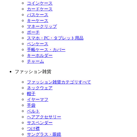
コインケース
カードケース
パスケース
キーケース
マネークリップ
ポーチ
スマホ・PC・タブレット用品
ペンケース
手帳ケース・カバー
キーホルダー
チャーム
ファッション雑貨
ファッション雑貨カテゴリすべて
ネックウェア
帽子
イヤーマフ
手袋
ベルト
ヘアアクセサリー
サスペンダー
つけ襟
サングラス・眼鏡