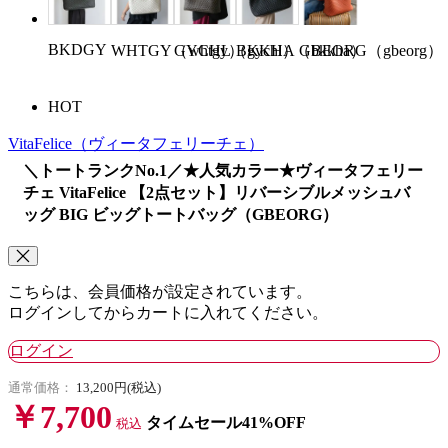
BKDGY
WHTGY（whtgy）
GYCHL（gychl）
BKKHA（bkkha）
GBEORG（gbeorg）
HOT
VitaFelice
（ヴィータフェリーチェ）
＼トートランクNo.1／★人気カラー★ヴィータフェリー
チェ VitaFelice 【2点セット】リバーシブルメッシュバ
ッグ BIG ビッグトートバッグ（GBEORG）
こちらは、会員価格が設定されています。
ログインしてからカートに入れてください。
ログイン
通常価格：
13,200円(税込)
￥7,700
タイムセール41%OFF
税込