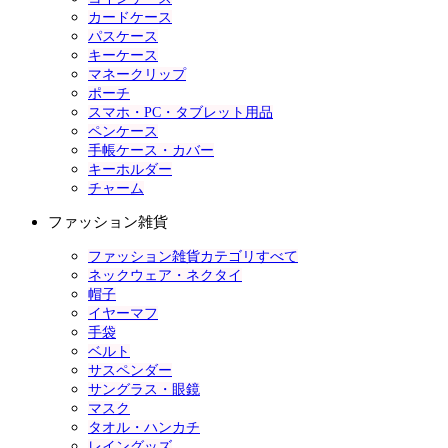
カードケース
パスケース
キーケース
マネークリップ
ポーチ
スマホ・PC・タブレット用品
ペンケース
手帳ケース・カバー
キーホルダー
チャーム
ファッション雑貨
ファッション雑貨カテゴリすべて
ネックウェア・ネクタイ
帽子
イヤーマフ
手袋
ベルト
サスペンダー
サングラス・眼鏡
マスク
タオル・ハンカチ
レイングッズ