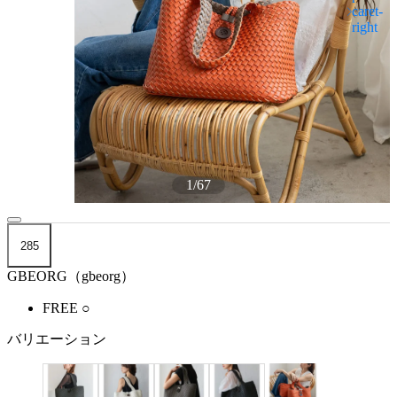
1
/
67
285
GBEORG（gbeorg）
FREE
○
バリエーション