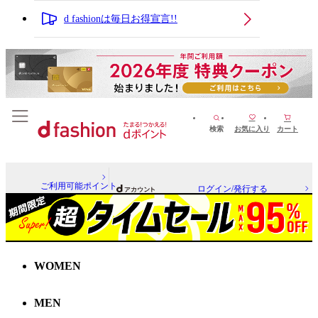
d fashionは毎日お得宣言!!
検索
お気に入り
カート
ご利用可能ポイント
ログイン/発行する
WOMEN
MEN