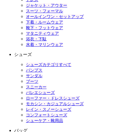
ジャケット・アウター
スーツ・フォーマル
オールインワン・セットアップ
下着・ルームウェア
靴下・フットウェア
マタニティウェア
浴衣・下駄
水着・マリンウェア
シューズ
シューズカテゴリすべて
パンプス
サンダル
ブーツ
スニーカー
バレエシューズ
ローファー・ドレスシューズ
モカシン・カジュアルシューズ
レイン・スノーシューズ
コンフォートシューズ
シューケア・靴用品
バッグ