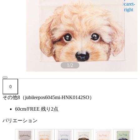
1
/
2
0
その他8（jubileepos6045mi-HNK0142SO）
60cm/FREE
残り2点
バリエーション