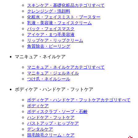
スキンケア・基礎化粧品カテゴリすべて
クレンジング・洗顔料
化粧水・フェイスミスト・ブースター
乳液・美容液・フェイスクリーム
パック・フェイスマスク
アイケア・まつ毛美容液
リップケア・リップクリーム
角質除去・ピーリング
マニキュア・ネイルケア
マニキュア・ネイルケアカテゴリすべて
マニキュア・ジェルネイル
つけ爪・ネイルシール
ボディケア・ハンドケア・フットケア
ボディケア・ハンドケア・フットケアカテゴリすべて
ボディケア
ボディスクラブ・ソープ・石鹸
ハンドケア・フットケア
バストアップ・ヒップケア
デンタルケア
脱毛除毛クリーム・ケア