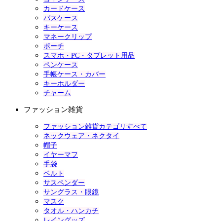
カードケース
パスケース
キーケース
マネークリップ
ポーチ
スマホ・PC・タブレット用品
ペンケース
手帳ケース・カバー
キーホルダー
チャーム
ファッション雑貨
ファッション雑貨カテゴリすべて
ネックウェア・ネクタイ
帽子
イヤーマフ
手袋
ベルト
サスペンダー
サングラス・眼鏡
マスク
タオル・ハンカチ
レイングッズ