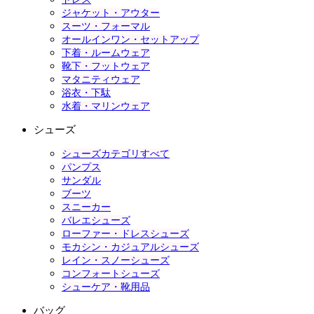
ジャケット・アウター
スーツ・フォーマル
オールインワン・セットアップ
下着・ルームウェア
靴下・フットウェア
マタニティウェア
浴衣・下駄
水着・マリンウェア
シューズ
シューズカテゴリすべて
パンプス
サンダル
ブーツ
スニーカー
バレエシューズ
ローファー・ドレスシューズ
モカシン・カジュアルシューズ
レイン・スノーシューズ
コンフォートシューズ
シューケア・靴用品
バッグ