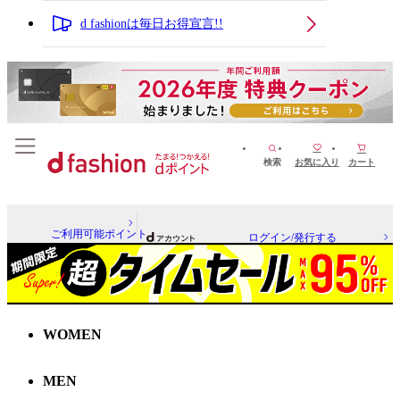
d fashionは毎日お得宣言!!
検索
お気に入り
カート
ご利用可能ポイント
ログイン/発行する
WOMEN
MEN