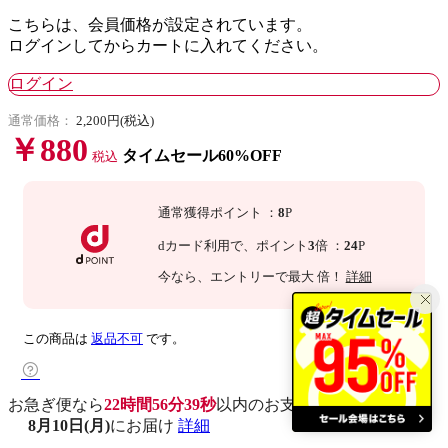
こちらは、会員価格が設定されています。
ログインしてからカートに入れてください。
ログイン
通常価格：
2,200円(税込)
￥880
タイムセール60%OFF
税込
通常獲得ポイント
：
8
P
dカード利用で、
ポイント
3
倍
：
24
P
今なら
、エントリーで最大
倍！
詳細
この商品は
返品不可
です。
お急ぎ便なら
22時間56分38秒
以内
のお支払いで
8月10日(月)
にお届け
詳細