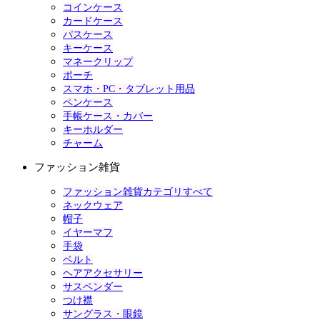
コインケース
カードケース
パスケース
キーケース
マネークリップ
ポーチ
スマホ・PC・タブレット用品
ペンケース
手帳ケース・カバー
キーホルダー
チャーム
ファッション雑貨
ファッション雑貨カテゴリすべて
ネックウェア
帽子
イヤーマフ
手袋
ベルト
ヘアアクセサリー
サスペンダー
つけ襟
サングラス・眼鏡