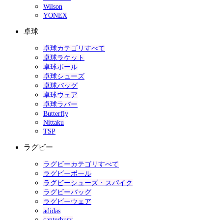
Wilson
YONEX
卓球
卓球カテゴリすべて
卓球ラケット
卓球ボール
卓球シューズ
卓球バッグ
卓球ウェア
卓球ラバー
Butterfly
Nittaku
TSP
ラグビー
ラグビーカテゴリすべて
ラグビーボール
ラグビーシューズ・スパイク
ラグビーバッグ
ラグビーウェア
adidas
canterbury