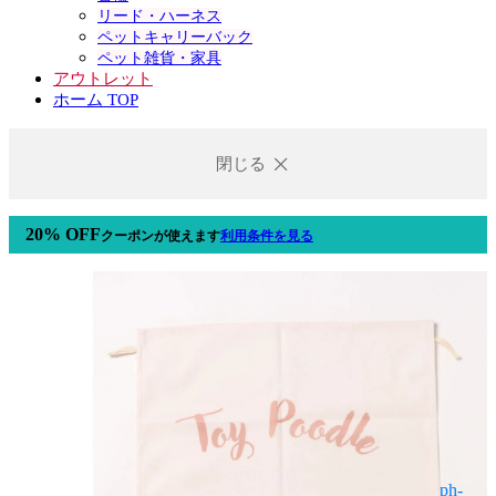
リード・ハーネス
ペットキャリーバック
ペット雑貨・家具
アウトレット
ホーム TOP
閉じる
20% OFF
クーポン
が使えます
利用条件を見る