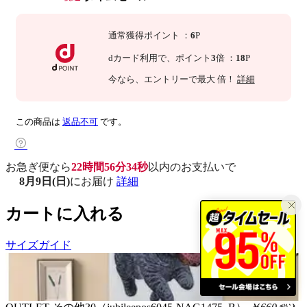
通常獲得ポイント
：
6
P
dカード利用で、
ポイント
3
倍
：
18
P
今なら
、エントリーで最大
倍！
詳細
この商品は
返品不可
です。
お急ぎ便なら
22時間56分32秒
以内
のお支払いで
8月9日(日)
にお届け
詳細
カートに入れる
サイズガイド