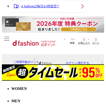
d fashionは毎日お得宣言!!
検索
お気に入り
カート
ご利用可能ポイント
ログイン/発行する
WOMEN
MEN