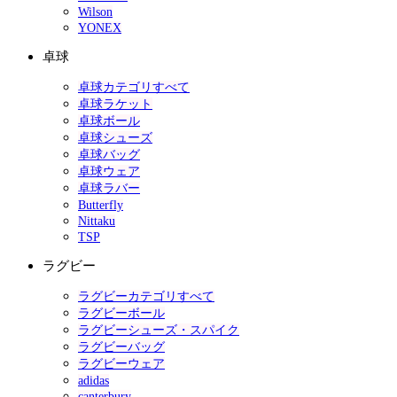
Wilson
YONEX
卓球
卓球カテゴリすべて
卓球ラケット
卓球ボール
卓球シューズ
卓球バッグ
卓球ウェア
卓球ラバー
Butterfly
Nittaku
TSP
ラグビー
ラグビーカテゴリすべて
ラグビーボール
ラグビーシューズ・スパイク
ラグビーバッグ
ラグビーウェア
adidas
canterbury