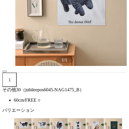
1
/
1
1
その他30（jubileepos6045-NAG1475_B）
60cm/FREE
○
バリエーション