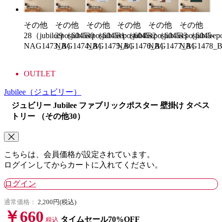
その他
その他
その他
その他
その他
その他
28（jubileepos6045-
29（jubileepos6045-
30（jubileepos6045-
31（jubileepos6045-
32（jubileepos6045-
33（jubileep
NAG1473_B）
NAG1474_B）
NAG1475_B）
NAG1476_B）
NAG1477_B）
NAG1478_
OUTLET
Jubilee
（ジュビリー）
ジュビリー Jubilee ファブリックポスター 壁掛け タペス
トリー （その他30）
こちらは、会員価格が設定されています。
ログインしてからカートに入れてください。
ログイン
通常価格：
2,200円(税込)
￥660
タイムセール70%OFF
税込