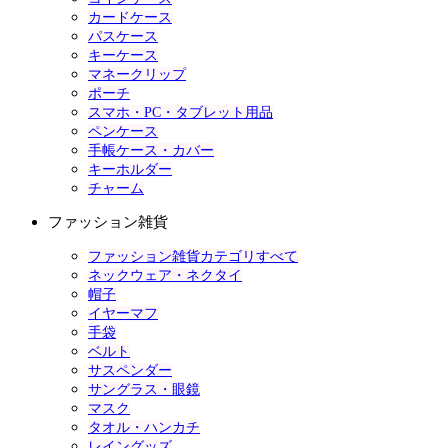
カードケース
パスケース
キーケース
マネークリップ
ポーチ
スマホ・PC・タブレット用品
ペンケース
手帳ケース・カバー
キーホルダー
チャーム
ファッション雑貨
ファッション雑貨カテゴリすべて
ネックウェア・ネクタイ
帽子
イヤーマフ
手袋
ベルト
サスペンダー
サングラス・眼鏡
マスク
タオル・ハンカチ
レイングッズ