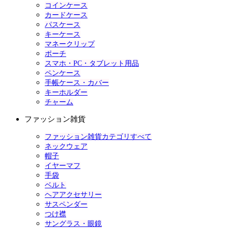
コインケース
カードケース
パスケース
キーケース
マネークリップ
ポーチ
スマホ・PC・タブレット用品
ペンケース
手帳ケース・カバー
キーホルダー
チャーム
ファッション雑貨
ファッション雑貨カテゴリすべて
ネックウェア
帽子
イヤーマフ
手袋
ベルト
ヘアアクセサリー
サスペンダー
つけ襟
サングラス・眼鏡