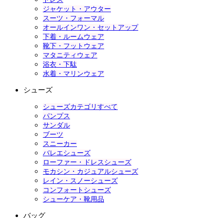
ジャケット・アウター
スーツ・フォーマル
オールインワン・セットアップ
下着・ルームウェア
靴下・フットウェア
マタニティウェア
浴衣・下駄
水着・マリンウェア
シューズ
シューズカテゴリすべて
パンプス
サンダル
ブーツ
スニーカー
バレエシューズ
ローファー・ドレスシューズ
モカシン・カジュアルシューズ
レイン・スノーシューズ
コンフォートシューズ
シューケア・靴用品
バッグ