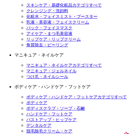
スキンケア・基礎化粧品カテゴリすべて
クレンジング・洗顔料
化粧水・フェイスミスト・ブースター
乳液・美容液・フェイスクリーム
パック・フェイスマスク
アイケア・まつ毛美容液
リップケア・リップクリーム
角質除去・ピーリング
マニキュア・ネイルケア
マニキュア・ネイルケアカテゴリすべて
マニキュア・ジェルネイル
つけ爪・ネイルシール
ボディケア・ハンドケア・フットケア
ボディケア・ハンドケア・フットケアカテゴリすべて
ボディケア
ボディスクラブ・ソープ・石鹸
ハンドケア・フットケア
バストアップ・ヒップケア
デンタルケア
脱毛除毛クリーム・ケア