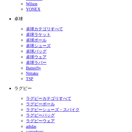
Wilson
YONEX
卓球
卓球カテゴリすべて
卓球ラケット
卓球ボール
卓球シューズ
卓球バッグ
卓球ウェア
卓球ラバー
Butterfly
Nittaku
TSP
ラグビー
ラグビーカテゴリすべて
ラグビーボール
ラグビーシューズ・スパイク
ラグビーバッグ
ラグビーウェア
adidas
canterbury