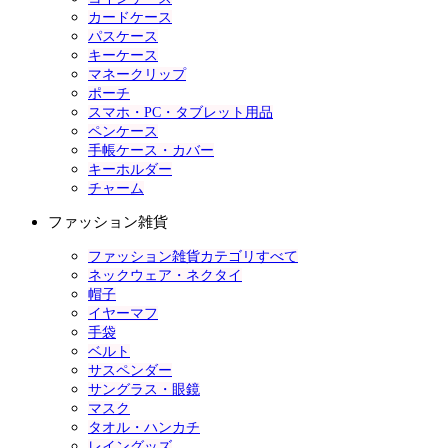
カードケース
パスケース
キーケース
マネークリップ
ポーチ
スマホ・PC・タブレット用品
ペンケース
手帳ケース・カバー
キーホルダー
チャーム
ファッション雑貨
ファッション雑貨カテゴリすべて
ネックウェア・ネクタイ
帽子
イヤーマフ
手袋
ベルト
サスペンダー
サングラス・眼鏡
マスク
タオル・ハンカチ
レイングッズ