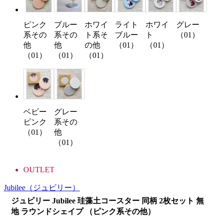
ピンク
ブルー
ホワイ
ライト
ホワイ
グレー
系その
系その
ト系そ
ブルー
ト
（01）
他
他
の他
（01）
（01）
（01）
（01）
（01）
ベビー
グレー
ピンク
系その
（01）
他
（01）
OUTLET
Jubilee
（ジュビリー）
ジュビリー Jubilee 珪藻土コースター 同柄 2枚セット 無
地 ラウンドシェイプ （ピンク系その他）