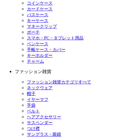
コインケース
カードケース
パスケース
キーケース
マネークリップ
ポーチ
スマホ・PC・タブレット用品
ペンケース
手帳ケース・カバー
キーホルダー
チャーム
ファッション雑貨
ファッション雑貨カテゴリすべて
ネックウェア
帽子
イヤーマフ
手袋
ベルト
ヘアアクセサリー
サスペンダー
つけ襟
サングラス・眼鏡