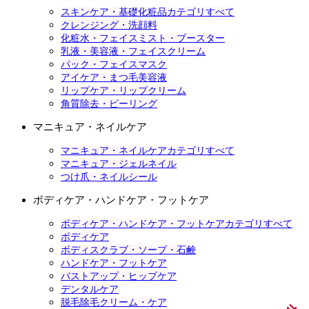
スキンケア・基礎化粧品カテゴリすべて
クレンジング・洗顔料
化粧水・フェイスミスト・ブースター
乳液・美容液・フェイスクリーム
パック・フェイスマスク
アイケア・まつ毛美容液
リップケア・リップクリーム
角質除去・ピーリング
マニキュア・ネイルケア
マニキュア・ネイルケアカテゴリすべて
マニキュア・ジェルネイル
つけ爪・ネイルシール
ボディケア・ハンドケア・フットケア
ボディケア・ハンドケア・フットケアカテゴリすべて
ボディケア
ボディスクラブ・ソープ・石鹸
ハンドケア・フットケア
バストアップ・ヒップケア
デンタルケア
脱毛除毛クリーム・ケア