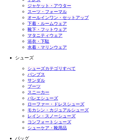
ジャケット・アウター
スーツ・フォーマル
オールインワン・セットアップ
下着・ルームウェア
靴下・フットウェア
マタニティウェア
浴衣・下駄
水着・マリンウェア
シューズ
シューズカテゴリすべて
パンプス
サンダル
ブーツ
スニーカー
バレエシューズ
ローファー・ドレスシューズ
モカシン・カジュアルシューズ
レイン・スノーシューズ
コンフォートシューズ
シューケア・靴用品
バッグ