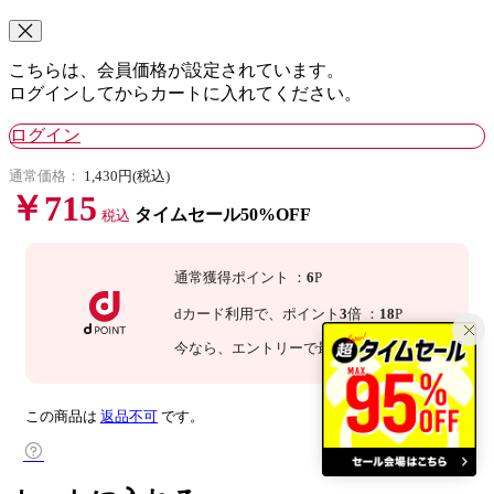
こちらは、会員価格が設定されています。
ログインしてからカートに入れてください。
ログイン
通常価格：
1,430円(税込)
￥715
タイムセール50%OFF
税込
通常獲得ポイント
：
6
P
dカード利用で、
ポイント
3
倍
：
18
P
今なら
、エントリーで最大
倍！
詳細
この商品は
返品不可
です。