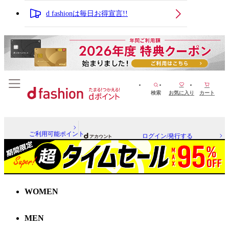
d fashionは毎日お得宣言!!
検索
お気に入り
カート
ご利用可能ポイント
ログイン/発行する
WOMEN
MEN