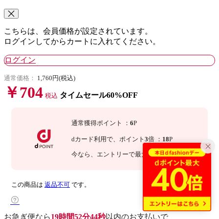
こちらは、会員価格が設定されています。
ログインしてからカートに入れてください。
ログイン
通常価格：
1,760円(税込)
￥704
タイムセール60%OFF
税込
通常獲得ポイント
：
6
P
dカード利用で、
ポイント
3
倍
：
18
P
今なら
、エントリーで最大
10
倍！
詳細
この商品は
返品不可
です。
お急ぎ便なら
19時間52分43秒
以内
のお支払いで