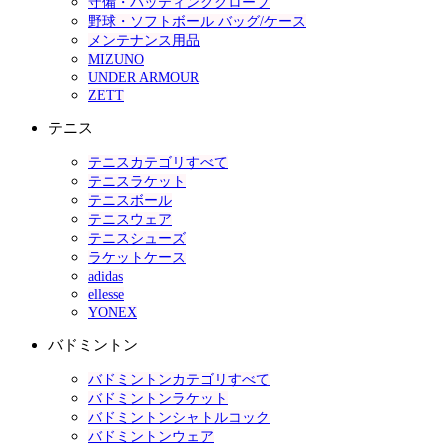
守備・バッティンググローブ
野球・ソフトボール バッグ/ケース
メンテナンス用品
MIZUNO
UNDER ARMOUR
ZETT
テニス
テニスカテゴリすべて
テニスラケット
テニスボール
テニスウェア
テニスシューズ
ラケットケース
adidas
ellesse
YONEX
バドミントン
バドミントンカテゴリすべて
バドミントンラケット
バドミントンシャトルコック
バドミントンウェア