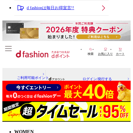
d fashionは毎日お得宣言!!
検索
お気に入り
カート
ご利用可能ポイント
ログイン/発行する
WOMEN