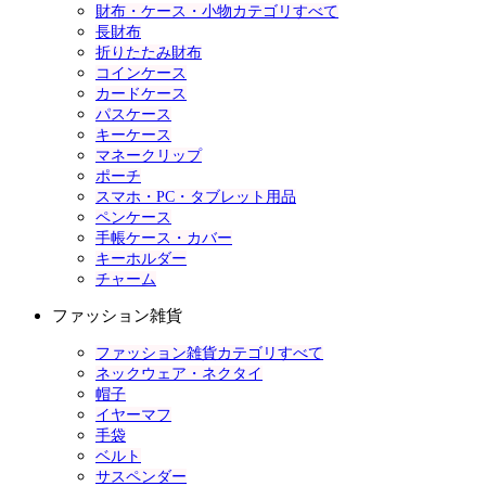
財布・ケース・小物カテゴリすべて
長財布
折りたたみ財布
コインケース
カードケース
パスケース
キーケース
マネークリップ
ポーチ
スマホ・PC・タブレット用品
ペンケース
手帳ケース・カバー
キーホルダー
チャーム
ファッション雑貨
ファッション雑貨カテゴリすべて
ネックウェア・ネクタイ
帽子
イヤーマフ
手袋
ベルト
サスペンダー