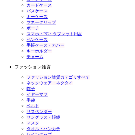
カードケース
パスケース
キーケース
マネークリップ
ポーチ
スマホ・PC・タブレット用品
ペンケース
手帳ケース・カバー
キーホルダー
チャーム
ファッション雑貨
ファッション雑貨カテゴリすべて
ネックウェア・ネクタイ
帽子
イヤーマフ
手袋
ベルト
サスペンダー
サングラス・眼鏡
マスク
タオル・ハンカチ
レイングッズ