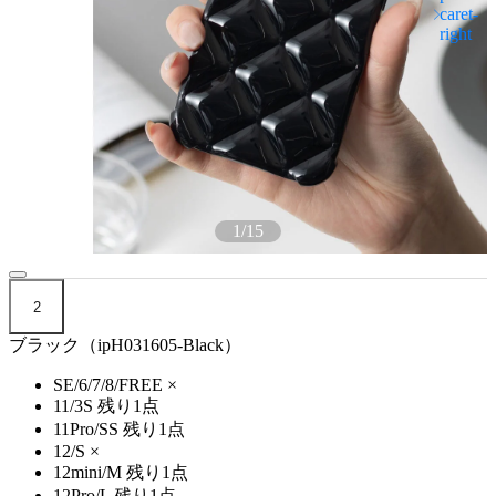
1
/
15
2
ブラック（ipH031605-Black）
SE/6/7/8/FREE
×
11/3S
残り1点
11Pro/SS
残り1点
12/S
×
12mini/M
残り1点
12Pro/L
残り1点