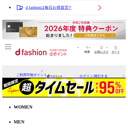
d fashionは毎日お得宣言!!
検索
お気に入り
カート
ご利用可能ポイント
ログイン/発行する
WOMEN
MEN