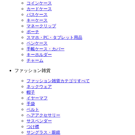
コインケース
カードケース
パスケース
キーケース
マネークリップ
ポーチ
スマホ・PC・タブレット用品
ペンケース
手帳ケース・カバー
キーホルダー
チャーム
ファッション雑貨
ファッション雑貨カテゴリすべて
ネックウェア
帽子
イヤーマフ
手袋
ベルト
ヘアアクセサリー
サスペンダー
つけ襟
サングラス・眼鏡