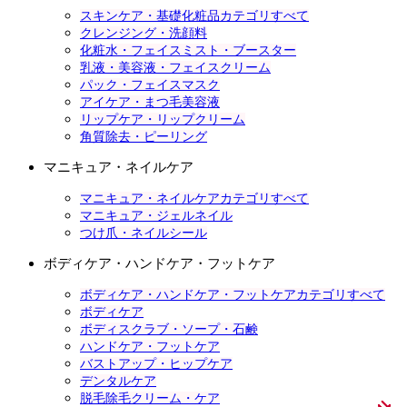
スキンケア・基礎化粧品カテゴリすべて
クレンジング・洗顔料
化粧水・フェイスミスト・ブースター
乳液・美容液・フェイスクリーム
パック・フェイスマスク
アイケア・まつ毛美容液
リップケア・リップクリーム
角質除去・ピーリング
マニキュア・ネイルケア
マニキュア・ネイルケアカテゴリすべて
マニキュア・ジェルネイル
つけ爪・ネイルシール
ボディケア・ハンドケア・フットケア
ボディケア・ハンドケア・フットケアカテゴリすべて
ボディケア
ボディスクラブ・ソープ・石鹸
ハンドケア・フットケア
バストアップ・ヒップケア
デンタルケア
脱毛除毛クリーム・ケア