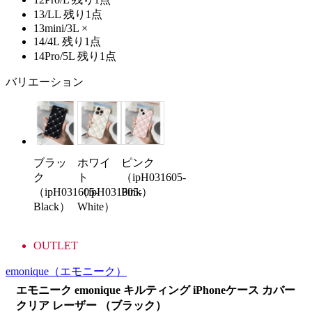
13/LL
残り1点
13mini/3L
×
14/4L
残り1点
14Pro/5L
残り1点
バリエーション
ブラッ
ホワイ
ピンク
ク
ト
（ipH031605-
（ipH031605-
（ipH031605-
Pink）
Black）
White）
OUTLET
emonique
（エモニーク）
エモニーク emonique キルティング iPhoneケース カバー
クリア レーザー （ブラック）