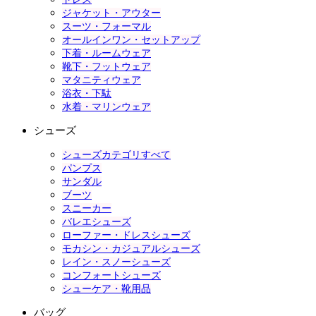
ジャケット・アウター
スーツ・フォーマル
オールインワン・セットアップ
下着・ルームウェア
靴下・フットウェア
マタニティウェア
浴衣・下駄
水着・マリンウェア
シューズ
シューズカテゴリすべて
パンプス
サンダル
ブーツ
スニーカー
バレエシューズ
ローファー・ドレスシューズ
モカシン・カジュアルシューズ
レイン・スノーシューズ
コンフォートシューズ
シューケア・靴用品
バッグ