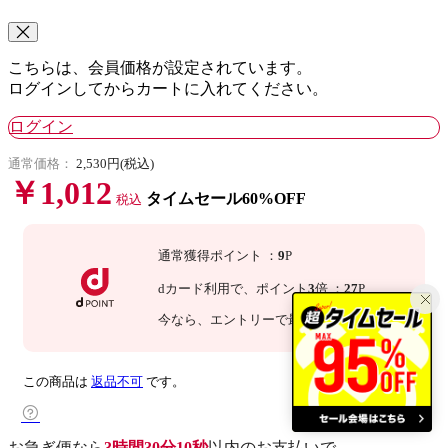
こちらは、会員価格が設定されています。
ログインしてからカートに入れてください。
ログイン
通常価格：
2,530円(税込)
￥1,012
タイムセール60%OFF
税込
通常獲得ポイント
：
9
P
dカード利用で、
ポイント
3
倍
：
27
P
今なら
、エントリーで最大
倍！
詳細
この商品は
返品不可
です。
お急ぎ便なら
3時間30分09秒
以内
のお支払いで