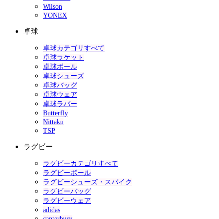
Wilson
YONEX
卓球
卓球カテゴリすべて
卓球ラケット
卓球ボール
卓球シューズ
卓球バッグ
卓球ウェア
卓球ラバー
Butterfly
Nittaku
TSP
ラグビー
ラグビーカテゴリすべて
ラグビーボール
ラグビーシューズ・スパイク
ラグビーバッグ
ラグビーウェア
adidas
canterbury