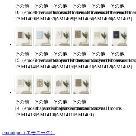
その他
その他
その他
その他
その他
その他
10（emoartcanvas11morris-
8（emoartcanvas11morris-
9（emoartcanvas11morris-
6（emoartcanvas11morris-
7（emoartcanvas11morr
4（emoartcan
TAM1409）
TAM1407）
TAM1408）
TAM1405）
TAM1406）
TAM1403）
その他
その他
その他
その他
その他
その他
15（emoartcanvas11morris-
5（emoartcanvas11morris-
16（emoartcanvas11morris-
2（emoartcanvas11morris-
13（emoartcanvas11mor
3（emoartcan
TAM1414）
TAM1404）
TAM1415）
TAM1401）
TAM1412）
TAM1402）
その他
その他
その他
その他
14（emoartcanvas11morris-
11（emoartcanvas11morris-
12（emoartcanvas11morris-
1（emoartcanvas11morris-
TAM1413）
TAM1410）
TAM1411）
TAM1400）
emonique
（エモニーク）