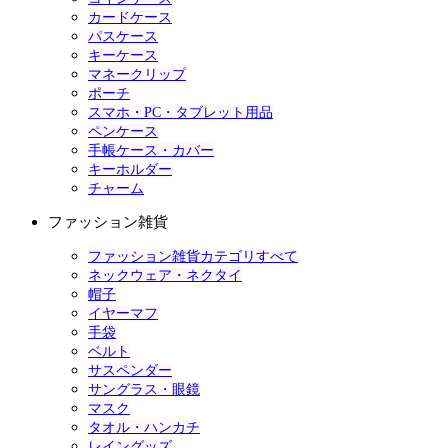
カードケース
パスケース
キーケース
マネークリップ
ポーチ
スマホ・PC・タブレット用品
ペンケース
手帳ケース・カバー
キーホルダー
チャーム
ファッション雑貨
ファッション雑貨カテゴリすべて
ネックウェア・ネクタイ
帽子
イヤーマフ
手袋
ベルト
サスペンダー
サングラス・眼鏡
マスク
タオル・ハンカチ
レイングッズ