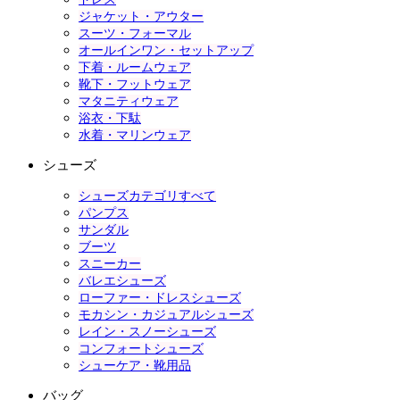
ジャケット・アウター
スーツ・フォーマル
オールインワン・セットアップ
下着・ルームウェア
靴下・フットウェア
マタニティウェア
浴衣・下駄
水着・マリンウェア
シューズ
シューズカテゴリすべて
パンプス
サンダル
ブーツ
スニーカー
バレエシューズ
ローファー・ドレスシューズ
モカシン・カジュアルシューズ
レイン・スノーシューズ
コンフォートシューズ
シューケア・靴用品
バッグ