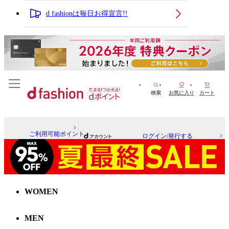
d fashionは毎日お得宣言!!
検索
お気に入り
カート
ご利用可能ポイント
ログイン/発行する
WOMEN
MEN