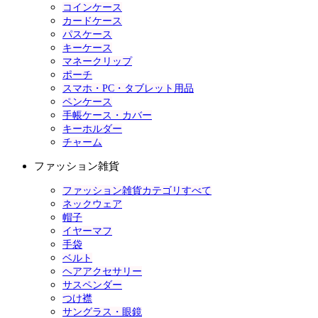
コインケース
カードケース
パスケース
キーケース
マネークリップ
ポーチ
スマホ・PC・タブレット用品
ペンケース
手帳ケース・カバー
キーホルダー
チャーム
ファッション雑貨
ファッション雑貨カテゴリすべて
ネックウェア
帽子
イヤーマフ
手袋
ベルト
ヘアアクセサリー
サスペンダー
つけ襟
サングラス・眼鏡