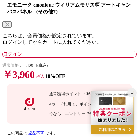
エモニーク emonique ウィリアムモリス柄 アートキャン
バスパネル （その他7）
こちらは、会員価格が設定されています。
ログインしてからカートに入れてください。
ログイン
通常価格：
4,400円(税込)
￥3,960
10%OFF
税込
通常獲得ポイント
：
36
P
dカード利用で、
ポイント
3
倍
：
108
P
今なら
、エントリーで最大
倍！
詳細
この商品は
返品不可
です。