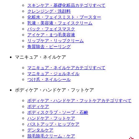
スキンケア・基礎化粧品カテゴリすべて
クレンジング・洗顔料
化粧水・フェイスミスト・ブースター
乳液・美容液・フェイスクリーム
パック・フェイスマスク
アイケア・まつ毛美容液
リップケア・リップクリーム
角質除去・ピーリング
マニキュア・ネイルケア
マニキュア・ネイルケアカテゴリすべて
マニキュア・ジェルネイル
つけ爪・ネイルシール
ボディケア・ハンドケア・フットケア
ボディケア・ハンドケア・フットケアカテゴリすべて
ボディケア
ボディスクラブ・ソープ・石鹸
ハンドケア・フットケア
バストアップ・ヒップケア
デンタルケア
脱毛除毛クリーム・ケア