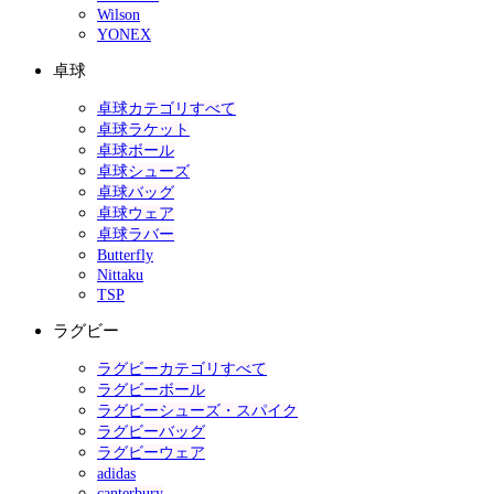
Wilson
YONEX
卓球
卓球カテゴリすべて
卓球ラケット
卓球ボール
卓球シューズ
卓球バッグ
卓球ウェア
卓球ラバー
Butterfly
Nittaku
TSP
ラグビー
ラグビーカテゴリすべて
ラグビーボール
ラグビーシューズ・スパイク
ラグビーバッグ
ラグビーウェア
adidas
canterbury