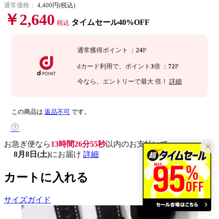
通常価格：
4,400円(税込)
￥2,640
タイムセール40%OFF
税込
通常獲得ポイント
：
24
P
dカード利用で、
ポイント
3
倍
：
72
P
今なら
、エントリーで最大
倍！
詳細
この商品は
返品不可
です。
お急ぎ便なら
13時間26分54秒
以内
のお支払いで
8月8日(土)
にお届け
詳細
カートに入れる
サイズガイド