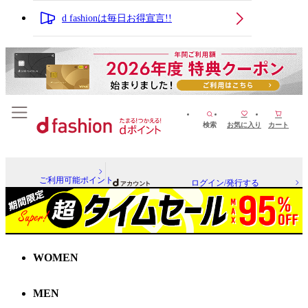
d fashionは毎日お得宣言!!
検索
お気に入り
カート
ご利用可能ポイント
ログイン/発行する
WOMEN
MEN