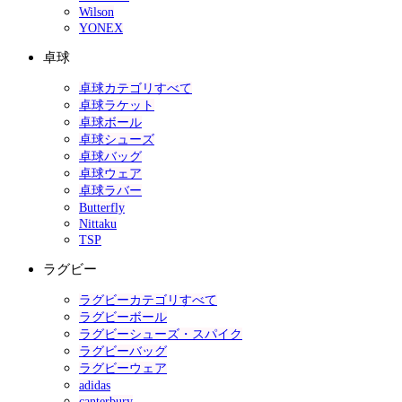
Wilson
YONEX
卓球
卓球カテゴリすべて
卓球ラケット
卓球ボール
卓球シューズ
卓球バッグ
卓球ウェア
卓球ラバー
Butterfly
Nittaku
TSP
ラグビー
ラグビーカテゴリすべて
ラグビーボール
ラグビーシューズ・スパイク
ラグビーバッグ
ラグビーウェア
adidas
canterbury