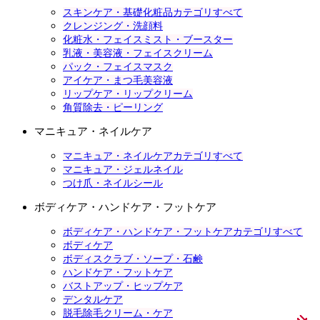
スキンケア・基礎化粧品カテゴリすべて
クレンジング・洗顔料
化粧水・フェイスミスト・ブースター
乳液・美容液・フェイスクリーム
パック・フェイスマスク
アイケア・まつ毛美容液
リップケア・リップクリーム
角質除去・ピーリング
マニキュア・ネイルケア
マニキュア・ネイルケアカテゴリすべて
マニキュア・ジェルネイル
つけ爪・ネイルシール
ボディケア・ハンドケア・フットケア
ボディケア・ハンドケア・フットケアカテゴリすべて
ボディケア
ボディスクラブ・ソープ・石鹸
ハンドケア・フットケア
バストアップ・ヒップケア
デンタルケア
脱毛除毛クリーム・ケア