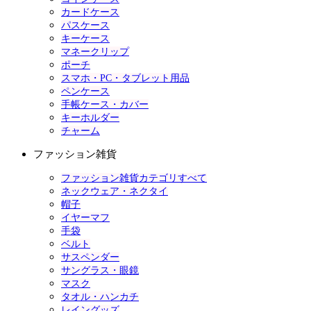
カードケース
パスケース
キーケース
マネークリップ
ポーチ
スマホ・PC・タブレット用品
ペンケース
手帳ケース・カバー
キーホルダー
チャーム
ファッション雑貨
ファッション雑貨カテゴリすべて
ネックウェア・ネクタイ
帽子
イヤーマフ
手袋
ベルト
サスペンダー
サングラス・眼鏡
マスク
タオル・ハンカチ
レイングッズ