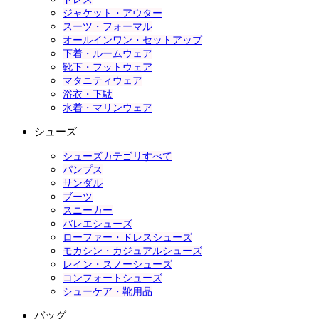
ジャケット・アウター
スーツ・フォーマル
オールインワン・セットアップ
下着・ルームウェア
靴下・フットウェア
マタニティウェア
浴衣・下駄
水着・マリンウェア
シューズ
シューズカテゴリすべて
パンプス
サンダル
ブーツ
スニーカー
バレエシューズ
ローファー・ドレスシューズ
モカシン・カジュアルシューズ
レイン・スノーシューズ
コンフォートシューズ
シューケア・靴用品
バッグ