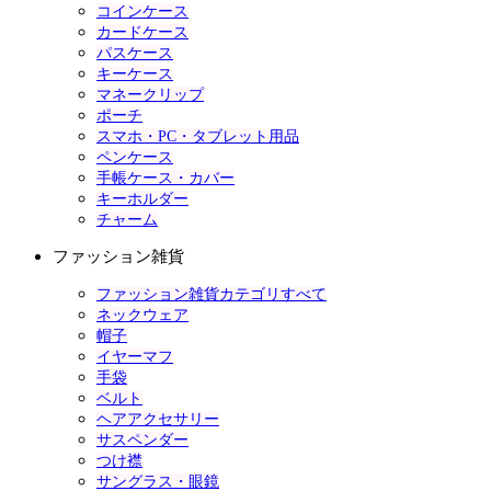
コインケース
カードケース
パスケース
キーケース
マネークリップ
ポーチ
スマホ・PC・タブレット用品
ペンケース
手帳ケース・カバー
キーホルダー
チャーム
ファッション雑貨
ファッション雑貨カテゴリすべて
ネックウェア
帽子
イヤーマフ
手袋
ベルト
ヘアアクセサリー
サスペンダー
つけ襟
サングラス・眼鏡