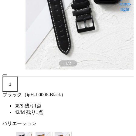
1
/
2
1
ブラック（ipH-L0006-Black）
38/S
残り1点
42/M
残り1点
バリエーション