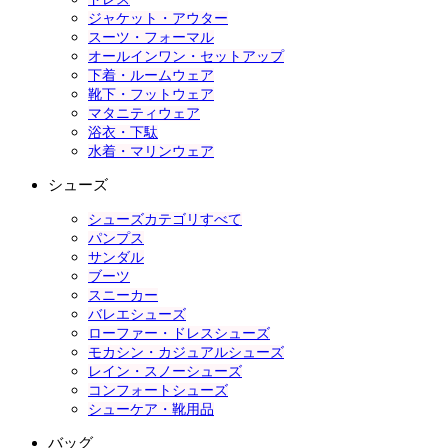
ジャケット・アウター
スーツ・フォーマル
オールインワン・セットアップ
下着・ルームウェア
靴下・フットウェア
マタニティウェア
浴衣・下駄
水着・マリンウェア
シューズ
シューズカテゴリすべて
パンプス
サンダル
ブーツ
スニーカー
バレエシューズ
ローファー・ドレスシューズ
モカシン・カジュアルシューズ
レイン・スノーシューズ
コンフォートシューズ
シューケア・靴用品
バッグ