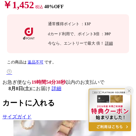
￥1,452
40%OFF
税込
通常獲得ポイント
：
13
P
dカード利用で、
ポイント
3
倍
：
39
P
今なら
、エントリーで最大
倍！
詳細
この商品は
返品不可
です。
お急ぎ便なら
19時間54分37秒
以内
のお支払いで
8月8日(土)
にお届け
詳細
カートに入れる
サイズガイド