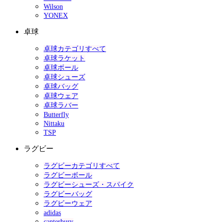
Wilson
YONEX
卓球
卓球カテゴリすべて
卓球ラケット
卓球ボール
卓球シューズ
卓球バッグ
卓球ウェア
卓球ラバー
Butterfly
Nittaku
TSP
ラグビー
ラグビーカテゴリすべて
ラグビーボール
ラグビーシューズ・スパイク
ラグビーバッグ
ラグビーウェア
adidas
canterbury