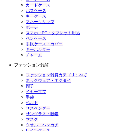
カードケース
パスケース
キーケース
マネークリップ
ポーチ
スマホ・PC・タブレット用品
ペンケース
手帳ケース・カバー
キーホルダー
チャーム
ファッション雑貨
ファッション雑貨カテゴリすべて
ネックウェア・ネクタイ
帽子
イヤーマフ
手袋
ベルト
サスペンダー
サングラス・眼鏡
マスク
タオル・ハンカチ
レイングッズ