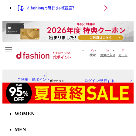
d fashionは毎日お得宣言!!
検索
お気に入り
カート
ご利用可能ポイント
ログイン/発行する
WOMEN
MEN