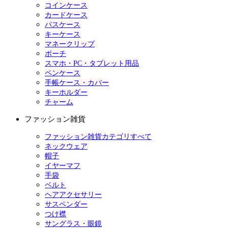
コインケース
カードケース
パスケース
キーケース
マネークリップ
ポーチ
スマホ・PC・タブレット用品
ペンケース
手帳ケース・カバー
キーホルダー
チャーム
ファッション雑貨
ファッション雑貨カテゴリすべて
ネックウェア
帽子
イヤーマフ
手袋
ベルト
ヘアアクセサリー
サスペンダー
つけ襟
サングラス・眼鏡