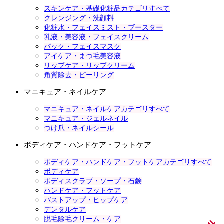
スキンケア・基礎化粧品カテゴリすべて
クレンジング・洗顔料
化粧水・フェイスミスト・ブースター
乳液・美容液・フェイスクリーム
パック・フェイスマスク
アイケア・まつ毛美容液
リップケア・リップクリーム
角質除去・ピーリング
マニキュア・ネイルケア
マニキュア・ネイルケアカテゴリすべて
マニキュア・ジェルネイル
つけ爪・ネイルシール
ボディケア・ハンドケア・フットケア
ボディケア・ハンドケア・フットケアカテゴリすべて
ボディケア
ボディスクラブ・ソープ・石鹸
ハンドケア・フットケア
バストアップ・ヒップケア
デンタルケア
脱毛除毛クリーム・ケア