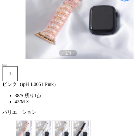
1
/
4
1
ピンク（ipH-L0051-Pink）
38/S
残り1点
42/M
×
バリエーション