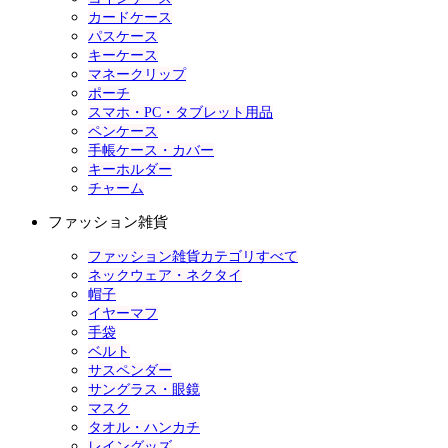
カードケース
パスケース
キーケース
マネークリップ
ポーチ
スマホ・PC・タブレット用品
ペンケース
手帳ケース・カバー
キーホルダー
チャーム
ファッション雑貨
ファッション雑貨カテゴリすべて
ネックウェア・ネクタイ
帽子
イヤーマフ
手袋
ベルト
サスペンダー
サングラス・眼鏡
マスク
タオル・ハンカチ
レイングッズ