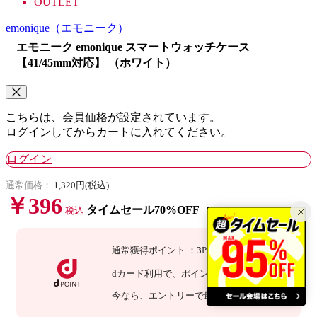
OUTLET
emonique
（エモニーク）
エモニーク emonique スマートウォッチケース
【41/45mm対応】 （ホワイト）
こちらは、会員価格が設定されています。
ログインしてからカートに入れてください。
ログイン
通常価格：
1,320円(税込)
￥396
タイムセール70%OFF
税込
通常獲得ポイント
：
3
P
dカード利用で、
ポイント
3
倍
：
9
P
今なら
、エントリーで最大
倍！
詳細