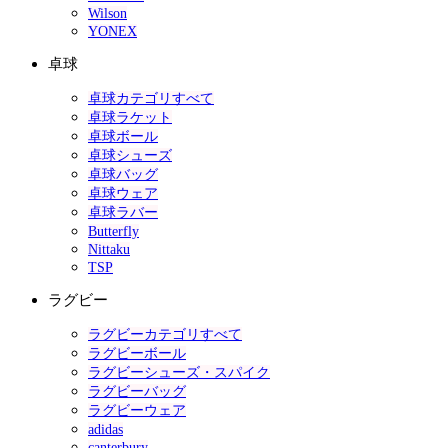
Wilson
YONEX
卓球
卓球カテゴリすべて
卓球ラケット
卓球ボール
卓球シューズ
卓球バッグ
卓球ウェア
卓球ラバー
Butterfly
Nittaku
TSP
ラグビー
ラグビーカテゴリすべて
ラグビーボール
ラグビーシューズ・スパイク
ラグビーバッグ
ラグビーウェア
adidas
canterbury