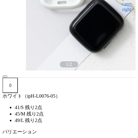
1
/
2
0
ホワイト（ipH-L0076-05）
41/S
残り2点
45/M
残り2点
49/L
残り2点
バリエーション