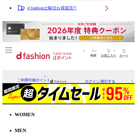
d fashionは毎日お得宣言!!
検索
お気に入り
カート
ご利用可能ポイント
ログイン/発行する
WOMEN
MEN