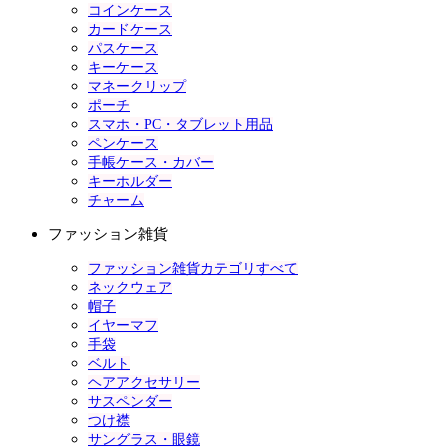
コインケース
カードケース
パスケース
キーケース
マネークリップ
ポーチ
スマホ・PC・タブレット用品
ペンケース
手帳ケース・カバー
キーホルダー
チャーム
ファッション雑貨
ファッション雑貨カテゴリすべて
ネックウェア
帽子
イヤーマフ
手袋
ベルト
ヘアアクセサリー
サスペンダー
つけ襟
サングラス・眼鏡