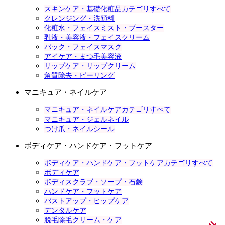
スキンケア・基礎化粧品カテゴリすべて
クレンジング・洗顔料
化粧水・フェイスミスト・ブースター
乳液・美容液・フェイスクリーム
パック・フェイスマスク
アイケア・まつ毛美容液
リップケア・リップクリーム
角質除去・ピーリング
マニキュア・ネイルケア
マニキュア・ネイルケアカテゴリすべて
マニキュア・ジェルネイル
つけ爪・ネイルシール
ボディケア・ハンドケア・フットケア
ボディケア・ハンドケア・フットケアカテゴリすべて
ボディケア
ボディスクラブ・ソープ・石鹸
ハンドケア・フットケア
バストアップ・ヒップケア
デンタルケア
脱毛除毛クリーム・ケア