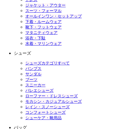
ジャケット・アウター
スーツ・フォーマル
オールインワン・セットアップ
下着・ルームウェア
靴下・フットウェア
マタニティウェア
浴衣・下駄
水着・マリンウェア
シューズ
シューズカテゴリすべて
パンプス
サンダル
ブーツ
スニーカー
バレエシューズ
ローファー・ドレスシューズ
モカシン・カジュアルシューズ
レイン・スノーシューズ
コンフォートシューズ
シューケア・靴用品
バッグ