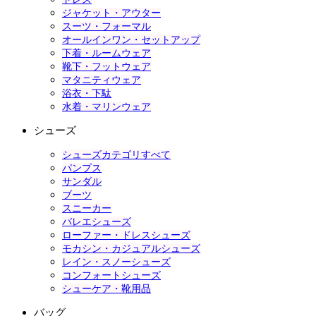
ジャケット・アウター
スーツ・フォーマル
オールインワン・セットアップ
下着・ルームウェア
靴下・フットウェア
マタニティウェア
浴衣・下駄
水着・マリンウェア
シューズ
シューズカテゴリすべて
パンプス
サンダル
ブーツ
スニーカー
バレエシューズ
ローファー・ドレスシューズ
モカシン・カジュアルシューズ
レイン・スノーシューズ
コンフォートシューズ
シューケア・靴用品
バッグ