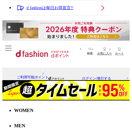
d fashionは毎日お得宣言!!
検索
お気に入り
カート
ご利用可能ポイント
ログイン/発行する
WOMEN
MEN