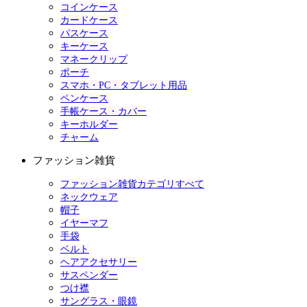
コインケース
カードケース
パスケース
キーケース
マネークリップ
ポーチ
スマホ・PC・タブレット用品
ペンケース
手帳ケース・カバー
キーホルダー
チャーム
ファッション雑貨
ファッション雑貨カテゴリすべて
ネックウェア
帽子
イヤーマフ
手袋
ベルト
ヘアアクセサリー
サスペンダー
つけ襟
サングラス・眼鏡