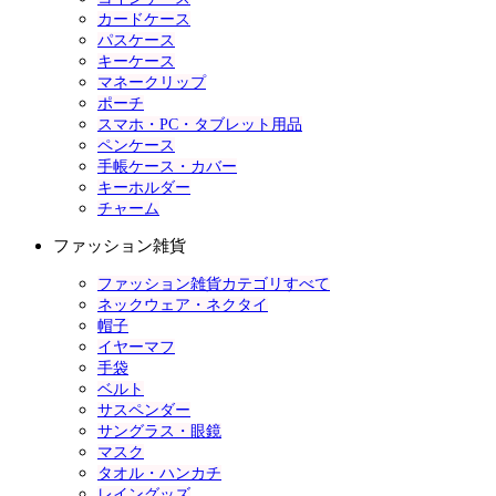
カードケース
パスケース
キーケース
マネークリップ
ポーチ
スマホ・PC・タブレット用品
ペンケース
手帳ケース・カバー
キーホルダー
チャーム
ファッション雑貨
ファッション雑貨カテゴリすべて
ネックウェア・ネクタイ
帽子
イヤーマフ
手袋
ベルト
サスペンダー
サングラス・眼鏡
マスク
タオル・ハンカチ
レイングッズ