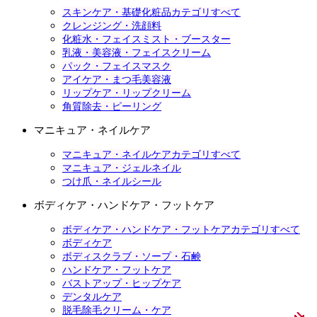
スキンケア・基礎化粧品カテゴリすべて
クレンジング・洗顔料
化粧水・フェイスミスト・ブースター
乳液・美容液・フェイスクリーム
パック・フェイスマスク
アイケア・まつ毛美容液
リップケア・リップクリーム
角質除去・ピーリング
マニキュア・ネイルケア
マニキュア・ネイルケアカテゴリすべて
マニキュア・ジェルネイル
つけ爪・ネイルシール
ボディケア・ハンドケア・フットケア
ボディケア・ハンドケア・フットケアカテゴリすべて
ボディケア
ボディスクラブ・ソープ・石鹸
ハンドケア・フットケア
バストアップ・ヒップケア
デンタルケア
脱毛除毛クリーム・ケア