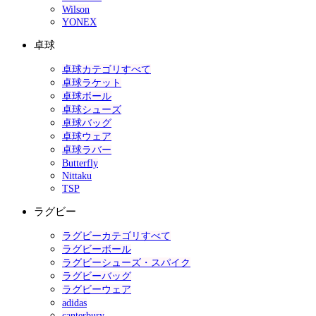
Wilson
YONEX
卓球
卓球カテゴリすべて
卓球ラケット
卓球ボール
卓球シューズ
卓球バッグ
卓球ウェア
卓球ラバー
Butterfly
Nittaku
TSP
ラグビー
ラグビーカテゴリすべて
ラグビーボール
ラグビーシューズ・スパイク
ラグビーバッグ
ラグビーウェア
adidas
canterbury