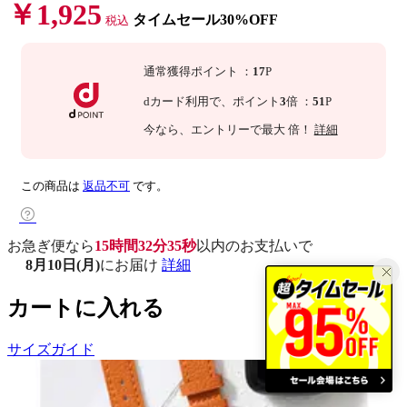
￥1,925
タイムセール30%OFF
税込
通常獲得ポイント
：
17
P
dカード利用で、
ポイント
3
倍
：
51
P
今なら
、エントリーで最大
倍！
詳細
この商品は
返品不可
です。
お急ぎ便なら
15時間32分34秒
以内
のお支払いで
8月10日(月)
にお届け
詳細
カートに入れる
サイズガイド