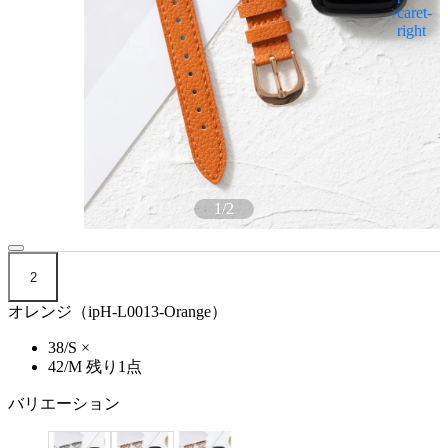
1
/
2
2
オレンジ（ipH-L0013-Orange）
38/S
×
42/M
残り1点
バリエーション