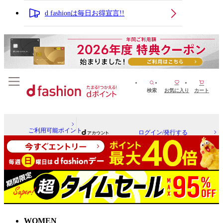
d fashionは毎日お得宣言!!
検索
お気に入り
カート
ご利用可能ポイント
ログイン/発行する
WOMEN