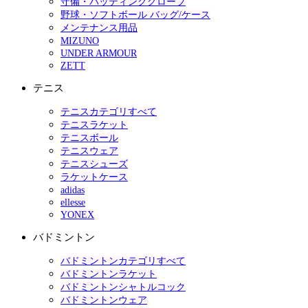
守備・バッティンググローブ
野球・ソフトボール バッグ/ケース
メンテナンス用品
MIZUNO
UNDER ARMOUR
ZETT
テニス
テニスカテゴリすべて
テニスラケット
テニスボール
テニスウェア
テニスシューズ
ラケットケース
adidas
ellesse
YONEX
バドミントン
バドミントンカテゴリすべて
バドミントンラケット
バドミントンシャトルコック
バドミントンウェア