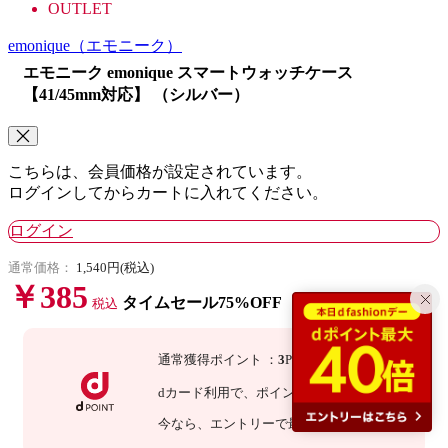
OUTLET
emonique
（エモニーク）
エモニーク emonique スマートウォッチケース
【41/45mm対応】 （シルバー）
こちらは、会員価格が設定されています。
ログインしてからカートに入れてください。
ログイン
通常価格：
1,540円(税込)
￥385
タイムセール75%OFF
税込
通常獲得ポイント
：
3
P
dカード利用で、
ポイント
3
倍
：
9
P
今なら
、エントリーで最大
倍！
詳細