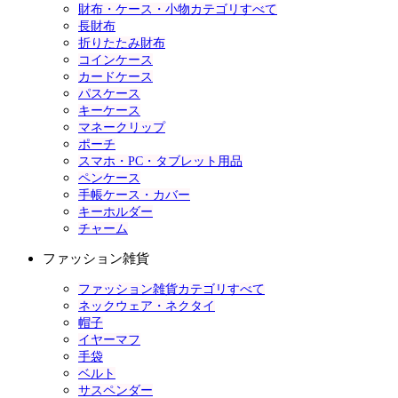
財布・ケース・小物カテゴリすべて
長財布
折りたたみ財布
コインケース
カードケース
パスケース
キーケース
マネークリップ
ポーチ
スマホ・PC・タブレット用品
ペンケース
手帳ケース・カバー
キーホルダー
チャーム
ファッション雑貨
ファッション雑貨カテゴリすべて
ネックウェア・ネクタイ
帽子
イヤーマフ
手袋
ベルト
サスペンダー