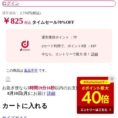
ログイン
通常価格：
2,750円(税込)
￥825
タイムセール70%OFF
税込
通常獲得ポイント
：
7
P
dカード利用で、
ポイント
3
倍
：
21
P
今なら
、エントリーで最大
倍！
詳細
この商品は
返品不可
です。
お急ぎ便なら
5時間19分15秒
以内
のお支払いで
8月10日(月)
にお届け
詳細
カートに入れる
サイズガイド