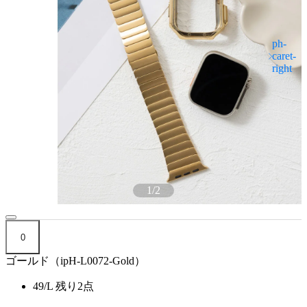
1
/
2
0
ゴールド（ipH-L0072-Gold）
49/L
残り2点