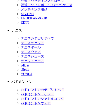
守備・バッティンググローブ
野球・ソフトボール バッグ/ケース
メンテナンス用品
MIZUNO
UNDER ARMOUR
ZETT
テニス
テニスカテゴリすべて
テニスラケット
テニスボール
テニスウェア
テニスシューズ
ラケットケース
adidas
ellesse
YONEX
バドミントン
バドミントンカテゴリすべて
バドミントンラケット
バドミントンシャトルコック
バドミントンウェア