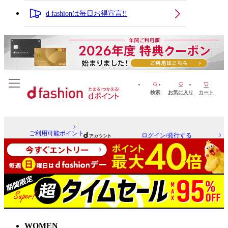
d fashionは毎日お得宣言!!
検索
お気に入り
カート
ご利用可能ポイント
ログイン/発行する
WOMEN