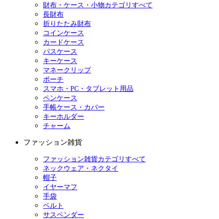
財布・ケース・小物カテゴリすべて
長財布
折りたたみ財布
コインケース
カードケース
パスケース
キーケース
マネークリップ
ポーチ
スマホ・PC・タブレット用品
ペンケース
手帳ケース・カバー
キーホルダー
チャーム
ファッション雑貨
ファッション雑貨カテゴリすべて
ネックウェア・ネクタイ
帽子
イヤーマフ
手袋
ベルト
サスペンダー