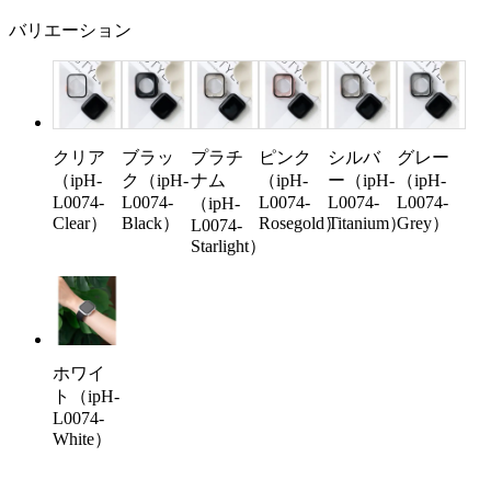
バリエーション
クリア
ブラッ
プラチ
ピンク
シルバ
グレー
（ipH-
ク（ipH-
ナム
（ipH-
ー（ipH-
（ipH-
L0074-
L0074-
L0074-
L0074-
L0074-
（ipH-
Clear）
Black）
Rosegold）
Titanium）
Grey）
L0074-
Starlight）
ホワイ
ト（ipH-
L0074-
White）