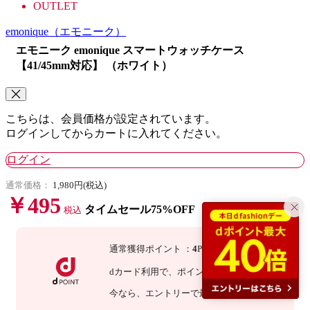
OUTLET
emonique
（エモニーク）
エモニーク emonique スマートウォッチケース
【41/45mm対応】 （ホワイト）
こちらは、会員価格が設定されています。
ログインしてからカートに入れてください。
ログイン
通常価格：
1,980円(税込)
￥495
タイムセール75%OFF
税込
通常獲得ポイント
：
4
P
dカード利用で、
ポイント
3
倍
：
12
P
今なら
、エントリーで最大
倍！
詳細