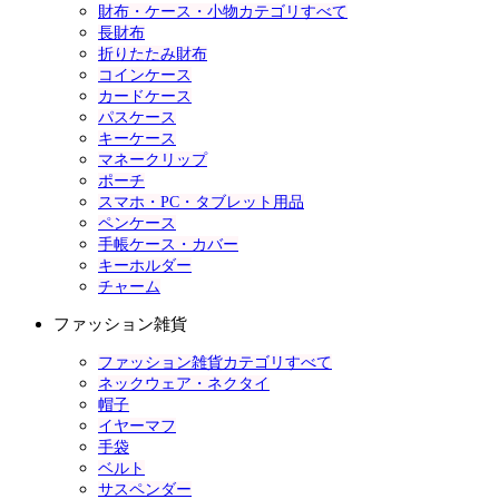
財布・ケース・小物カテゴリすべて
長財布
折りたたみ財布
コインケース
カードケース
パスケース
キーケース
マネークリップ
ポーチ
スマホ・PC・タブレット用品
ペンケース
手帳ケース・カバー
キーホルダー
チャーム
ファッション雑貨
ファッション雑貨カテゴリすべて
ネックウェア・ネクタイ
帽子
イヤーマフ
手袋
ベルト
サスペンダー