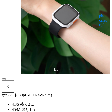
1
/
3
0
ホワイト（ipH-L0074-White）
41/S
残り2点
45/M
残り1点