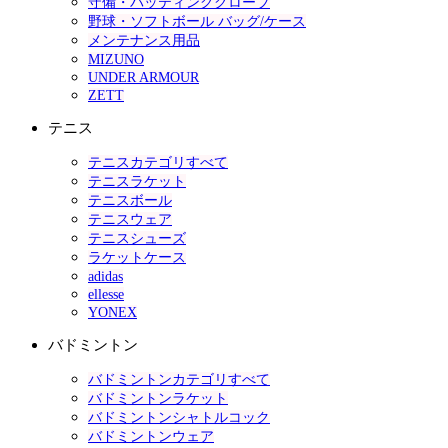
守備・バッティンググローブ
野球・ソフトボール バッグ/ケース
メンテナンス用品
MIZUNO
UNDER ARMOUR
ZETT
テニス
テニスカテゴリすべて
テニスラケット
テニスボール
テニスウェア
テニスシューズ
ラケットケース
adidas
ellesse
YONEX
バドミントン
バドミントンカテゴリすべて
バドミントンラケット
バドミントンシャトルコック
バドミントンウェア