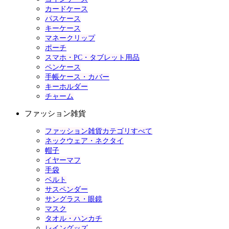
カードケース
パスケース
キーケース
マネークリップ
ポーチ
スマホ・PC・タブレット用品
ペンケース
手帳ケース・カバー
キーホルダー
チャーム
ファッション雑貨
ファッション雑貨カテゴリすべて
ネックウェア・ネクタイ
帽子
イヤーマフ
手袋
ベルト
サスペンダー
サングラス・眼鏡
マスク
タオル・ハンカチ
レイングッズ