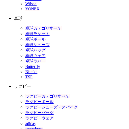
Wilson
YONEX
卓球
卓球カテゴリすべて
卓球ラケット
卓球ボール
卓球シューズ
卓球バッグ
卓球ウェア
卓球ラバー
Butterfly
Nittaku
TSP
ラグビー
ラグビーカテゴリすべて
ラグビーボール
ラグビーシューズ・スパイク
ラグビーバッグ
ラグビーウェア
adidas
canterbury