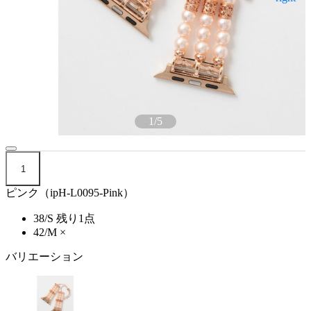
1
/
5
1
ピンク（ipH-L0095-Pink）
38/S
残り1点
42/M
×
バリエーション