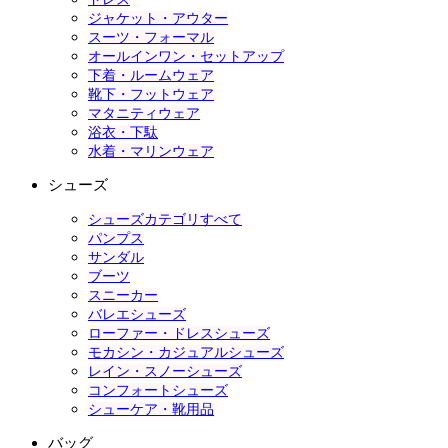
ジャケット・アウター
スーツ・フォーマル
オールインワン・セットアップ
下着・ルームウェア
靴下・フットウェア
マタニティウェア
浴衣・下駄
水着・マリンウェア
シューズ
シューズカテゴリすべて
パンプス
サンダル
ブーツ
スニーカー
バレエシューズ
ローファー・ドレスシューズ
モカシン・カジュアルシューズ
レイン・スノーシューズ
コンフォートシューズ
シューケア・靴用品
バッグ