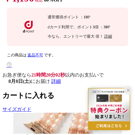
税込
通常獲得ポイント
：
10
P
dカード利用で、
ポイント
3
倍
：
30
P
今なら
、エントリーで最大
倍！
詳細
この商品は
返品不可
です。
お急ぎ便なら
21時間20分01秒
以内
のお支払いで
8月8日(土)
にお届け
詳細
カートに入れる
サイズガイド