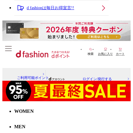
d fashionは毎日お得宣言!!
検索
お気に入り
カート
ご利用可能ポイント
ログイン/発行する
WOMEN
MEN