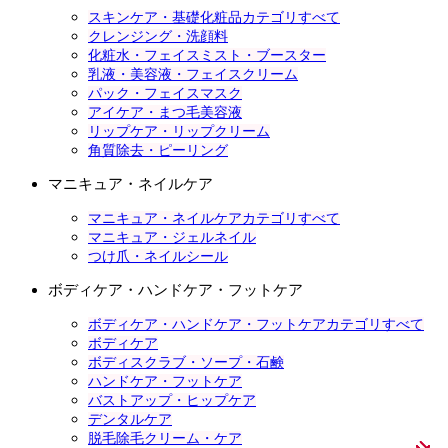
スキンケア・基礎化粧品カテゴリすべて
クレンジング・洗顔料
化粧水・フェイスミスト・ブースター
乳液・美容液・フェイスクリーム
パック・フェイスマスク
アイケア・まつ毛美容液
リップケア・リップクリーム
角質除去・ピーリング
マニキュア・ネイルケア
マニキュア・ネイルケアカテゴリすべて
マニキュア・ジェルネイル
つけ爪・ネイルシール
ボディケア・ハンドケア・フットケア
ボディケア・ハンドケア・フットケアカテゴリすべて
ボディケア
ボディスクラブ・ソープ・石鹸
ハンドケア・フットケア
バストアップ・ヒップケア
デンタルケア
脱毛除毛クリーム・ケア