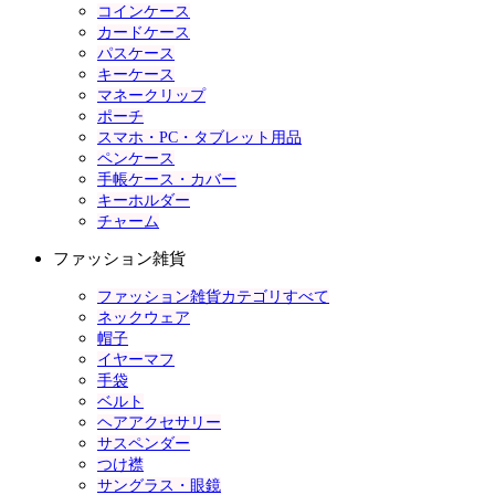
コインケース
カードケース
パスケース
キーケース
マネークリップ
ポーチ
スマホ・PC・タブレット用品
ペンケース
手帳ケース・カバー
キーホルダー
チャーム
ファッション雑貨
ファッション雑貨カテゴリすべて
ネックウェア
帽子
イヤーマフ
手袋
ベルト
ヘアアクセサリー
サスペンダー
つけ襟
サングラス・眼鏡