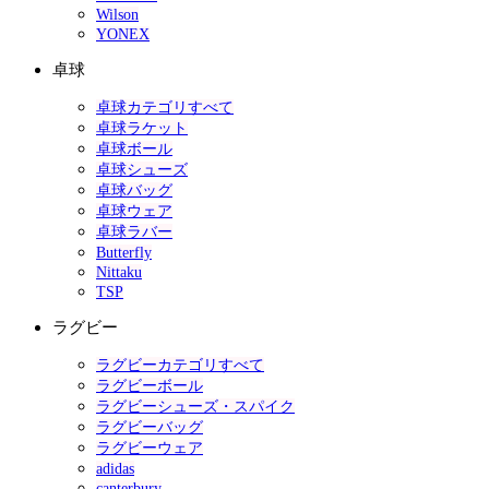
Wilson
YONEX
卓球
卓球カテゴリすべて
卓球ラケット
卓球ボール
卓球シューズ
卓球バッグ
卓球ウェア
卓球ラバー
Butterfly
Nittaku
TSP
ラグビー
ラグビーカテゴリすべて
ラグビーボール
ラグビーシューズ・スパイク
ラグビーバッグ
ラグビーウェア
adidas
canterbury