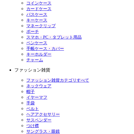
コインケース
カードケース
パスケース
キーケース
マネークリップ
ポーチ
スマホ・PC・タブレット用品
ペンケース
手帳ケース・カバー
キーホルダー
チャーム
ファッション雑貨
ファッション雑貨カテゴリすべて
ネックウェア
帽子
イヤーマフ
手袋
ベルト
ヘアアクセサリー
サスペンダー
つけ襟
サングラス・眼鏡