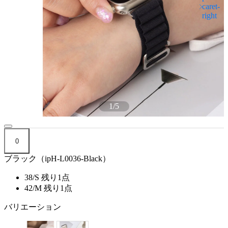
1
/
5
0
ブラック（ipH-L0036-Black）
38/S
残り1点
42/M
残り1点
バリエーション