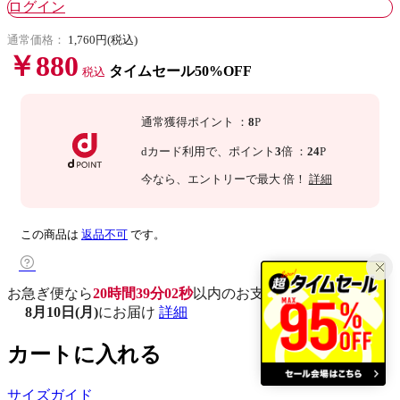
ログイン
通常価格：
1,760円(税込)
￥880
タイムセール50%OFF
税込
通常獲得ポイント
：
8
P
dカード利用で、
ポイント
3
倍
：
24
P
今なら
、エントリーで最大
倍！
詳細
この商品は
返品不可
です。
お急ぎ便なら
20時間39分02秒
以内
のお支払いで
8月10日(月)
にお届け
詳細
カートに入れる
サイズガイド