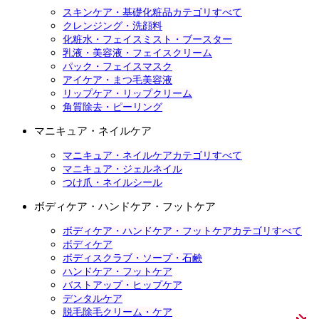
スキンケア・基礎化粧品カテゴリすべて
クレンジング・洗顔料
化粧水・フェイスミスト・ブースター
乳液・美容液・フェイスクリーム
パック・フェイスマスク
アイケア・まつ毛美容液
リップケア・リップクリーム
角質除去・ピーリング
マニキュア・ネイルケア
マニキュア・ネイルケアカテゴリすべて
マニキュア・ジェルネイル
つけ爪・ネイルシール
ボディケア・ハンドケア・フットケア
ボディケア・ハンドケア・フットケアカテゴリすべて
ボディケア
ボディスクラブ・ソープ・石鹸
ハンドケア・フットケア
バストアップ・ヒップケア
デンタルケア
脱毛除毛クリーム・ケア