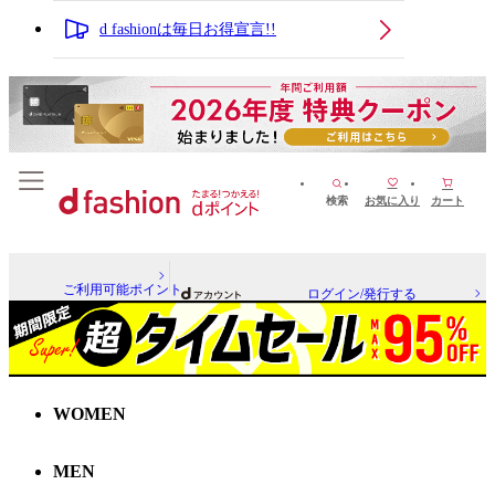
d fashionは毎日お得宣言!!
検索
お気に入り
カート
ご利用可能ポイント
ログイン/発行する
WOMEN
MEN