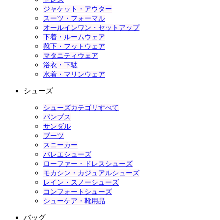
ジャケット・アウター
スーツ・フォーマル
オールインワン・セットアップ
下着・ルームウェア
靴下・フットウェア
マタニティウェア
浴衣・下駄
水着・マリンウェア
シューズ
シューズカテゴリすべて
パンプス
サンダル
ブーツ
スニーカー
バレエシューズ
ローファー・ドレスシューズ
モカシン・カジュアルシューズ
レイン・スノーシューズ
コンフォートシューズ
シューケア・靴用品
バッグ