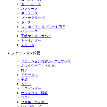
カードケース
パスケース
キーケース
マネークリップ
ポーチ
スマホ・PC・タブレット用品
ペンケース
手帳ケース・カバー
キーホルダー
チャーム
ファッション雑貨
ファッション雑貨カテゴリすべて
ネックウェア・ネクタイ
帽子
イヤーマフ
手袋
ベルト
サスペンダー
サングラス・眼鏡
マスク
タオル・ハンカチ
レイングッズ