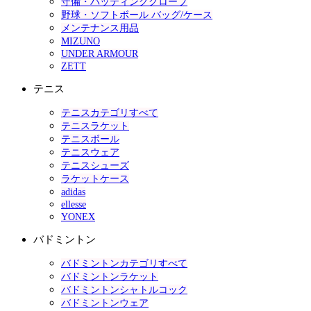
守備・バッティンググローブ
野球・ソフトボール バッグ/ケース
メンテナンス用品
MIZUNO
UNDER ARMOUR
ZETT
テニス
テニスカテゴリすべて
テニスラケット
テニスボール
テニスウェア
テニスシューズ
ラケットケース
adidas
ellesse
YONEX
バドミントン
バドミントンカテゴリすべて
バドミントンラケット
バドミントンシャトルコック
バドミントンウェア