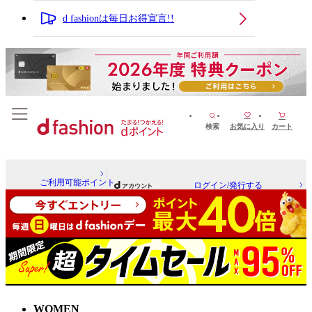
d fashionは毎日お得宣言!!
検索
お気に入り
カート
ご利用可能ポイント
ログイン/発行する
WOMEN