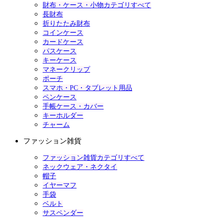
財布・ケース・小物カテゴリすべて
長財布
折りたたみ財布
コインケース
カードケース
パスケース
キーケース
マネークリップ
ポーチ
スマホ・PC・タブレット用品
ペンケース
手帳ケース・カバー
キーホルダー
チャーム
ファッション雑貨
ファッション雑貨カテゴリすべて
ネックウェア・ネクタイ
帽子
イヤーマフ
手袋
ベルト
サスペンダー