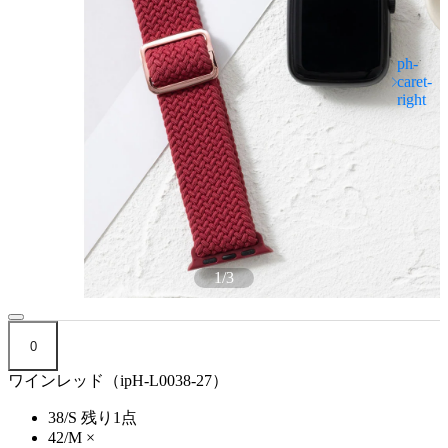
1
/
3
0
ワインレッド（ipH-L0038-27）
38/S
残り1点
42/M
×