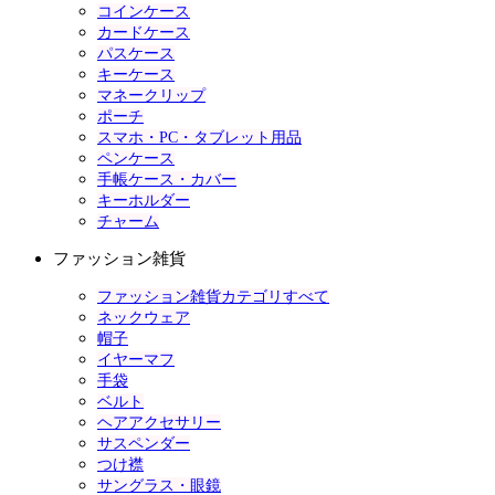
コインケース
カードケース
パスケース
キーケース
マネークリップ
ポーチ
スマホ・PC・タブレット用品
ペンケース
手帳ケース・カバー
キーホルダー
チャーム
ファッション雑貨
ファッション雑貨カテゴリすべて
ネックウェア
帽子
イヤーマフ
手袋
ベルト
ヘアアクセサリー
サスペンダー
つけ襟
サングラス・眼鏡