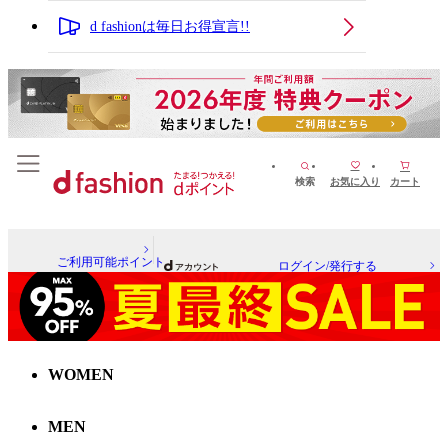
d fashionは毎日お得宣言!!
検索
お気に入り
カート
ご利用可能ポイント
ログイン/発行する
WOMEN
MEN