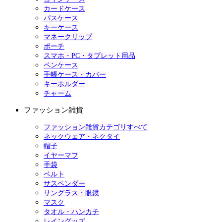
カードケース
パスケース
キーケース
マネークリップ
ポーチ
スマホ・PC・タブレット用品
ペンケース
手帳ケース・カバー
キーホルダー
チャーム
ファッション雑貨
ファッション雑貨カテゴリすべて
ネックウェア・ネクタイ
帽子
イヤーマフ
手袋
ベルト
サスペンダー
サングラス・眼鏡
マスク
タオル・ハンカチ
レイングッズ