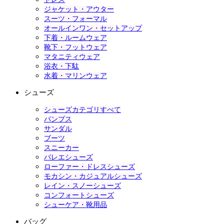
ジャケット・アウター
スーツ・フォーマル
オールインワン・セットアップ
下着・ルームウェア
靴下・フットウェア
マタニティウェア
浴衣・下駄
水着・マリンウェア
シューズ
シューズカテゴリすべて
パンプス
サンダル
ブーツ
スニーカー
バレエシューズ
ローファー・ドレスシューズ
モカシン・カジュアルシューズ
レイン・スノーシューズ
コンフォートシューズ
シューケア・靴用品
バッグ