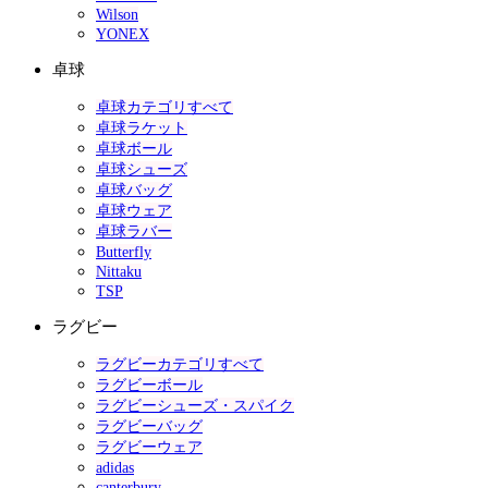
Wilson
YONEX
卓球
卓球カテゴリすべて
卓球ラケット
卓球ボール
卓球シューズ
卓球バッグ
卓球ウェア
卓球ラバー
Butterfly
Nittaku
TSP
ラグビー
ラグビーカテゴリすべて
ラグビーボール
ラグビーシューズ・スパイク
ラグビーバッグ
ラグビーウェア
adidas
canterbury