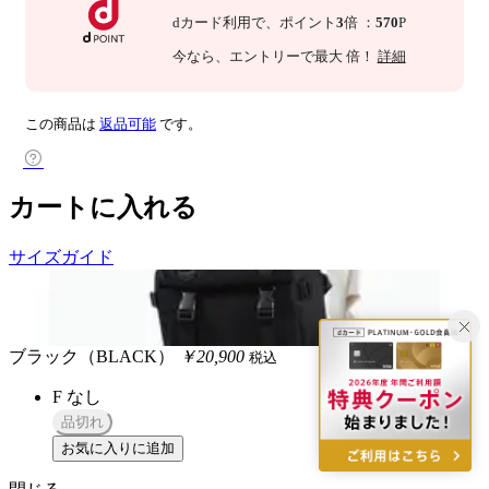
dカード利用で、
ポイント
3
倍
：
570
P
今なら
、エントリーで最大
倍！
詳細
この商品は
返品可能
です。
カートに入れる
サイズガイド
ブラック（BLACK）
￥20,900
税込
F
なし
品切れ
お気に入りに追加