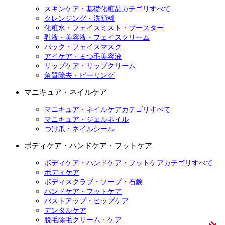
スキンケア・基礎化粧品カテゴリすべて
クレンジング・洗顔料
化粧水・フェイスミスト・ブースター
乳液・美容液・フェイスクリーム
パック・フェイスマスク
アイケア・まつ毛美容液
リップケア・リップクリーム
角質除去・ピーリング
マニキュア・ネイルケア
マニキュア・ネイルケアカテゴリすべて
マニキュア・ジェルネイル
つけ爪・ネイルシール
ボディケア・ハンドケア・フットケア
ボディケア・ハンドケア・フットケアカテゴリすべて
ボディケア
ボディスクラブ・ソープ・石鹸
ハンドケア・フットケア
バストアップ・ヒップケア
デンタルケア
脱毛除毛クリーム・ケア