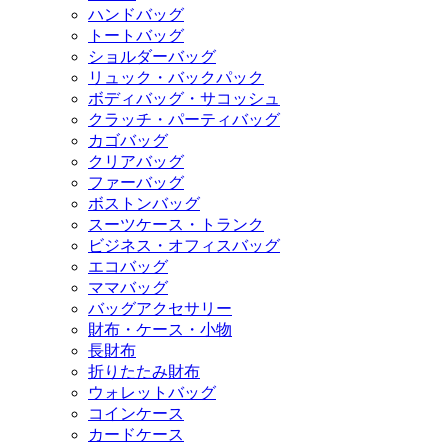
ハンドバッグ
トートバッグ
ショルダーバッグ
リュック・バックパック
ボディバッグ・サコッシュ
クラッチ・パーティバッグ
カゴバッグ
クリアバッグ
ファーバッグ
ボストンバッグ
スーツケース・トランク
ビジネス・オフィスバッグ
エコバッグ
ママバッグ
バッグアクセサリー
財布・ケース・小物
長財布
折りたたみ財布
ウォレットバッグ
コインケース
カードケース