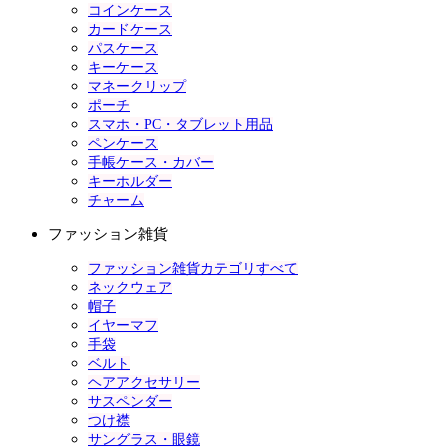
コインケース
カードケース
パスケース
キーケース
マネークリップ
ポーチ
スマホ・PC・タブレット用品
ペンケース
手帳ケース・カバー
キーホルダー
チャーム
ファッション雑貨
ファッション雑貨カテゴリすべて
ネックウェア
帽子
イヤーマフ
手袋
ベルト
ヘアアクセサリー
サスペンダー
つけ襟
サングラス・眼鏡