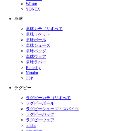
Wilson
YONEX
卓球
卓球カテゴリすべて
卓球ラケット
卓球ボール
卓球シューズ
卓球バッグ
卓球ウェア
卓球ラバー
Butterfly
Nittaku
TSP
ラグビー
ラグビーカテゴリすべて
ラグビーボール
ラグビーシューズ・スパイク
ラグビーバッグ
ラグビーウェア
adidas
canterbury