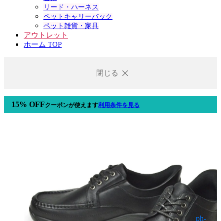
リード・ハーネス
ペットキャリーバック
ペット雑貨・家具
アウトレット
ホーム TOP
閉じる
15% OFF
クーポン
が使えます
利用条件を見る