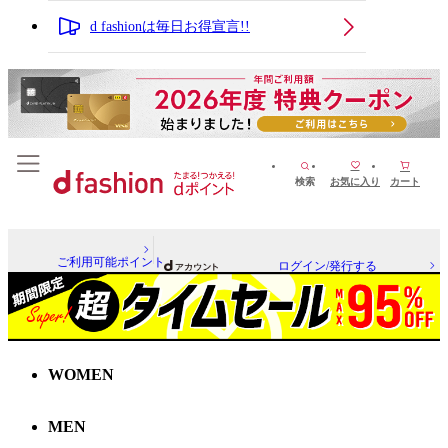
d fashionは毎日お得宣言!!
検索
お気に入り
カート
ご利用可能ポイント
ログイン/発行する
WOMEN
MEN