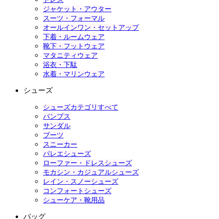
ジャケット・アウター
スーツ・フォーマル
オールインワン・セットアップ
下着・ルームウェア
靴下・フットウェア
マタニティウェア
浴衣・下駄
水着・マリンウェア
シューズ
シューズカテゴリすべて
パンプス
サンダル
ブーツ
スニーカー
バレエシューズ
ローファー・ドレスシューズ
モカシン・カジュアルシューズ
レイン・スノーシューズ
コンフォートシューズ
シューケア・靴用品
バッグ