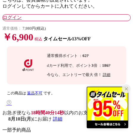
ログインしてからカートに入れてください。
ログイン
通常価格：
7,980円(税込)
￥6,900
タイムセール13%OFF
税込
通常獲得ポイント
：
62
P
dカード利用で、
ポイント
3
倍
：
186
P
今なら
、エントリーで最大
倍！
詳細
この商品は
返品不可
です。
お急ぎ便なら
18時間40分13秒
以内
のお支払いで
8月10日(月)
にお届け
詳細
一部予約商品