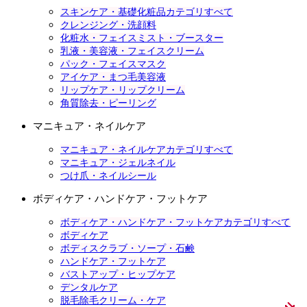
スキンケア・基礎化粧品カテゴリすべて
クレンジング・洗顔料
化粧水・フェイスミスト・ブースター
乳液・美容液・フェイスクリーム
パック・フェイスマスク
アイケア・まつ毛美容液
リップケア・リップクリーム
角質除去・ピーリング
マニキュア・ネイルケア
マニキュア・ネイルケアカテゴリすべて
マニキュア・ジェルネイル
つけ爪・ネイルシール
ボディケア・ハンドケア・フットケア
ボディケア・ハンドケア・フットケアカテゴリすべて
ボディケア
ボディスクラブ・ソープ・石鹸
ハンドケア・フットケア
バストアップ・ヒップケア
デンタルケア
脱毛除毛クリーム・ケア