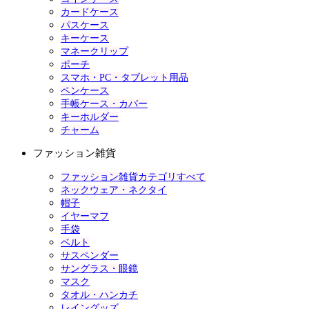
カードケース
パスケース
キーケース
マネークリップ
ポーチ
スマホ・PC・タブレット用品
ペンケース
手帳ケース・カバー
キーホルダー
チャーム
ファッション雑貨
ファッション雑貨カテゴリすべて
ネックウェア・ネクタイ
帽子
イヤーマフ
手袋
ベルト
サスペンダー
サングラス・眼鏡
マスク
タオル・ハンカチ
レイングッズ