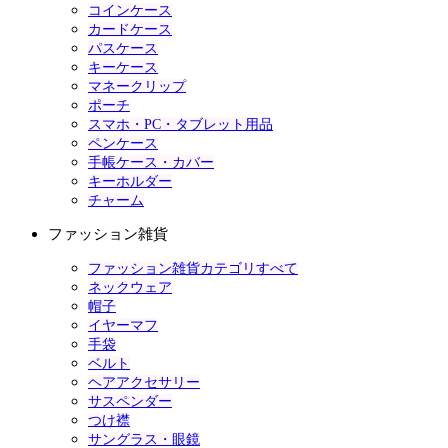
コインケース
カードケース
パスケース
キーケース
マネークリップ
ポーチ
スマホ・PC・タブレット用品
ペンケース
手帳ケース・カバー
キーホルダー
チャーム
ファッション雑貨
ファッション雑貨カテゴリすべて
ネックウェア
帽子
イヤーマフ
手袋
ベルト
ヘアアクセサリー
サスペンダー
つけ襟
サングラス・眼鏡