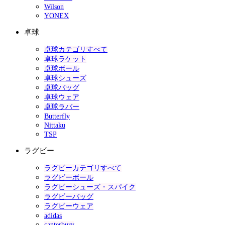
Wilson
YONEX
卓球
卓球カテゴリすべて
卓球ラケット
卓球ボール
卓球シューズ
卓球バッグ
卓球ウェア
卓球ラバー
Butterfly
Nittaku
TSP
ラグビー
ラグビーカテゴリすべて
ラグビーボール
ラグビーシューズ・スパイク
ラグビーバッグ
ラグビーウェア
adidas
canterbury