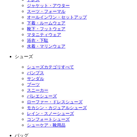
ジャケット・アウター
スーツ・フォーマル
オールインワン・セットアップ
下着・ルームウェア
靴下・フットウェア
マタニティウェア
浴衣・下駄
水着・マリンウェア
シューズ
シューズカテゴリすべて
パンプス
サンダル
ブーツ
スニーカー
バレエシューズ
ローファー・ドレスシューズ
モカシン・カジュアルシューズ
レイン・スノーシューズ
コンフォートシューズ
シューケア・靴用品
バッグ