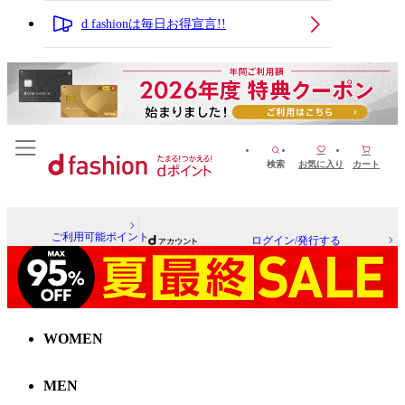
d fashionは毎日お得宣言!!
検索
お気に入り
カート
ご利用可能ポイント
ログイン/発行する
WOMEN
MEN