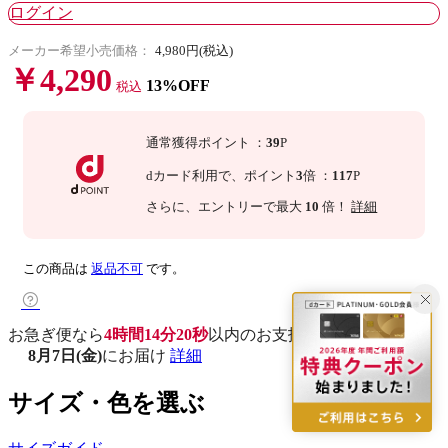
ログイン
メーカー希望小売価格：
4,980円(税込)
￥4,290
13%OFF
税込
通常獲得ポイント
：
39
P
dカード利用で、
ポイント
3
倍
：
117
P
さらに
、エントリーで最大
10
倍！
詳細
この商品は
返品不可
です。
お急ぎ便なら
4時間14分19秒
以内
のお支払いで
8月7日(金)
にお届け
詳細
サイズ・色を選ぶ