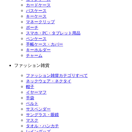
カードケース
パスケース
キーケース
マネークリップ
ポーチ
スマホ・PC・タブレット用品
ペンケース
手帳ケース・カバー
キーホルダー
チャーム
ファッション雑貨
ファッション雑貨カテゴリすべて
ネックウェア・ネクタイ
帽子
イヤーマフ
手袋
ベルト
サスペンダー
サングラス・眼鏡
マスク
タオル・ハンカチ
レイングッズ