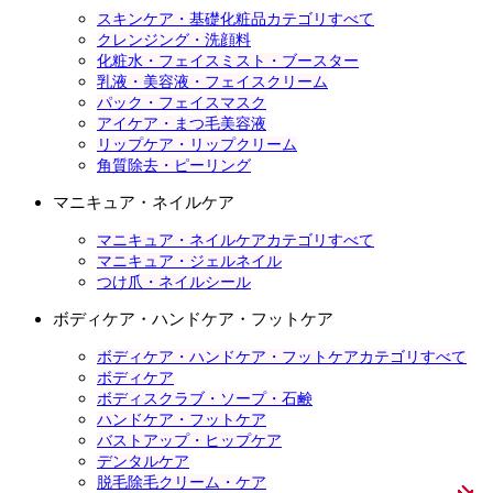
スキンケア・基礎化粧品カテゴリすべて
クレンジング・洗顔料
化粧水・フェイスミスト・ブースター
乳液・美容液・フェイスクリーム
パック・フェイスマスク
アイケア・まつ毛美容液
リップケア・リップクリーム
角質除去・ピーリング
マニキュア・ネイルケア
マニキュア・ネイルケアカテゴリすべて
マニキュア・ジェルネイル
つけ爪・ネイルシール
ボディケア・ハンドケア・フットケア
ボディケア・ハンドケア・フットケアカテゴリすべて
ボディケア
ボディスクラブ・ソープ・石鹸
ハンドケア・フットケア
バストアップ・ヒップケア
デンタルケア
脱毛除毛クリーム・ケア