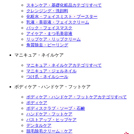
スキンケア・基礎化粧品カテゴリすべて
クレンジング・洗顔料
化粧水・フェイスミスト・ブースター
乳液・美容液・フェイスクリーム
パック・フェイスマスク
アイケア・まつ毛美容液
リップケア・リップクリーム
角質除去・ピーリング
マニキュア・ネイルケア
マニキュア・ネイルケアカテゴリすべて
マニキュア・ジェルネイル
つけ爪・ネイルシール
ボディケア・ハンドケア・フットケア
ボディケア・ハンドケア・フットケアカテゴリすべて
ボディケア
ボディスクラブ・ソープ・石鹸
ハンドケア・フットケア
バストアップ・ヒップケア
デンタルケア
脱毛除毛クリーム・ケア