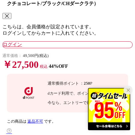
クチョコレート/ブラック/CHダークラテ）
こちらは、会員価格が設定されています。
ログインしてからカートに入れてください。
ログイン
通常価格：
49,500円(税込)
￥27,500
44%OFF
税込
通常獲得ポイント
：
250
P
dカード利用で、
ポイント
3
倍
：
750
P
今なら
、エントリーで最大
倍！
詳細
この商品は
返品不可
です。