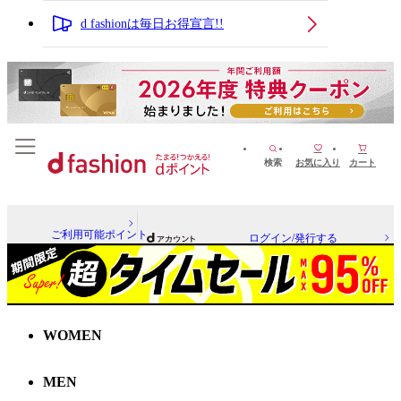
d fashionは毎日お得宣言!!
検索
お気に入り
カート
ご利用可能ポイント
ログイン/発行する
WOMEN
MEN