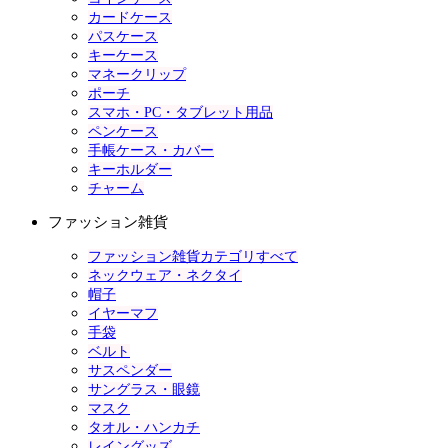
カードケース
パスケース
キーケース
マネークリップ
ポーチ
スマホ・PC・タブレット用品
ペンケース
手帳ケース・カバー
キーホルダー
チャーム
ファッション雑貨
ファッション雑貨カテゴリすべて
ネックウェア・ネクタイ
帽子
イヤーマフ
手袋
ベルト
サスペンダー
サングラス・眼鏡
マスク
タオル・ハンカチ
レイングッズ