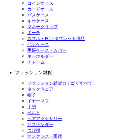
コインケース
カードケース
パスケース
キーケース
マネークリップ
ポーチ
スマホ・PC・タブレット用品
ペンケース
手帳ケース・カバー
キーホルダー
チャーム
ファッション雑貨
ファッション雑貨カテゴリすべて
ネックウェア
帽子
イヤーマフ
手袋
ベルト
ヘアアクセサリー
サスペンダー
つけ襟
サングラス・眼鏡