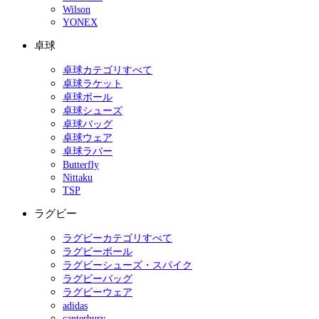
Wilson
YONEX
卓球
卓球カテゴリすべて
卓球ラケット
卓球ボール
卓球シューズ
卓球バッグ
卓球ウェア
卓球ラバー
Butterfly
Nittaku
TSP
ラグビー
ラグビーカテゴリすべて
ラグビーボール
ラグビーシューズ・スパイク
ラグビーバッグ
ラグビーウェア
adidas
canterbury