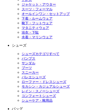
ジャケット・アウター
スーツ・フォーマル
オールインワン・セットアップ
下着・ルームウェア
靴下・フットウェア
マタニティウェア
浴衣・下駄
水着・マリンウェア
シューズ
シューズカテゴリすべて
パンプス
サンダル
ブーツ
スニーカー
バレエシューズ
ローファー・ドレスシューズ
モカシン・カジュアルシューズ
レイン・スノーシューズ
コンフォートシューズ
シューケア・靴用品
バッグ